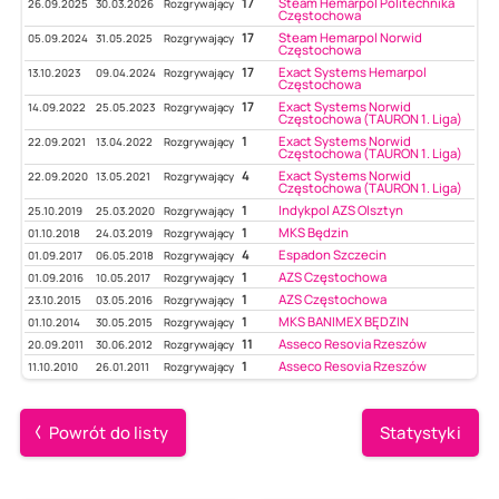
17
Steam Hemarpol Politechnika
26.09.2025
30.03.2026
Rozgrywający
Częstochowa
17
Steam Hemarpol Norwid
05.09.2024
31.05.2025
Rozgrywający
Częstochowa
17
Exact Systems Hemarpol
13.10.2023
09.04.2024
Rozgrywający
Częstochowa
17
Exact Systems Norwid
14.09.2022
25.05.2023
Rozgrywający
Częstochowa (TAURON 1. Liga)
1
Exact Systems Norwid
22.09.2021
13.04.2022
Rozgrywający
Częstochowa (TAURON 1. Liga)
4
Exact Systems Norwid
22.09.2020
13.05.2021
Rozgrywający
Częstochowa (TAURON 1. Liga)
1
Indykpol AZS Olsztyn
25.10.2019
25.03.2020
Rozgrywający
1
MKS Będzin
01.10.2018
24.03.2019
Rozgrywający
4
Espadon Szczecin
01.09.2017
06.05.2018
Rozgrywający
1
AZS Częstochowa
01.09.2016
10.05.2017
Rozgrywający
1
AZS Częstochowa
23.10.2015
03.05.2016
Rozgrywający
1
MKS BANIMEX BĘDZIN
01.10.2014
30.05.2015
Rozgrywający
11
Asseco Resovia Rzeszów
20.09.2011
30.06.2012
Rozgrywający
1
Asseco Resovia Rzeszów
11.10.2010
26.01.2011
Rozgrywający
Powrót do listy
Statystyki