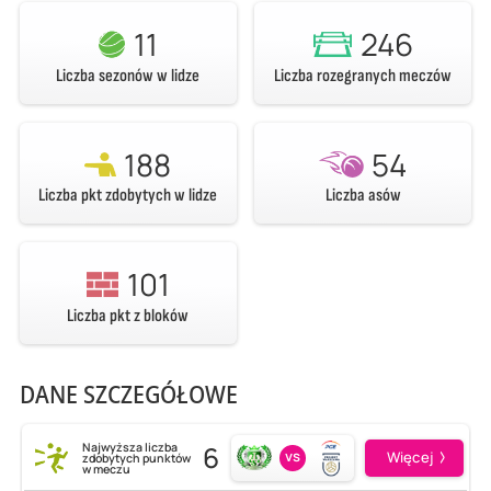
11
246
Liczba sezonów w lidze
Liczba rozegranych meczów
188
54
Liczba pkt zdobytych w lidze
Liczba asów
101
Liczba pkt z bloków
DANE SZCZEGÓŁOWE
6
Najwyższa liczba
vs
Więcej
zdobytych punktów
w meczu