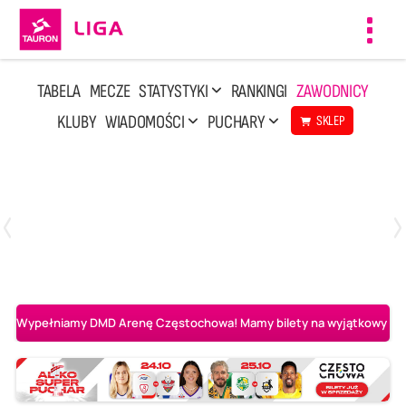
Toggl
navig
TABELA
MECZE
STATYSTYKI
RANKINGI
ZAWODNICY
KLUBY
WIADOMOŚCI
PUCHARY
SKLEP
Poniedziałek, 20 Kwi, 17:30
2
3
Indykpol AZS Olsztyn
PGE GiEK SKRA Bełchatów
Wypełniamy DMD Arenę Częstochowa! Mamy bilety na wyjątkowy mecz 