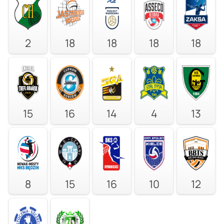
2
18
18
18
18
15
16
14
4
13
8
15
16
10
12