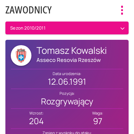
ZAWODNICY
Toggl
navig
Sezon 2010/2011
Tomasz Kowalski
Asseco Resovia Rzeszów
Data urodzenia:
12.06.1991
Pozycja:
Rozgrywający
Wzrost:
Waga:
204
97
Zasięg z wyskoku do ataku: