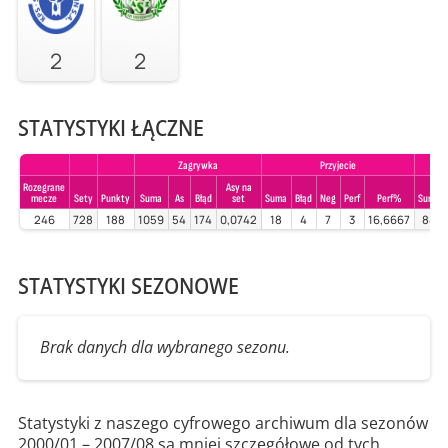
2
2
STATYSTYKI ŁĄCZNE
Zagrywka
Przyjecie
Rozegrane
Asy na
mecze
Sety
Punkty
Suma
As
Błąd
set
Suma
Błąd
Neg
Perf
Perf%
Suma
246
728
188
1059
54
174
0,0742
18
4
7
3
16,6667
88
STATYSTYKI SEZONOWE
Brak danych dla wybranego sezonu.
Statystyki z naszego cyfrowego archiwum dla sezonów
2000/01 – 2007/08 są mniej szczegółowe od tych