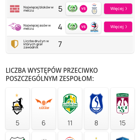
5
Najwięcej bloków w
vs
Więcej
meczu
4
Najwięcej asów w
vs
Więcej
meczu
7
Liczba drużyn w
których grał
zawodnik
LICZBA WYSTĘPÓW PRZECIWKO
POSZCZEGÓLNYM ZESPOŁOM:
5
6
11
8
15