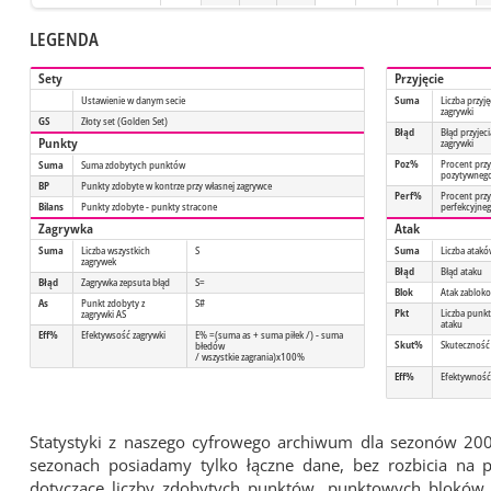
LEGENDA
Sety
Przyjęcie
Ustawienie w danym secie
Suma
Liczba przyję
zagrywki
GS
Złoty set (Golden Set)
Błąd
Błąd przyjeci
Punkty
zagrywki
Poz%
Procent przy
Suma
Suma zdobytych punktów
pozytywneg
BP
Punkty zdobyte w kontrze przy własnej zagrywce
Perf%
Procent przy
Bilans
Punkty zdobyte - punkty stracone
perfekcyjne
Zagrywka
Atak
Suma
Liczba wszystkich
S
Suma
Liczba atak
zagrywek
Błąd
Błąd ataku
Błąd
Zagrywka zepsuta błąd
S=
Blok
Atak zablok
As
Punkt zdobyty z
S#
Pkt
Liczba punk
zagrywki AS
ataku
Eff%
Efektywsość zagrywki
E% =(suma as + suma piłek /) - suma
Skut%
Skuteczność
błedów
/ wszystkie zagrania)x100%
Eff%
Efektywność
Statystyki z naszego cyfrowego archiwum dla sezonów 20
sezonach posiadamy tylko łączne dane, bez rozbicia na
dotyczące liczby zdobytych punktów, punktowych bloków, z