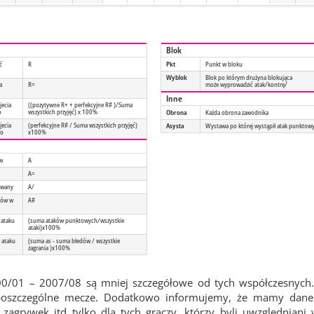
Blok
ć
R
Pkt
Punkt w bloku
Wyblok
Blok po którym drużyna blokująca
a
R=
może wyprowadzić atak/kontrę/
Inne
jecia
((pozytywne R+ + perfekcyjne R# )/Suma
o
wszystkich przyjęć) x 100%
Obrona
Każda obrona zawodnika
jecia
(perfekcyjne R# / Suma wszystkich przyjęć)
Asysta
Wystawa po której wystąpił atak punktow
go
x100%
ów
A
A=
owany
A/
tów w
A#
 ataku
(suma ataków punktowych/wszystkie
ataki)x100%
 ataku
(suma as - suma błedów / wszystkie
zagrania )x100%
00/01 – 2007/08 są mniej szczegółowe od tych współczesnych.
 poszczególne mecze. Dodatkowo informujemy, że mamy dane 
agrywek itd tylko dla tych graczy, którzy byli uwzględniani