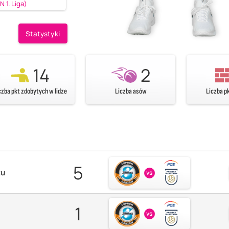
 1. Liga)
Statystyki
14
2
czba pkt zdobytych w lidze
Liczba asów
Liczba p
5
zu
vs
1
vs