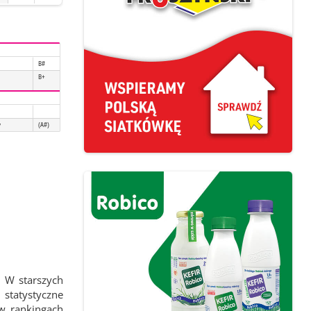
B#
B+
y
(A#)
 W starszych
statystyczne
 w rankingach