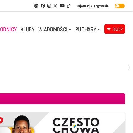
Facebook
Instagram
Twitter
Youtube
Rejestracja
Logowanie
Aplikacja Siatkarskie Ligi
TikTok
ODNICY
KLUBY
WIADOMOŚCI
PUCHARY
SKLEP
Środa, 29 Kwi, 17:30
3
1
eco Resovia Rzeszów
BOGDANKA LUK Lublin
Aluron CMC Warta Zawiercie