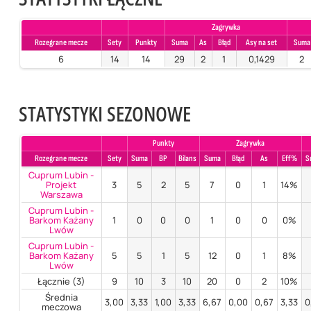
Zagrywka
Rozegrane mecze
Sety
Punkty
Suma
As
Błąd
Asy na set
Suma
6
14
14
29
2
1
0,1429
2
STATYSTYKI SEZONOWE
Punkty
Zagrywka
Rozegrane mecze
Sety
Suma
BP
Bilans
Suma
Błąd
As
Eff%
S
Cuprum Lubin -
Projekt
3
5
2
5
7
0
1
14%
Warszawa
Cuprum Lubin -
Barkom Każany
1
0
0
0
1
0
0
0%
Lwów
Cuprum Lubin -
Barkom Każany
5
5
1
5
12
0
1
8%
Lwów
Łącznie (3)
9
10
3
10
20
0
2
10%
Średnia
3,00
3,33
1,00
3,33
6,67
0,00
0,67
3,33
0
meczowa