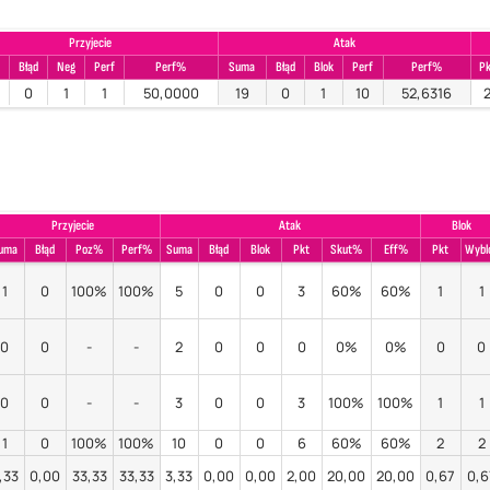
Przyjecie
Atak
Błąd
Neg
Perf
Perf%
Suma
Błąd
Blok
Perf
Perf%
P
0
1
1
50,0000
19
0
1
10
52,6316
Przyjecie
Atak
Blok
uma
Błąd
Poz%
Perf%
Suma
Błąd
Blok
Pkt
Skut%
Eff%
Pkt
Wybl
1
0
100%
100%
5
0
0
3
60%
60%
1
1
0
0
-
-
2
0
0
0
0%
0%
0
0
0
0
-
-
3
0
0
3
100%
100%
1
1
1
0
100%
100%
10
0
0
6
60%
60%
2
2
,33
0,00
33,33
33,33
3,33
0,00
0,00
2,00
20,00
20,00
0,67
0,6