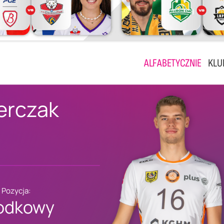
ALFABETYCZNIE
KLU
erczak
Pozycja:
odkowy