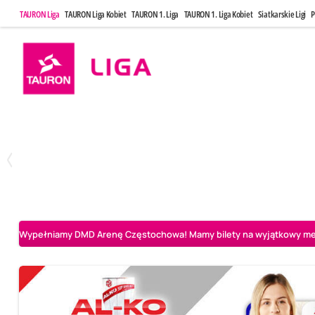
TAURON Liga
TAURON Liga Kobiet
TAURON 1. Liga
TAURON 1. Liga Kobiet
Siatkarskie Ligi
P
Poniedziałek, 20 Kwi, 17:30
Sobota, 25 Kw
2
3
Indykpol AZS Olsztyn
PGE GiEK SKRA Bełchatów
Aluron CMC Warta Za
Wypełniamy DMD Arenę Częstochowa! Mamy bilety na wyjątkowy mecz 