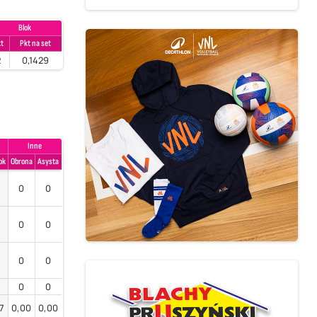
Blok
kt
Pkt na set
2
0,1429
Inne
ok
Obrona
Asysta
0
0
0
0
0
0
0
0
7
0,00
0,00