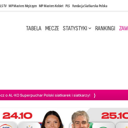
LS TV
MP Masters Mężczyzn
MP Masters Kobiet
PLS
Fundacja Siatkarska Polska
TABELA
MECZE
STATYSTYKI
RANKINGI
ZAW
i, 14:45
Poniedziałek, 27 Kwi, 20:00
3
0
3
2
wiercie
BOGDANKA LUK Lublin
PGE Projekt Warszawa
Ass
o AL-KO Superpuchar Polski siatkarek i siatkarzy!