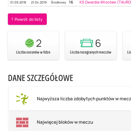
16
KS Gwardia Wrocław (TAURON
01.09.2018
21.04.2019
Środkowy
Powrót do listy
2
6
Liczba sezonów w lidze
Liczba rozegranych meczów
Li
DANE SZCZEGÓŁOWE
Najwyższa liczba zdobytych punktów w mec
Najwięcej bloków w meczu