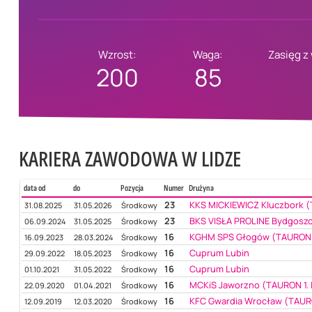
Wzrost:
Waga:
Zasięg z
200
85
KARIERA ZAWODOWA W LIDZE
data od
do
Pozycja
Numer
Drużyna
23
KKS MICKIEWICZ Kluczbork (
31.08.2025
31.05.2026
Środkowy
23
BKS VISŁA PROLINE Bydgoszc
06.09.2024
31.05.2025
Środkowy
16
KGHM SPS Głogów (TAURON 1
16.09.2023
28.03.2024
Środkowy
16
Cuprum Lubin
29.09.2022
18.05.2023
Środkowy
16
Cuprum Lubin
01.10.2021
31.05.2022
Środkowy
16
MCKiS Jaworzno (TAURON 1. 
22.09.2020
01.04.2021
Środkowy
16
KFC Gwardia Wrocław (TAURO
12.09.2019
12.03.2020
Środkowy