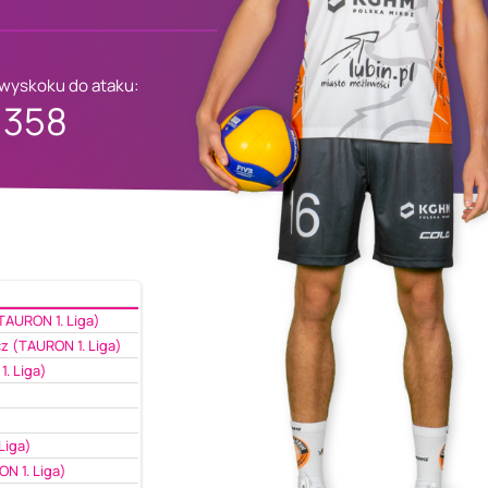
 wyskoku do ataku:
358
TAURON 1. Liga)
z (TAURON 1. Liga)
. Liga)
Liga)
N 1. Liga)