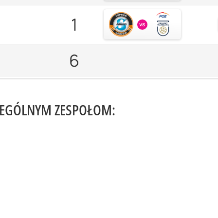
1
vs
6
ZEGÓLNYM ZESPOŁOM: