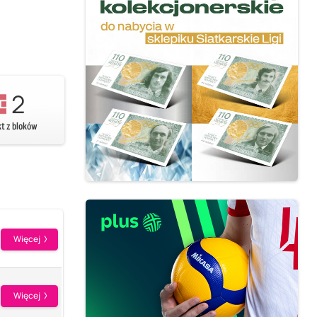
2
kt z bloków
Więcej
Więcej