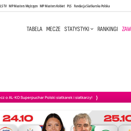
LS TV
MP Masters Mężczyzn
MP Masters Kobiet
PLS
Fundacja Siatkarska Polska
TABELA
MECZE
STATYSTYKI
RANKINGI
ZAW
i, 14:45
Poniedziałek, 27 Kwi, 20:00
3
0
3
2
wiercie
BOGDANKA LUK Lublin
PGE Projekt Warszawa
Ass
o AL-KO Superpuchar Polski siatkarek i siatkarzy!