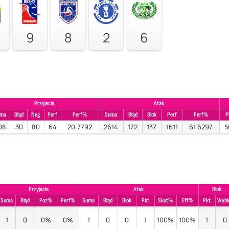
9
8
2
6
Przyjecie
Atak
uma
Błąd
Neg
Perf
Perf%
Suma
Błąd
Blok
Perf
Perf%
P
08
30
80
64
20,7792
2614
172
137
1611
61,6297
5
Przyjecie
Atak
Blok
Suma
Błąd
Poz%
Perf%
Suma
Błąd
Blok
Pkt
Skut%
Eff%
Pkt
Wybl
1
0
0%
0%
1
0
0
1
100%
100%
1
0