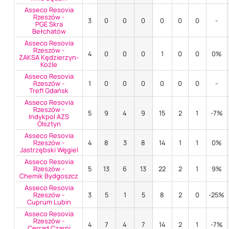
Asseco Resovia
Rzeszów -
3
0
0
0
0
0
0
-
PGE Skra
Bełchatów
Asseco Resovia
Rzeszów -
4
0
0
0
1
0
0
0%
ZAKSA Kędzierzyn-
Koźle
Asseco Resovia
Rzeszów -
1
0
0
0
0
0
0
-
Trefl Gdańsk
Asseco Resovia
Rzeszów -
5
9
4
9
15
2
1
-7%
Indykpol AZS
Olsztyn
Asseco Resovia
Rzeszów -
4
8
3
8
14
1
1
0%
Jastrzębski Węgiel
Asseco Resovia
Rzeszów -
5
13
6
13
22
2
1
9%
Chemik Bydgoszcz
Asseco Resovia
Rzeszów -
3
5
1
5
8
2
0
-25%
Cuprum Lubin
Asseco Resovia
Rzeszów -
4
7
4
7
14
2
1
-7%
Cerrad Czarni