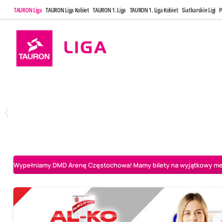
TAURON Liga
TAURON Liga Kobiet
TAURON 1. Liga
TAURON 1. Liga Kobiet
Siatkarskie Ligi
P
Poniedziałek, 20 Kwi, 17:30
Sobota, 25 Kw
2
3
Indykpol AZS Olsztyn
PGE GiEK SKRA Bełchatów
Aluron CMC Warta Za
Wypełniamy DMD Arenę Częstochowa! Mamy bilety na wyjątkowy mecz 