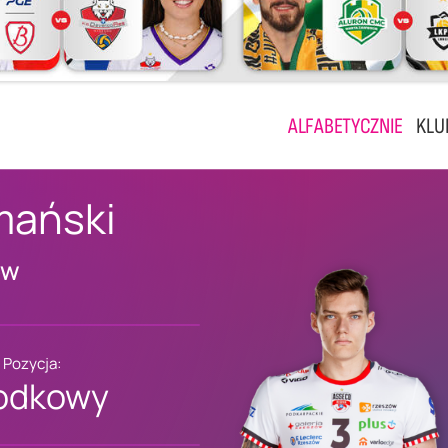
ALFABETYCZNIE
KLU
mański
ów
Pozycja:
odkowy