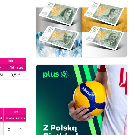
Blok
kt
Pkt na set
61
0,5161
Inne
ok
Obrona
Asysta
0
0