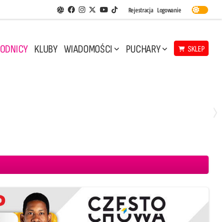
Facebook
Instagram
Twitter
Youtube
Rejestracja
Logowanie
Aplikacja Siatkarskie Ligi
TikTok
ODNICY
KLUBY
WIADOMOŚCI
PUCHARY
SKLEP
Środa, 29 Kwi, 17:30
3
1
eco Resovia Rzeszów
BOGDANKA LUK Lublin
Aluron CMC Warta Zawiercie