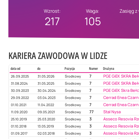
Wzrost:
Waga:
Zasięg z
217
105
KARIERA ZAWODOWA W LIDZE
data od
do
Pozycja
Numer
Drużyna
7
PGE GiEK SKRA Be
26.09.2025
31.05.2026
Środkowy
7
PGE GiEK SKRA Be
31.08.2024
31.05.2025
Środkowy
7
PGE GiEK Skra Beł
30.09.2023
30.04.2024
Środkowy
7
Cerrad Enea Czarn
29.09.2022
03.04.2023
Środkowy
7
Cerrad Enea Czarn
01.10.2021
11.04.2022
Środkowy
77
Stal Nysa
11.09.2020
09.05.2021
Środkowy
3
Asseco Resovia R
25.10.2019
25.03.2020
Środkowy
3
Asseco Resovia R
01.10.2018
13.05.2019
Środkowy
3
Asseco Resovia R
01.09.2017
02.03.2018
Środkowy