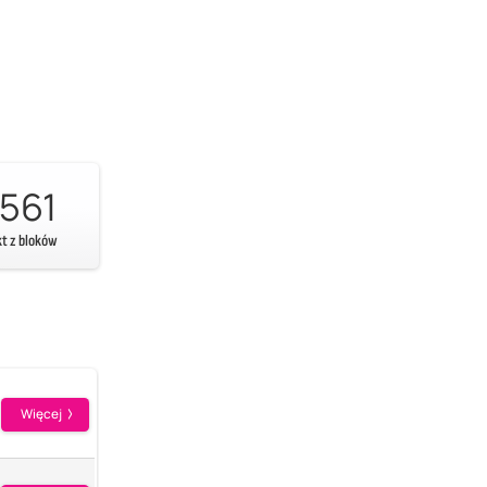
561
kt z bloków
Więcej