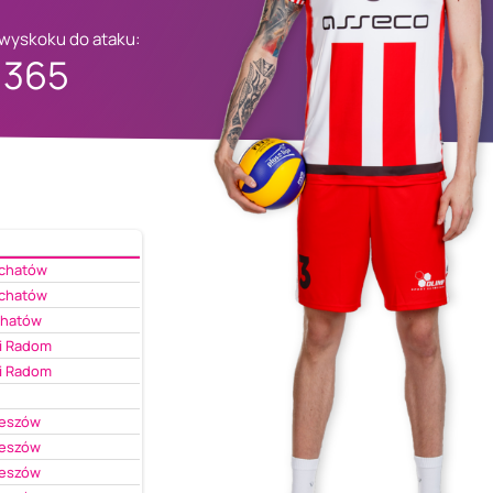
 wyskoku do ataku:
365
łchatów
łchatów
chatów
i Radom
i Radom
zeszów
zeszów
zeszów