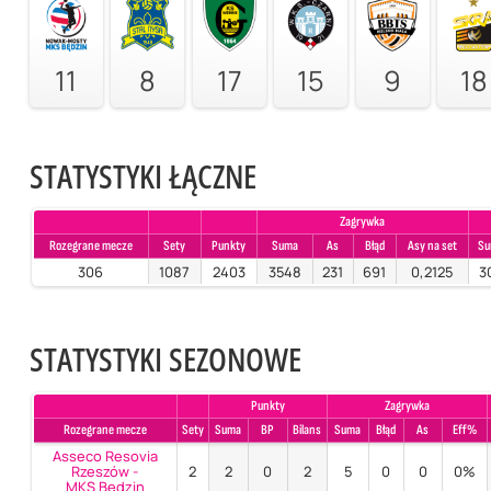
11
8
17
15
9
18
STATYSTYKI ŁĄCZNE
Zagrywka
Rozegrane mecze
Sety
Punkty
Suma
As
Błąd
Asy na set
S
306
1087
2403
3548
231
691
0,2125
3
STATYSTYKI SEZONOWE
Punkty
Zagrywka
Rozegrane mecze
Sety
Suma
BP
Bilans
Suma
Błąd
As
Eff%
Asseco Resovia
Rzeszów -
2
2
0
2
5
0
0
0%
MKS Będzin