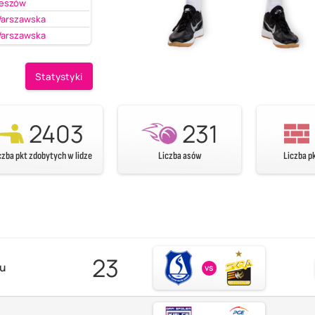
zeszów
Warszawska
Warszawska
Statystyki
2403
231
czba pkt zdobytych w lidze
Liczba asów
Liczba p
23
zu
vs