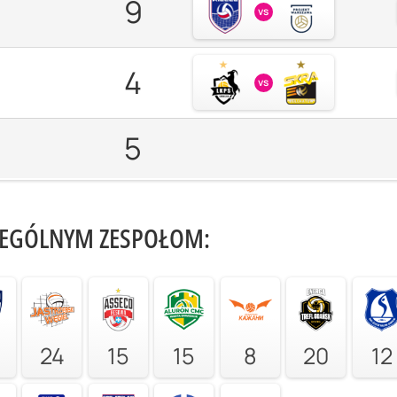
9
vs
4
vs
5
ZEGÓLNYM ZESPOŁOM:
24
15
15
8
20
12