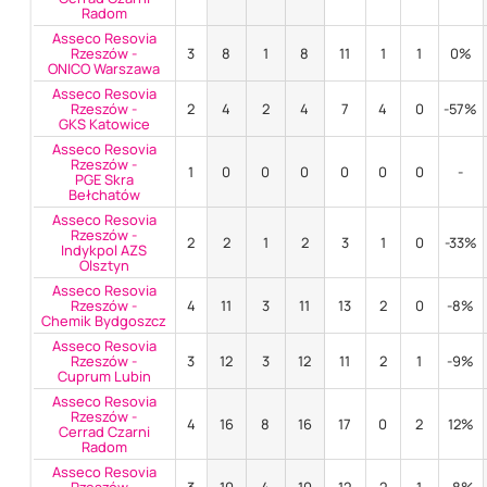
Radom
Asseco Resovia
Rzeszów -
3
8
1
8
11
1
1
0%
ONICO Warszawa
Asseco Resovia
Rzeszów -
2
4
2
4
7
4
0
-57%
GKS Katowice
Asseco Resovia
Rzeszów -
1
0
0
0
0
0
0
-
PGE Skra
Bełchatów
Asseco Resovia
Rzeszów -
2
2
1
2
3
1
0
-33%
Indykpol AZS
Olsztyn
Asseco Resovia
Rzeszów -
4
11
3
11
13
2
0
-8%
Chemik Bydgoszcz
Asseco Resovia
Rzeszów -
3
12
3
12
11
2
1
-9%
Cuprum Lubin
Asseco Resovia
Rzeszów -
4
16
8
16
17
0
2
12%
Cerrad Czarni
Radom
Asseco Resovia
Rzeszów -
3
10
4
10
12
2
1
-8%