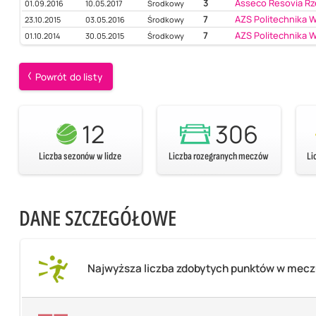
3
Asseco Resovia R
01.09.2016
10.05.2017
Środkowy
7
AZS Politechnika 
23.10.2015
03.05.2016
Środkowy
7
AZS Politechnika 
01.10.2014
30.05.2015
Środkowy
Powrót do listy
12
306
Liczba sezonów w lidze
Liczba rozegranych meczów
Li
DANE SZCZEGÓŁOWE
Najwyższa liczba zdobytych punktów w mec