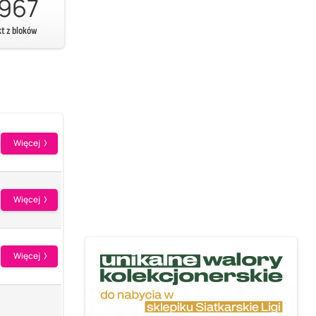
967
kt z bloków
Więcej
Więcej
Więcej