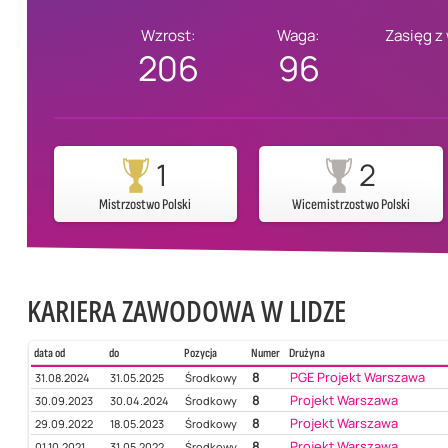
Wzrost:
Waga:
Zasięg z
206
96
1
2
Mistrzostwo Polski
Wicemistrzostwo Polski
KARIERA ZAWODOWA W LIDZE
data od
do
Pozycja
Numer
Drużyna
8
PGE Projekt Warszawa
31.08.2024
31.05.2025
Środkowy
8
Projekt Warszawa
30.09.2023
30.04.2024
Środkowy
8
Projekt Warszawa
29.09.2022
18.05.2023
Środkowy
8
Projekt Warszawa
01.10.2021
31.05.2022
Środkowy