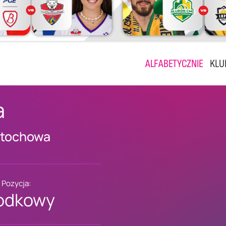
ALFABETYCZNIE
KLU
a
stochowa
Pozycja:
odkowy