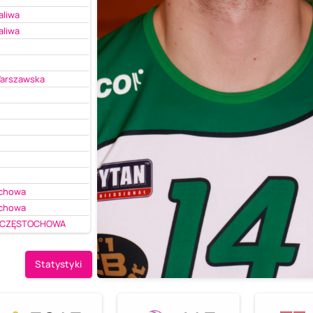
aliwa
aliwa
Warszawska
ochowa
ochowa
S CZĘSTOCHOWA
Statystyki