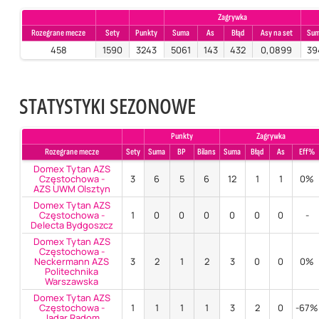
Zagrywka
Rozegrane mecze
Sety
Punkty
Suma
As
Błąd
Asy na set
Su
458
1590
3243
5061
143
432
0,0899
39
STATYSTYKI SEZONOWE
Punkty
Zagrywka
Rozegrane mecze
Sety
Suma
BP
Bilans
Suma
Błąd
As
Eff%
Domex Tytan AZS
Częstochowa -
3
6
5
6
12
1
1
0%
AZS UWM Olsztyn
Domex Tytan AZS
Częstochowa -
1
0
0
0
0
0
0
-
Delecta Bydgoszcz
Domex Tytan AZS
Częstochowa -
Neckermann AZS
3
2
1
2
3
0
0
0%
Politechnika
Warszawska
Domex Tytan AZS
Częstochowa -
1
1
1
1
3
2
0
-67%
Jadar Radom