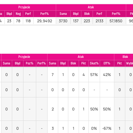
Przyjecie
Atak
ma
Błąd
Neg
Perf
Perf%
Suma
Błąd
Blok
Perf
Perf%
Pk
4
23
78
118
29,9492
3730
137
223
2133
57,1850
9
Przyjecie
Atak
Blok
Suma
Błąd
Poz%
Perf%
Suma
Błąd
Blok
Pkt
Skut%
Eff%
Pkt
Wybl
0
0
-
-
7
1
0
4
57%
42%
1
0
0
0
-
-
0
0
0
0
-
-
0
0
0
0
-
-
2
0
0
1
50%
50%
1
0
0
0
-
-
3
1
1
0
0%
-67%
1
0