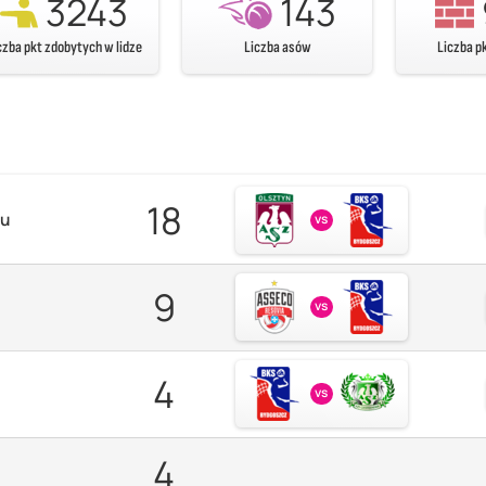
3243
143
czba pkt zdobytych w lidze
Liczba asów
Liczba p
18
zu
vs
9
vs
4
vs
4