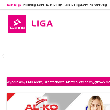
TAURON Liga
TAURON Liga Kobiet
TAURON 1. Liga
TAURON 1. Liga Kobiet
Siatkarskie Ligi
P
Poniedziałek, 20 Kwi, 17:30
Sobota, 25 Kw
2
3
Indykpol AZS Olsztyn
PGE GiEK SKRA Bełchatów
Aluron CMC Warta Za
Wypełniamy DMD Arenę Częstochowa! Mamy bilety na wyjątkowy mecz 