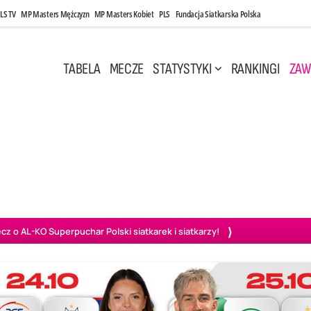
LS TV
MP Masters Mężczyzn
MP Masters Kobiet
PLS
Fundacja Siatkarska Polska
TABELA
MECZE
STATYSTYKI
RANKINGI
ZAW
i, 14:45
Poniedziałek, 27 Kwi, 20:00
3
0
3
2
wiercie
BOGDANKA LUK Lublin
PGE Projekt Warszawa
Ass
o AL-KO Superpuchar Polski siatkarek i siatkarzy!