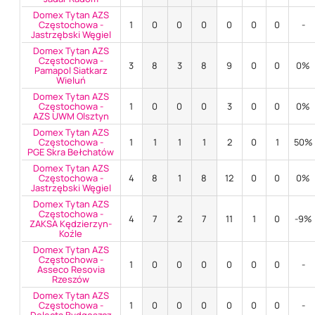
Domex Tytan AZS
Częstochowa -
1
0
0
0
0
0
0
-
Jastrzębski Węgiel
Domex Tytan AZS
Częstochowa -
3
8
3
8
9
0
0
0%
Pamapol Siatkarz
Wieluń
Domex Tytan AZS
Częstochowa -
1
0
0
0
3
0
0
0%
AZS UWM Olsztyn
Domex Tytan AZS
Częstochowa -
1
1
1
1
2
0
1
50%
PGE Skra Bełchatów
Domex Tytan AZS
Częstochowa -
4
8
1
8
12
0
0
0%
Jastrzębski Węgiel
Domex Tytan AZS
Częstochowa -
4
7
2
7
11
1
0
-9%
ZAKSA Kędzierzyn-
Koźle
Domex Tytan AZS
Częstochowa -
1
0
0
0
0
0
0
-
Asseco Resovia
Rzeszów
Domex Tytan AZS
Częstochowa -
1
0
0
0
0
0
0
-