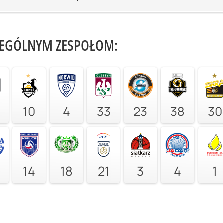
ZEGÓLNYM ZESPOŁOM:
10
4
33
23
38
30
14
18
21
3
4
1