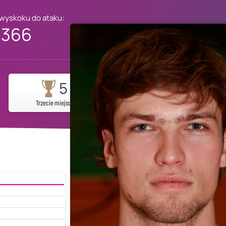
 wyskoku do ataku:
366
5
Trzecie miejsce