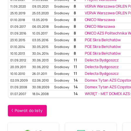
8
VERVA Warszawa ORLEN P
11.09.2020
09.05.2021
Środkowy
8
VERVA Warszawa ORLEN P
25.10.2019
25.03.2020
Środkowy
8
ONICO Warszawa
01.10.2018
13.05.2019
Środkowy
8
ONICO Warszawa
01.09.2017
06.05.2018
Środkowy
8
ONICO AZS Politechnika 
01.09.2016
10.05.2017
Środkowy
8
PGE Skra Bełchatów
23.10.2015
03.05.2016
Środkowy
8
PGE Skra Bełchatów
01.10.2014
30.05.2015
Środkowy
8
PGE Skra Bełchatów
10.10.2013
30.04.2014
Środkowy
11
Delecta Bydgoszcz
01.09.2012
30.06.2013
Środkowy
11
Delecta Bydgoszcz
20.09.2011
30.06.2012
Środkowy
11
Delecta Bydgoszcz
10.10.2010
26.01.2011
Środkowy
14
Domex Tytan AZS Częst
02.09.2009
02.06.2010
Środkowy
14
Domex Tytan AZS Częst
01.09.2008
30.08.2009
Środkowy
14
WKRĘT - MET DOMEX AZ
01.07.2007
18.04.2008
Powrót do listy