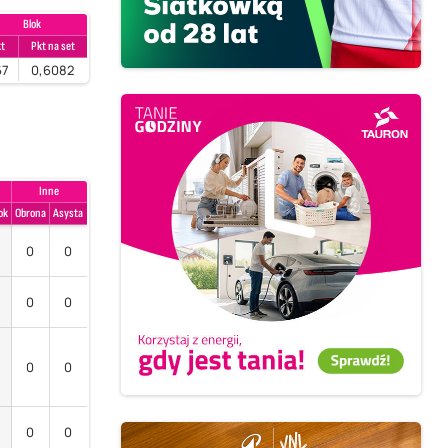
Blok
t
Pkt na set
67
0,6082
Inne
ok
Obrona
Asysta
0
0
0
0
0
0
0
0