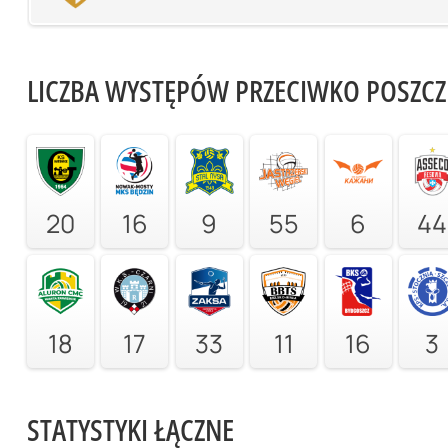
LICZBA WYSTĘPÓW PRZECIWKO POSZC
20
16
9
55
6
44
18
17
33
11
16
3
STATYSTYKI ŁĄCZNE