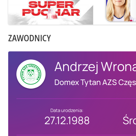
ZAWODNICY
Andrzej Wron
Domex Tytan AZS Czę
Data urodzenia:
27.12.1988
Śr