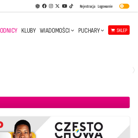
Facebook
Instagram
Twitter
Youtube
Rejestracja
Logowanie
Aplikacja Siatkarskie Ligi
TikTok
ODNICY
KLUBY
WIADOMOŚCI
PUCHARY
SKLEP
Środa, 29 Kwi, 17:30
3
1
eco Resovia Rzeszów
BOGDANKA LUK Lublin
Aluron CMC Warta Zawiercie