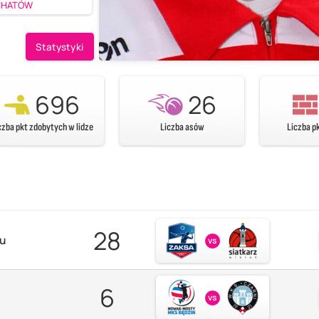
ŁCHATÓW
Statystyki
696
26
czba pkt zdobytych w lidze
Liczba asów
Liczba p
28
zu
vs
6
vs