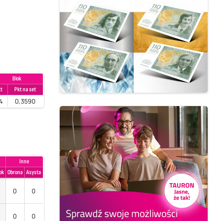
Blok
kt
Pkt na set
4
0,3590
Inne
ok
Obrona
Asysta
0
0
0
0