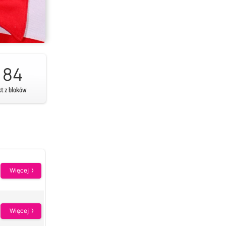
84
kt z bloków
Więcej
Więcej