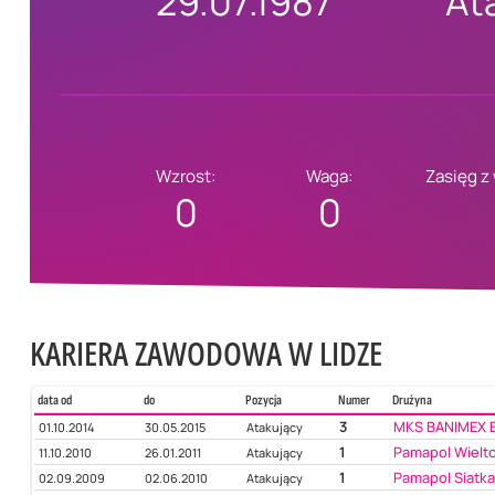
29.07.1987
At
Wzrost:
Waga:
Zasięg z
0
0
KARIERA ZAWODOWA W LIDZE
data od
do
Pozycja
Numer
Drużyna
3
MKS BANIMEX 
01.10.2014
30.05.2015
Atakujący
1
Pamapol Wielt
11.10.2010
26.01.2011
Atakujący
1
Pamapol Siatka
02.09.2009
02.06.2010
Atakujący