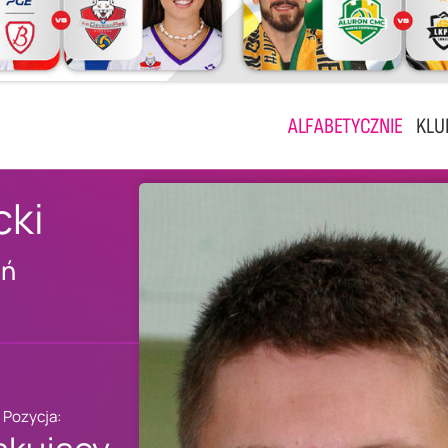
ALFABETYCZNIE
KLU
cki
uń
Pozycja: