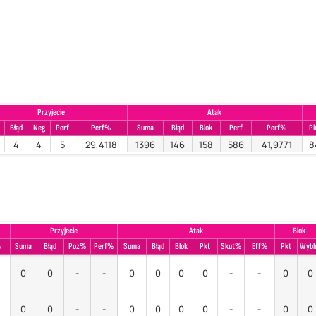
Przyjecie
Atak
Błąd
Neg
Perf
Perf%
Suma
Błąd
Blok
Perf
Perf%
P
4
4
5
29,4118
1396
146
158
586
41,9771
8
Przyjecie
Atak
Blok
%
Suma
Błąd
Poz%
Perf%
Suma
Błąd
Blok
Pkt
Skut%
Eff%
Pkt
Wybl
0
0
-
-
0
0
0
0
-
-
0
0
0
0
-
-
0
0
0
0
-
-
0
0