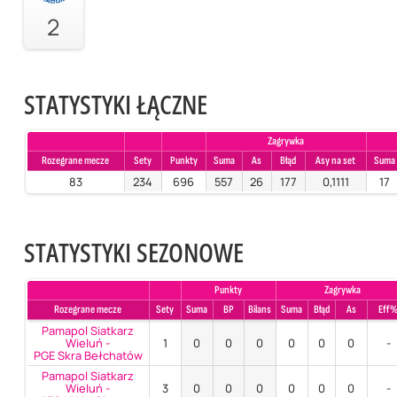
2
STATYSTYKI ŁĄCZNE
Zagrywka
Rozegrane mecze
Sety
Punkty
Suma
As
Błąd
Asy na set
Suma
83
234
696
557
26
177
0,1111
17
STATYSTYKI SEZONOWE
Punkty
Zagrywka
Rozegrane mecze
Sety
Suma
BP
Bilans
Suma
Błąd
As
Eff
Pamapol Siatkarz
Wieluń -
1
0
0
0
0
0
0
-
PGE Skra Bełchatów
Pamapol Siatkarz
Wieluń -
3
0
0
0
0
0
0
-