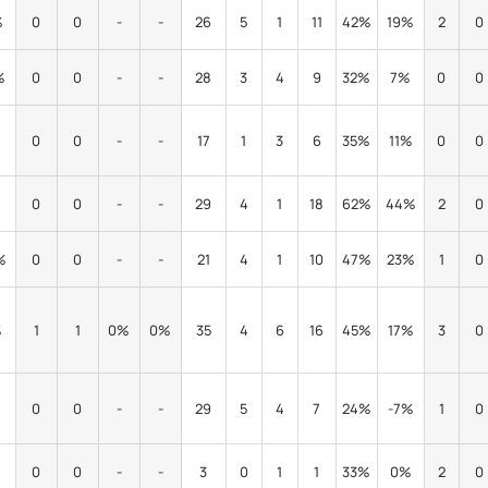
%
0
0
-
-
26
5
1
11
42%
19%
2
0
%
0
0
-
-
28
3
4
9
32%
7%
0
0
%
0
0
-
-
17
1
3
6
35%
11%
0
0
%
0
0
-
-
29
4
1
18
62%
44%
2
0
%
0
0
-
-
21
4
1
10
47%
23%
1
0
%
1
1
0%
0%
35
4
6
16
45%
17%
3
0
%
0
0
-
-
29
5
4
7
24%
-7%
1
0
%
0
0
-
-
3
0
1
1
33%
0%
2
0