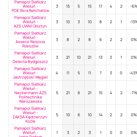
Pamapol Siatkarz
Wieluń -
3
15
5
15
17
4
2
-6
PGE Skra Bełchatów
Pamapol Siatkarz
Wieluń -
3
10
3
10
8
2
1
-13
AZS UWM Olsztyn
Pamapol Siatkarz
Wieluń -
3
8
2
8
6
2
2
0
Asseco Resovia
Rzeszów
Pamapol Siatkarz
Wieluń -
3
21
10
21
13
3
1
0
Delecta Bydgoszcz
Pamapol Siatkarz
Wieluń -
4
11
5
11
7
3
0
-43
Jastrzębski Węgiel
Pamapol Siatkarz
Wieluń -
Neckermann AZS
5
21
6
21
15
4
2
-7
Politechnika
Warszawska
Pamapol Siatkarz
Wieluń -
5
10
6
10
14
2
2
0
ZAKSA Kędzierzyn-
Koźle
Pamapol Siatkarz
Wieluń -
1
3
2
3
1
0
0
0
Jadar Radom