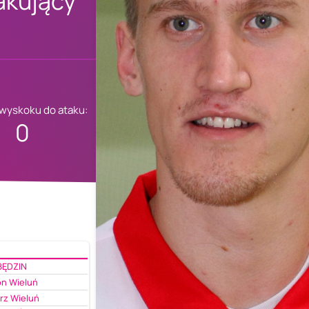
akujący
 wyskoku do ataku:
0
BĘDZIN
on Wieluń
rz Wieluń