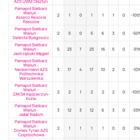
AZS UWM Olsztyn
Pamapol Siatkarz
Wieluń -
2
1
0
1
1
1
0
-10
Asseco Resovia
Rzeszów
Pamapol Siatkarz
Wieluń -
2
5
0
5
6
3
0
-50
Delecta Bydgoszcz
Pamapol Siatkarz
Wieluń -
5
23
7
23
16
5
0
-31
Jastrzębski Węgiel
Pamapol Siatkarz
Wieluń -
Neckermann AZS
3
17
4
17
10
2
0
-10
Politechnika
Warszawska
Pamapol Siatkarz
Wieluń -
2
2
1
2
2
2
0
-10
ZAKSA Kędzierzyn-
Koźle
Pamapol Siatkarz
Wieluń -
3
12
3
12
6
3
0
-33
Jadar Radom
Pamapol Siatkarz
Wieluń -
2
1
1
1
1
0
0
0
Domex Tytan AZS
Częstochowa