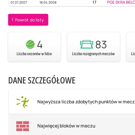
17
PGE SKRA BE
01.07.2007
18.04.2008
Powrót do listy
4
83
Liczba sezonów w lidze
Liczba rozegranych meczów
Li
DANE SZCZEGÓŁOWE
Najwyższa liczba zdobytych punktów w mec
Najwięcej bloków w meczu