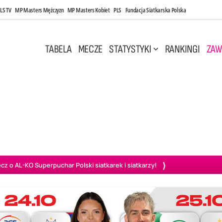
LS TV
MP Masters Mężczyzn
MP Masters Kobiet
PLS
Fundacja Siatkarska Polska
TABELA
MECZE
STATYSTYKI
RANKINGI
ZAW
i, 14:45
Poniedziałek, 27 Kwi, 20:00
3
0
3
2
wiercie
BOGDANKA LUK Lublin
PGE Projekt Warszawa
Ass
o AL-KO Superpuchar Polski siatkarek i siatkarzy!