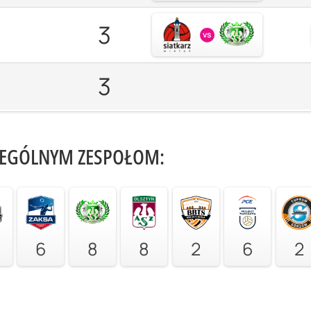
3
vs
3
ZEGÓLNYM ZESPOŁOM:
6
8
8
2
6
2