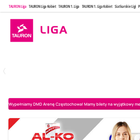
TAURON Liga
TAURON Liga Kobiet
TAURON 1. Liga
TAURON 1. Liga Kobiet
Siatkarskie Ligi
P
Poniedziałek, 20 Kwi, 17:30
Sobota, 25 Kw
2
3
Indykpol AZS Olsztyn
PGE GiEK SKRA Bełchatów
Aluron CMC Warta Za
Wypełniamy DMD Arenę Częstochowa! Mamy bilety na wyjątkowy mecz 