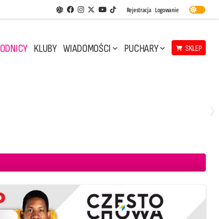
Facebook
Instagram
Twitter
Youtube
Rejestracja
Logowanie
Aplikacja Siatkarskie Ligi
TikTok
ODNICY
KLUBY
WIADOMOŚCI
PUCHARY
SKLEP
Środa, 29 Kwi, 17:30
3
1
eco Resovia Rzeszów
BOGDANKA LUK Lublin
Aluron CMC Warta Zawiercie