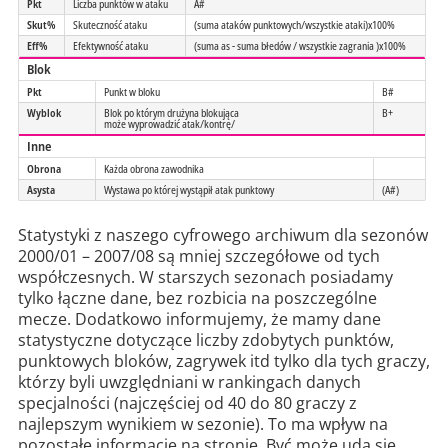
Pkt
Liczba punktów w ataku
A#
Skut%
Skuteczność ataku
(suma ataków punktowych/wszystkie ataki)x100%
Eff%
Efektywność ataku
(suma as - suma błedów / wszystkie zagrania )x100%
Blok
Pkt
Punkt w bloku
B#
Wyblok
Blok po którym drużyna blokująca
B+
może wyprowadzić atak/kontrę/
Inne
Obrona
Każda obrona zawodnika
Asysta
Wystawa po której wystąpił atak punktowy
(A#)
Statystyki z naszego cyfrowego archiwum dla sezonów
2000/01 – 2007/08 są mniej szczegółowe od tych
współczesnych. W starszych sezonach posiadamy
tylko łączne dane, bez rozbicia na poszczególne
mecze. Dodatkowo informujemy, że mamy dane
statystyczne dotyczące liczby zdobytych punktów,
punktowych bloków, zagrywek itd tylko dla tych graczy,
którzy byli uwzględniani w rankingach danych
specjalności (najczęściej od 40 do 80 graczy z
najlepszym wynikiem w sezonie). To ma wpływ na
pozostałe informacje na stronie. Być może uda się