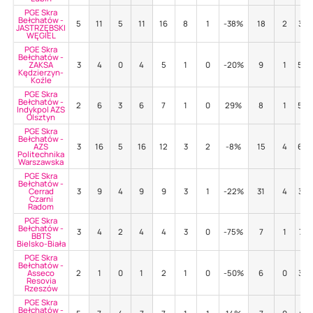
PGE Skra
Bełchatów -
5
11
5
11
16
8
1
-38%
18
2
33
JASTRZĘBSKI
WĘGIEL
PGE Skra
Bełchatów -
ZAKSA
3
4
0
4
5
1
0
-20%
9
1
56
Kędzierzyn-
Koźle
PGE Skra
Bełchatów -
2
6
3
6
7
1
0
29%
8
1
50
Indykpol AZS
Olsztyn
PGE Skra
Bełchatów -
AZS
3
16
5
16
12
3
2
-8%
15
4
60
Politechnika
Warszawska
PGE Skra
Bełchatów -
Cerrad
3
9
4
9
9
3
1
-22%
31
4
39
Czarni
Radom
PGE Skra
Bełchatów -
3
4
2
4
4
3
0
-75%
7
1
71
BBTS
Bielsko-Biała
PGE Skra
Bełchatów -
Asseco
2
1
0
1
2
1
0
-50%
6
0
33
Resovia
Rzeszów
PGE Skra
Bełchatów -