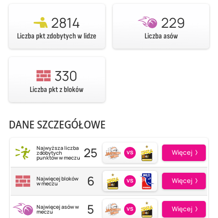
2814
229
Liczba pkt zdobytych w lidze
Liczba asów
330
Liczba pkt z bloków
DANE SZCZEGÓŁOWE
25
Najwyższa liczba
vs
Więcej
zdobytych
punktów w meczu
6
Najwięcej bloków
vs
Więcej
w meczu
5
Najwięcej asów w
vs
Więcej
meczu