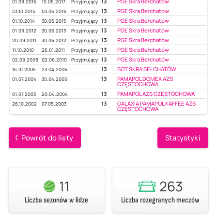
13
PGE Skra Bełchatów
01.09.2016
10.05.2017
Przyjmujący
13
PGE Skra Bełchatów
23.10.2015
03.05.2016
Przyjmujący
13
PGE Skra Bełchatów
01.10.2014
30.05.2015
Przyjmujący
13
PGE Skra Bełchatów
01.09.2012
30.06.2013
Przyjmujący
13
PGE Skra Bełchatów
20.09.2011
30.06.2012
Przyjmujący
13
PGE Skra Bełchatów
11.10.2010
26.01.2011
Przyjmujący
13
PGE Skra Bełchatów
02.09.2009
02.06.2010
Przyjmujący
13
BOT SKRA BEŁCHATÓW
15.10.2005
23.04.2006
13
PAMAPOL DOMEX AZS
01.07.2004
30.04.2005
CZĘSTOCHOWA
13
PAMAPOL AZS CZĘSTOCHOWA
01.07.2003
20.04.2004
13
GALAXIA PAMAPOL KAFFEE AZS
26.10.2002
07.05.2003
CZĘSTOCHOWA
Powrót do listy
Statystyki
11
263
Liczba sezonów w lidze
Liczba rozegranych meczów