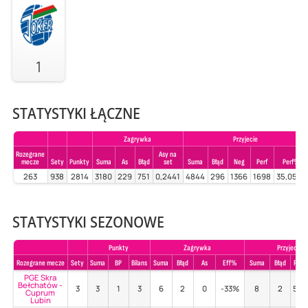
1
STATYSTYKI ŁĄCZNE
Zagrywka
Przyjecie
Rozegrane
Asy na
mecze
Sety
Punkty
Suma
As
Błąd
set
Suma
Błąd
Neg
Perf
Perf%
263
938
2814
3180
229
751
0,2441
4844
296
1366
1698
35,0537
STATYSTYKI SEZONOWE
Punkty
Zagrywka
Przyjecie
Rozegrane mecze
Sety
Suma
BP
Bilans
Suma
Błąd
As
Eff%
Suma
Błąd
Poz
PGE Skra
Bełchatów -
3
3
1
3
6
2
0
-33%
8
2
50
Cuprum
Lubin