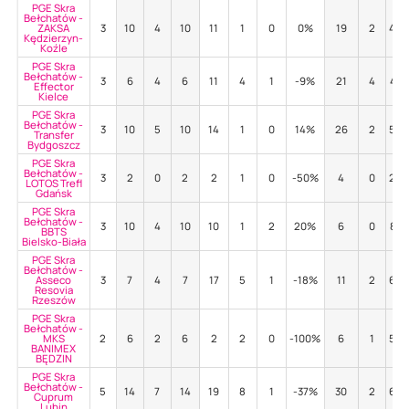
PGE Skra
Bełchatów -
ZAKSA
3
10
4
10
11
1
0
0%
19
2
42
Kędzierzyn-
Koźle
PGE Skra
Bełchatów -
3
6
4
6
11
4
1
-9%
21
4
43
Effector
Kielce
PGE Skra
Bełchatów -
3
10
5
10
14
1
0
14%
26
2
54
Transfer
Bydgoszcz
PGE Skra
Bełchatów -
3
2
0
2
2
1
0
-50%
4
0
25
LOTOS Trefl
Gdańsk
PGE Skra
Bełchatów -
3
10
4
10
10
1
2
20%
6
0
83
BBTS
Bielsko-Biała
PGE Skra
Bełchatów -
Asseco
3
7
4
7
17
5
1
-18%
11
2
64
Resovia
Rzeszów
PGE Skra
Bełchatów -
MKS
2
6
2
6
2
2
0
-100%
6
1
50
BANIMEX
BĘDZIN
PGE Skra
Bełchatów -
5
14
7
14
19
8
1
-37%
30
2
60
Cuprum
Lubin