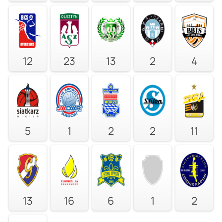
12
23
13
2
4
5
1
2
2
11
13
16
6
1
2