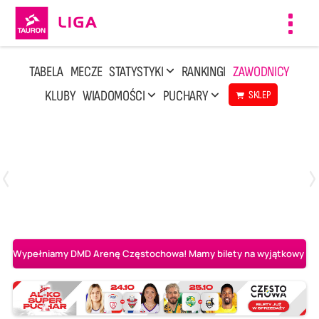
Toggl
navig
TABELA
MECZE
STATYSTYKI
RANKINGI
ZAWODNICY
KLUBY
WIADOMOŚCI
PUCHARY
SKLEP
Środa, 6 Maj, 20:00
1
3
BOGDANKA LUK Lublin
Aluron CMC Warta Zawiercie
Wypełniamy DMD Arenę Częstochowa! Mamy bilety na wyjątkowy mecz 