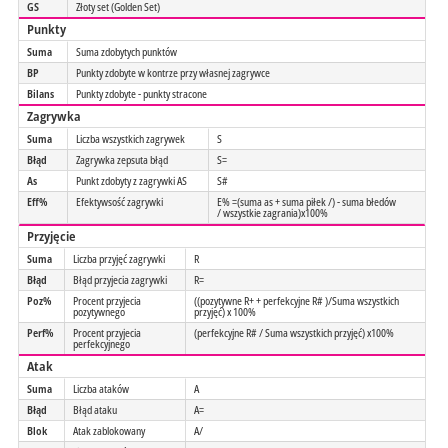
GS
Złoty set (Golden Set)
Punkty
Suma
Suma zdobytych punktów
BP
Punkty zdobyte w kontrze przy własnej zagrywce
Bilans
Punkty zdobyte - punkty stracone
Zagrywka
Suma
Liczba wszystkich zagrywek
S
Błąd
Zagrywka zepsuta błąd
S=
As
Punkt zdobyty z zagrywki AS
S#
Eff%
Efektywsość zagrywki
E% =(suma as + suma piłek /) - suma błedów
/ wszystkie zagrania)x100%
Przyjęcie
Suma
Liczba przyjęć zagrywki
R
Błąd
Błąd przyjecia zagrywki
R=
Poz%
Procent przyjecia
((pozytywne R+ + perfekcyjne R# )/Suma wszystkich
pozytywnego
przyjęć) x 100%
Perf%
Procent przyjecia
(perfekcyjne R# / Suma wszystkich przyjęć) x100%
perfekcyjnego
Atak
Suma
Liczba ataków
A
Błąd
Błąd ataku
A=
Blok
Atak zablokowany
A/