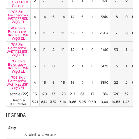
5
7
4
7
7
1
1
14%
7
0
43
LOTOS Trefl
Gdańsk
PGE Skra
Bełchatów -
4
14
6
14
14
6
1
-36%
18
0
56
JASTRZĘBSKI
WĘGIEL
PGE Skra
Bełchatów -
3
11
4
11
17
4
1
-18%
5
0
60
JASTRZĘBSKI
WĘGIEL
PGE Skra
Bełchatów -
5
11
4
11
14
3
0
-14%
30
1
47
JASTRZĘBSKI
WĘGIEL
PGE Skra
Bełchatów -
5
1
0
1
2
1
0
-50%
13
1
62
JASTRZĘBSKI
WĘGIEL
PGE Skra
Bełchatów -
4
16
5
16
16
7
1
-38%
22
2
64
JASTRZĘBSKI
WĘGIEL
Łącznie (22)
75
179
73
179
217
67
13
-18%
320
32
51
Średnia
3,41
8,14
3,32
8,14
9,86
3,05
0,59
-0,84
14,55
1,45
2,3
meczowa
LEGENDA
Sety
Ustawienie w danym secie