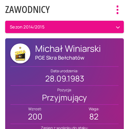
ZAWODNICY
Toggl
navig
Sezon 2014/2015
Michał Winiarski
PGE Skra Bełchatów
Data urodzenia:
28.09.1983
Pozycja:
Przyjmujący
Wzrost:
Waga:
200
82
Zasięg z wyskoku do ataku: