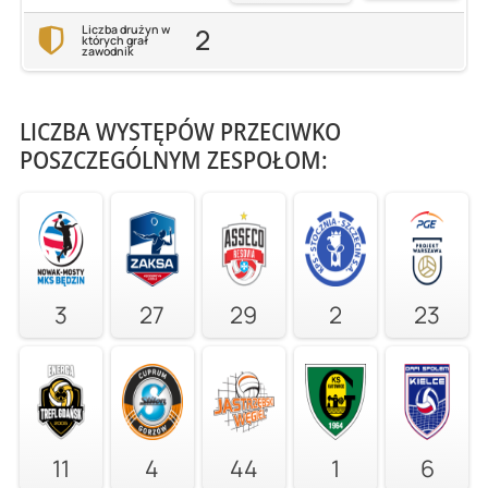
2
Liczba drużyn w
których grał
zawodnik
LICZBA WYSTĘPÓW PRZECIWKO
POSZCZEGÓLNYM ZESPOŁOM:
3
27
29
2
23
11
4
44
1
6