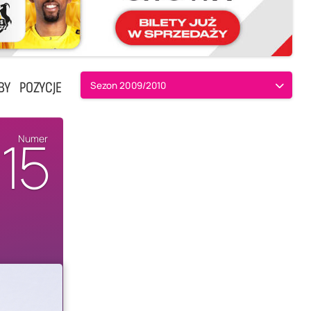
BY
POZYCJE
Sezon 2009/2010
15
Numer