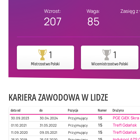
Wzrost:
Waga:
Zasięg z
207
85
1
1
Mistrzostwo Polski
Wicemistrzostwo Polski
KARIERA ZAWODOWA W LIDZE
data od
do
Pozycja
Numer
Drużyna
15
PGE GiEK Skra
30.09.2023
30.04.2024
Przyjmujący
15
Trefl Gdańsk
01.10.2021
31.05.2022
Przyjmujący
15
Trefl Gdańsk
11.09.2020
09.05.2021
Przyjmujący
15
Indykpol AZS 
25.10.2019
25.03.2020
Przyjmujący