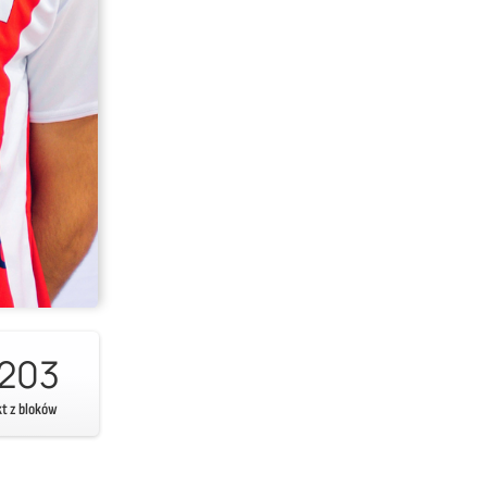
203
kt z bloków