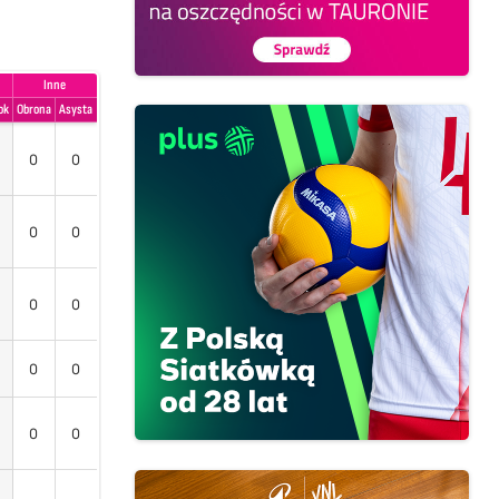
Inne
ok
Obrona
Asysta
0
0
0
0
0
0
0
0
0
0