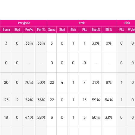
Przyjecie
Atak
Blok
Suma
Błąd
Poz%
Perf%
Suma
Błąd
Blok
Pkt
Skut%
Eff%
Pkt
Wybl
3
0
33%
33%
3
0
1
1
33%
0%
0
0
0
0
-
-
0
0
0
0
-
-
0
0
20
0
70%
50%
22
4
1
7
31%
9%
1
0
23
2
52%
35%
22
0
1
13
59%
54%
1
0
18
0
44%
28%
6
0
1
3
50%
33%
0
0