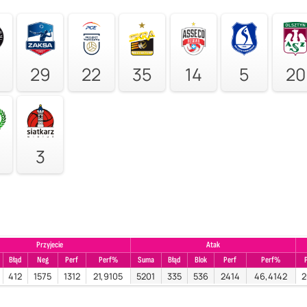
29
22
35
14
5
20
3
Przyjecie
Atak
Błąd
Neg
Perf
Perf%
Suma
Błąd
Blok
Perf
Perf%
412
1575
1312
21,9105
5201
335
536
2414
46,4142
2