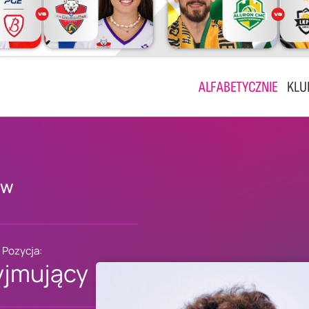
ALFABETYCZNIE
KLU
ów
Pozycja:
yjmujący