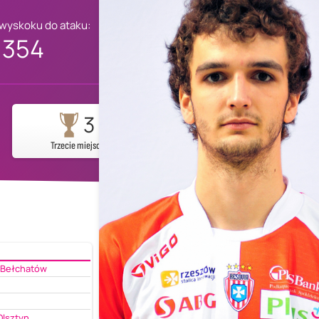
 wyskoku do ataku:
354
3
Trzecie miejsce
 Bełchatów
Olsztyn