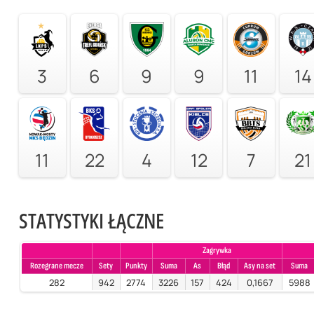
3
6
9
9
11
14
11
22
4
12
7
21
STATYSTYKI ŁĄCZNE
Zagrywka
Rozegrane mecze
Sety
Punkty
Suma
As
Błąd
Asy na set
Suma
282
942
2774
3226
157
424
0,1667
5988