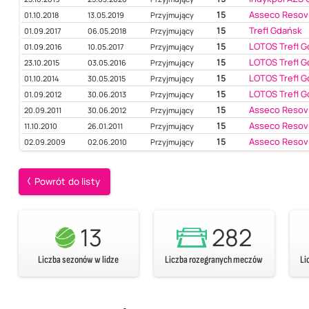
15
Asseco Resov
01.10.2018
13.05.2019
Przyjmujący
15
Trefl Gdańsk
01.09.2017
06.05.2018
Przyjmujący
15
LOTOS Trefl 
01.09.2016
10.05.2017
Przyjmujący
15
LOTOS Trefl 
23.10.2015
03.05.2016
Przyjmujący
15
LOTOS Trefl 
01.10.2014
30.05.2015
Przyjmujący
15
LOTOS Trefl 
01.09.2012
30.06.2013
Przyjmujący
15
Asseco Resov
20.09.2011
30.06.2012
Przyjmujący
15
Asseco Resov
11.10.2010
26.01.2011
Przyjmujący
15
Asseco Resov
02.09.2009
02.06.2010
Przyjmujący
Powrót do listy
13
282
Liczba sezonów w lidze
Liczba rozegranych meczów
Li