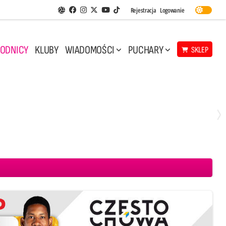
Facebook
Instagram
Twitter
Youtube
Rejestracja
Logowanie
Aplikacja Siatkarskie Ligi
TikTok
ODNICY
KLUBY
WIADOMOŚCI
PUCHARY
SKLEP
Niedziela, 3 Maj, 14:45
2
3
DANKA LUK Lublin
PGE Projekt Warszawa
Asseco Resovia Rzeszów