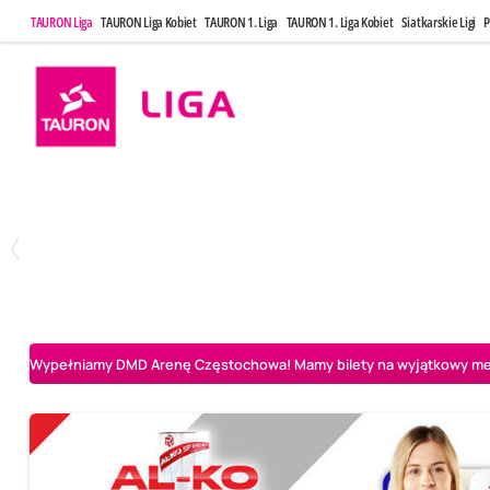
TAURON Liga
TAURON Liga Kobiet
TAURON 1. Liga
TAURON 1. Liga Kobiet
Siatkarskie Ligi
P
Środa, 29 Kwi, 17:30
Czwartek, 30 
3
1
BOGDANKA LUK Lublin
Aluron CMC Warta Zawiercie
Asseco Resovia Rze
Wypełniamy DMD Arenę Częstochowa! Mamy bilety na wyjątkowy mecz 