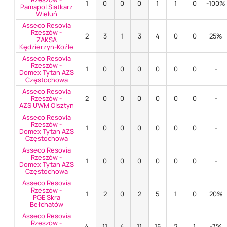
1
0
0
0
1
1
0
-100%
Pamapol Siatkarz
Wieluń
Asseco Resovia
Rzeszów -
2
3
1
3
4
0
0
25%
ZAKSA
Kędzierzyn-Koźle
Asseco Resovia
Rzeszów -
1
0
0
0
0
0
0
-
Domex Tytan AZS
Częstochowa
Asseco Resovia
Rzeszów -
2
0
0
0
0
0
0
-
AZS UWM Olsztyn
Asseco Resovia
Rzeszów -
1
0
0
0
0
0
0
-
Domex Tytan AZS
Częstochowa
Asseco Resovia
Rzeszów -
1
0
0
0
0
0
0
-
Domex Tytan AZS
Częstochowa
Asseco Resovia
Rzeszów -
1
2
0
2
5
1
0
20%
PGE Skra
Bełchatów
Asseco Resovia
Rzeszów -
4
11
4
11
15
2
1
-7%