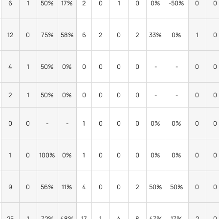
6
1
50%
17%
2
0
1
0
0%
-50%
0
0
12
0
75%
58%
6
2
0
2
33%
0%
1
0
4
1
50%
0%
0
0
0
0
-
-
0
0
2
1
50%
0%
0
0
0
0
-
-
0
0
0
0
-
-
1
0
0
0
0%
0%
0
0
1
0
100%
0%
1
0
0
0
0%
0%
0
0
9
0
56%
11%
4
0
0
2
50%
50%
0
0
25
1
72%
48%
17
1
4
8
47%
17%
2
0