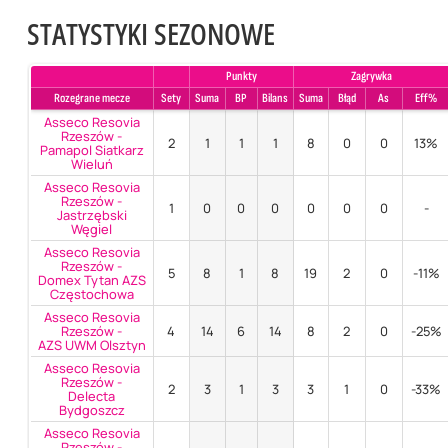
STATYSTYKI SEZONOWE
Punkty
Zagrywka
Rozegrane mecze
Sety
Suma
BP
Bilans
Suma
Błąd
As
Eff%
Asseco Resovia
Rzeszów -
2
1
1
1
8
0
0
13%
Pamapol Siatkarz
Wieluń
Asseco Resovia
Rzeszów -
1
0
0
0
0
0
0
-
Jastrzębski
Węgiel
Asseco Resovia
Rzeszów -
5
8
1
8
19
2
0
-11%
Domex Tytan AZS
Częstochowa
Asseco Resovia
Rzeszów -
4
14
6
14
8
2
0
-25%
AZS UWM Olsztyn
Asseco Resovia
Rzeszów -
2
3
1
3
3
1
0
-33%
Delecta
Bydgoszcz
Asseco Resovia
Rzeszów -