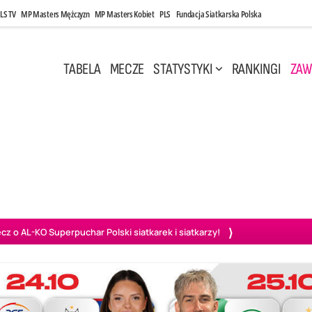
LS TV
MP Masters Mężczyzn
MP Masters Kobiet
PLS
Fundacja Siatkarska Polska
TABELA
MECZE
STATYSTYKI
RANKINGI
ZAW
Kwi, 17:30
Sobota, 2 Maj, 14:45
1
3
0
3
szów
PGE Projekt Warszawa
Aluron CMC Warta Zawiercie
BOG
o AL-KO Superpuchar Polski siatkarek i siatkarzy!