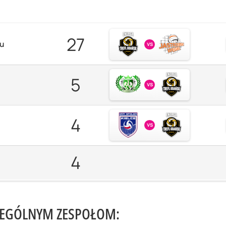
27
zu
vs
5
vs
4
vs
4
ZEGÓLNYM ZESPOŁOM: