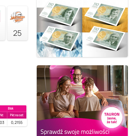
25
Blok
Pkt
Pkt na set
03
0,2155