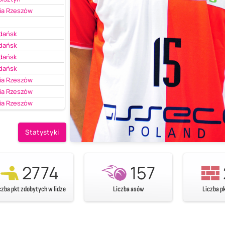
ia Rzeszów
Gdańsk
Gdańsk
Gdańsk
Gdańsk
ia Rzeszów
ia Rzeszów
ia Rzeszów
Statystyki
2774
157
czba pkt zdobytych w lidze
Liczba asów
Liczba p