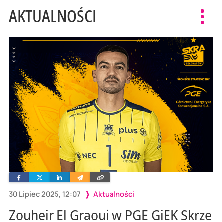
AKTUALNOŚCI
Toggl
navig
Facebook
Twitter
Linkedin
Wyślij
Skopiuj
e-
link
mailem
30 Lipiec 2025, 12:07
Aktualności
Zouheir El Graoui w PGE GiEK Skrze