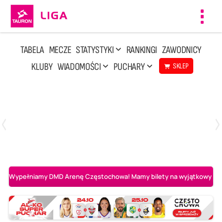
Toggl
navig
TABELA
MECZE
STATYSTYKI
RANKINGI
ZAWODNICY
KLUBY
WIADOMOŚCI
PUCHARY
SKLEP
Środa, 29 Kwi, 17:30
3
1
BOGDANKA LUK Lublin
Aluron CMC Warta Zawiercie
Wypełniamy DMD Arenę Częstochowa! Mamy bilety na wyjątkowy mecz 