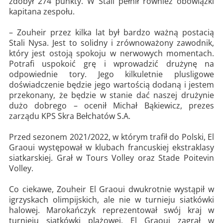
zdobył 274 punkty. W Stali pełnił również obowiązki
kapitana zespołu.
– Zouheir przez kilka lat był bardzo ważną postacią
Stali Nysa. Jest to solidny i zrównoważony zawodnik,
który jest ostoją spokoju w nerwowych momentach.
Potrafi uspokoić grę i wprowadzić drużynę na
odpowiednie tory. Jego kilkuletnie plusligowe
doświadczenie będzie jego wartością dodaną i jestem
przekonany, że będzie w stanie dać naszej drużynie
dużo dobrego – ocenił Michał Bąkiewicz, prezes
zarządu KPS Skra Bełchatów S.A.
Przed sezonem 2021/2022, w którym trafił do Polski, El
Graoui występował w klubach francuskiej ekstraklasy
siatkarskiej. Grał w Tours Volley oraz Stade Poitevin
Volley.
Co ciekawe, Zouheir El Graoui dwukrotnie wystąpił w
igrzyskach olimpijskich, ale nie w turnieju siatkówki
halowej. Marokańczyk reprezentował swój kraj w
turnieju siatkówki plażowej. El Graoui zagrał w