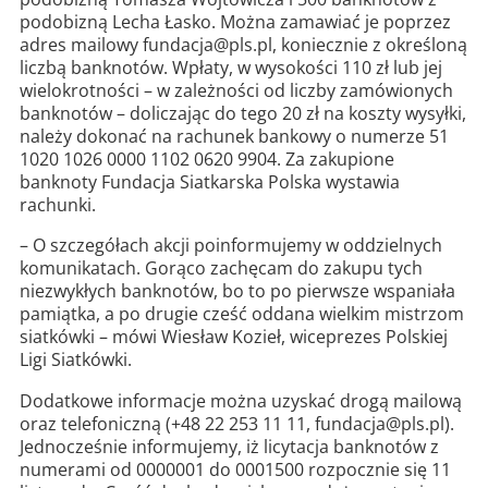
podobizną Lecha Łasko. Można zamawiać je poprzez
adres mailowy fundacja@pls.pl, koniecznie z określoną
liczbą banknotów. Wpłaty, w wysokości 110 zł lub jej
wielokrotności – w zależności od liczby zamówionych
banknotów – doliczając do tego 20 zł na koszty wysyłki,
należy dokonać na rachunek bankowy o numerze 51
1020 1026 0000 1102 0620 9904. Za zakupione
banknoty Fundacja Siatkarska Polska wystawia
rachunki.
– O szczegółach akcji poinformujemy w oddzielnych
komunikatach. Gorąco zachęcam do zakupu tych
niezwykłych banknotów, bo to po pierwsze wspaniała
pamiątka, a po drugie cześć oddana wielkim mistrzom
siatkówki – mówi Wiesław Kozieł, wiceprezes Polskiej
Ligi Siatkówki.
Dodatkowe informacje można uzyskać drogą mailową
oraz telefoniczną (+48 22 253 11 11, fundacja@pls.pl).
Jednocześnie informujemy, iż licytacja banknotów z
numerami od 0000001 do 0001500 rozpocznie się 11