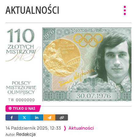
AKTUALNOŚCI
Toggl
navig
TYLKO U NAS
Facebook
Twitter
Linkedin
Wyślij
Skopiuj
e-
link
mailem
14 Październik 2025, 12:33
Aktualności
Redakcja
Autor: