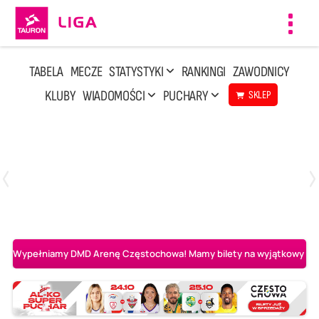
Toggl
navig
TABELA
MECZE
STATYSTYKI
RANKINGI
ZAWODNICY
KLUBY
WIADOMOŚCI
PUCHARY
SKLEP
Środa, 6 Maj, 17:30
0
3
Asseco Resovia Rzeszów
PGE Projekt Warszawa
Wypełniamy DMD Arenę Częstochowa! Mamy bilety na wyjątkowy mecz 