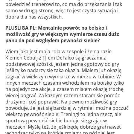
powiedzieć trenerowi to, co ma do przekazania i tak
samo w drugą stronę, więc to jest czysta sytuacja i
dobra dla nas wszystkich.
PLUSLIGA PL: Mentalnie powrót na boisko i
możliwość gry w większym wymiarze czasu dużo
panu da pod względem pewności siebie?
Wiem jaka jest moja rola w zespole i że na razie
Klemen Cebulj z TJ-em DeFalco są graczami z
podstawowej szóstki. Jestem jednak gotowy do gry
jeśli tylko nadarzy się taka okazja. Miałem już okazję
zagrać w większym wymiarze w meczu w Lubinie. W
innych meczach czasami wchodziłem na boisko tylko
na pojedyncze akcje, a czasem miałem okazję trochę
więcej pograć. Za każdym razem staram się pomóc
drużynie i coś poprawić. Na pewno możliwość gry
powoduje, że jest się bardziej w rytmie i można poczuć
większą pewność siebie. Treningi to jedna rzecz, ale
sportową pewność siebie buduje się grając w
meczach. Myślę też, że jeśli będę dobrze grał nawet
wchodząc tylko na krótkie zmiany, to później jest