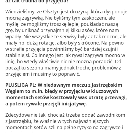
aż tak trudna do przyjęcia?
Wiedzieliśmy, że Olsztyn jest drużyną, która dysponuje
mocną zagrywką. Nie byliśmy tym zaskoczeni, ale
myślę, że mogliśmy troszkę lepiej poukładać naszą
grę, by uniknąć przynajmniej kilku asów, które nam
wpadły. Nie wszystkie te serwisy były aż tak mocne, ale
miały np. dużą rotację, albo były skrócone. Na pewno
w strefie przyjęcia powinniśmy być bardziej czujni i
stabilniejsi. Co innego jest jak rywal zagrywa mocno w
linię, bo wtedy właściwie nic nie można poradzić. Od
początku sezonu mamy jednak trochę problemów z
przyjęciem i musimy to poprawić.
PLUSLIGA PL: W niedawnym meczu z Jastrzębskim
Węglem to m.in. błędy w przyjęciu w kluczowych
momentach setów kosztowały was utratę przewagi,
a potem rywale przejęli inicjatywę.
Zdecydowanie tak, chociaż trzeba oddać zawodnikom
z Jastrzębiu, że właśnie w tych najważniejszych
momentach setów szli na pełne ryzyko na zagrywce i