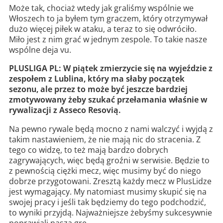
Może tak, chociaż wtedy jak graliśmy wspólnie we
Włoszech to ja byłem tym graczem, który otrzymywał
dużo więcej piłek w ataku, a teraz to się odwróciło.
Miło jest z nim grać w jednym zespole. To takie nasze
wspólne deja vu.
PLUSLIGA PL: W piątek zmierzycie się na wyjeździe z
zespołem z Lublina, który ma słaby początek
sezonu, ale przez to może być jeszcze bardziej
zmotywowany żeby szukać przełamania właśnie w
rywalizacji z Asseco Resovią.
Na pewno rywale będą mocno z nami walczyć i wyjdą z
takim nastawieniem, że nie mają nic do stracenia. Z
tego co widzę, to też mają bardzo dobrych
zagrywających, więc będą groźni w serwisie. Będzie to
z pewnością ciężki mecz, więc musimy być do niego
dobrze przygotowani. Zresztą każdy mecz w PlusLidze
jest wymagający. My natomiast musimy skupić się na
swojej pracy i jeśli tak będziemy do tego podchodzić,
to wyniki przyjdą. Najważniejsze żebyśmy sukcesywnie
poprawiali naszą grę.