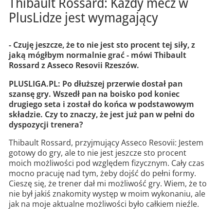
Thibault Rossard: Każdy mecz w
PlusLidze jest wymagający
- Czuję jeszcze, że to nie jest sto procent tej siły, z
jaką mógłbym normalnie grać - mówi Thibault
Rossard z Asseco Resovii Rzeszów.
PLUSLIGA.PL: Po dłuższej przerwie dostał pan
szansę gry. Wszedł pan na boisko pod koniec
drugiego seta i został do końca w podstawowym
składzie. Czy to znaczy, że jest już pan w pełni do
dyspozycji trenera?
Thibault Rossard, przyjmujący Asseco Resovii: Jestem
gotowy do gry, ale to nie jest jeszcze sto procent
moich możliwości pod względem fizycznym. Cały czas
mocno pracuję nad tym, żeby dojść do pełni formy.
Cieszę się, że trener dał mi możliwość gry. Wiem, że to
nie był jakiś znakomity występ w moim wykonaniu, ale
jak na moje aktualne możliwości było całkiem nieźle.