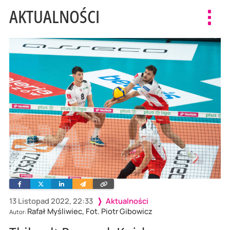
AKTUALNOŚCI
Toggl
navig
Facebook
Twitter
Linkedin
Wyślij
Skopiuj
e-
link
mailem
13 Listopad 2022, 22:33
Aktualności
Rafał Myśliwiec, Fot. Piotr Gibowicz
Autor: