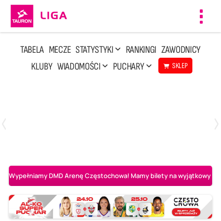
Toggl
navig
TABELA
MECZE
STATYSTYKI
RANKINGI
ZAWODNICY
KLUBY
WIADOMOŚCI
PUCHARY
SKLEP
Środa, 6 Maj, 20:00
1
3
BOGDANKA LUK Lublin
Aluron CMC Warta Zawiercie
Wypełniamy DMD Arenę Częstochowa! Mamy bilety na wyjątkowy mecz 