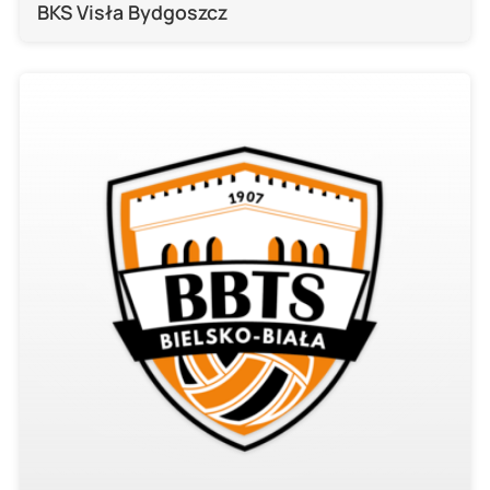
BKS Visła Bydgoszcz