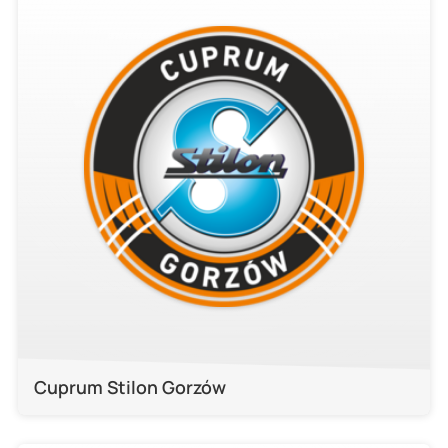
Cuprum Stilon Gorzów