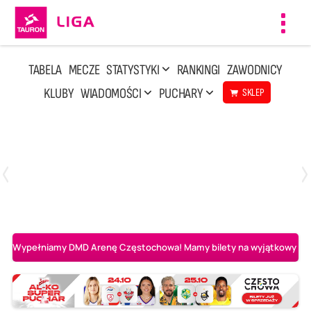
Toggl
navig
TABELA
MECZE
STATYSTYKI
RANKINGI
ZAWODNICY
KLUBY
WIADOMOŚCI
PUCHARY
SKLEP
Niedziela, 3 Maj, 14:45
2
3
PGE Projekt Warszawa
Asseco Resovia Rzeszów
Wypełniamy DMD Arenę Częstochowa! Mamy bilety na wyjątkowy mecz 