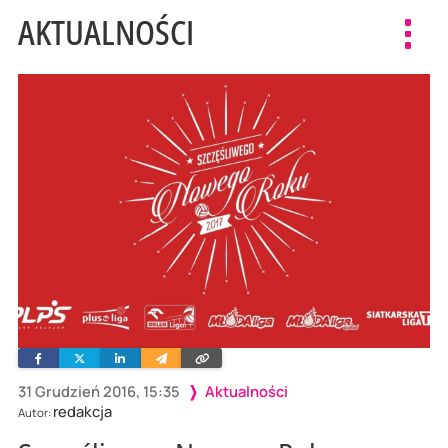
AKTUALNOŚCI
Toggl
navig
Facebook
Twitter
Linkedin
Wyślij
Skopiuj
e-
link
mailem
31 Grudzień 2016, 15:35
Aktualności
redakcja
Autor: