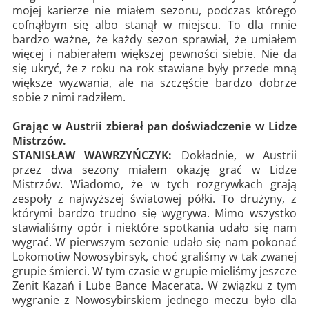
mojej karierze nie miałem sezonu, podczas którego
cofnąłbym się albo stanął w miejscu. To dla mnie
bardzo ważne, że każdy sezon sprawiał, że umiałem
więcej i nabierałem większej pewności siebie. Nie da
się ukryć, że z roku na rok stawiane były przede mną
większe wyzwania, ale na szczęście bardzo dobrze
sobie z nimi radziłem.
Grając w Austrii zbierał pan doświadczenie w Lidze
Mistrzów.
STANISŁAW WAWRZYŃCZYK:
Dokładnie, w Austrii
przez dwa sezony miałem okazję grać w Lidze
Mistrzów. Wiadomo, że w tych rozgrywkach grają
zespoły z najwyższej światowej półki. To drużyny, z
którymi bardzo trudno się wygrywa. Mimo wszystko
stawialiśmy opór i niektóre spotkania udało się nam
wygrać. W pierwszym sezonie udało się nam pokonać
Lokomotiw Nowosybirsyk, choć graliśmy w tak zwanej
grupie śmierci. W tym czasie w grupie mieliśmy jeszcze
Zenit Kazań i Lube Bance Macerata. W związku z tym
wygranie z Nowosybirskiem jednego meczu było dla