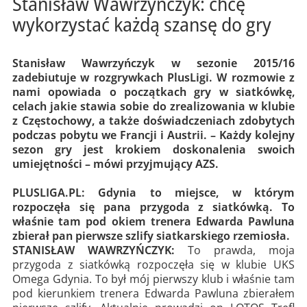
Stanisław Wawrzyńczyk: chcę
wykorzystać każdą szansę do gry
Stanisław Wawrzyńczyk w sezonie 2015/16
zadebiutuje w rozgrywkach PlusLigi. W rozmowie z
nami opowiada o początkach gry w siatkówkę,
celach jakie stawia sobie do zrealizowania w klubie
z Częstochowy, a także doświadczeniach zdobytych
podczas pobytu we Francji i Austrii. – Każdy kolejny
sezon gry jest krokiem doskonalenia swoich
umiejętności – mówi przyjmujący AZS.
PLUSLIGA.PL: Gdynia to miejsce, w którym
rozpoczęła się pana przygoda z siatkówką. To
właśnie tam pod okiem trenera Edwarda Pawluna
zbierał pan pierwsze szlify siatkarskiego rzemiosła.
STANISŁAW WAWRZYŃCZYK:
To prawda, moja
przygoda z siatkówką rozpoczęła się w klubie UKS
Omega Gdynia. To był mój pierwszy klub i właśnie tam
pod kierunkiem trenera Edwarda Pawluna zbierałem