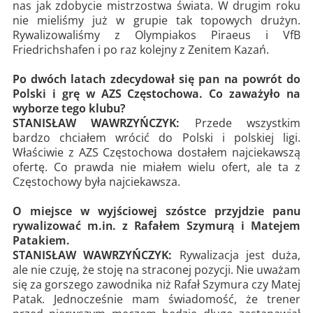
nas jak zdobycie mistrzostwa świata. W drugim roku
nie mieliśmy już w grupie tak topowych drużyn.
Rywalizowaliśmy z Olympiakos Piraeus i VfB
Friedrichshafen i po raz kolejny z Zenitem Kazań.
Po dwóch latach zdecydował się pan na powrót do
Polski i grę w AZS Częstochowa. Co zaważyło na
wyborze tego klubu?
STANISŁAW WAWRZYŃCZYK:
Przede wszystkim
bardzo chciałem wrócić do Polski i polskiej ligi.
Właściwie z AZS Częstochowa dostałem najciekawszą
ofertę. Co prawda nie miałem wielu ofert, ale ta z
Częstochowy była najciekawsza.
O miejsce w wyjściowej szóstce przyjdzie panu
rywalizować m.in. z Rafałem Szymurą i Matejem
Patakiem.
STANISŁAW WAWRZYŃCZYK:
Rywalizacja jest duża,
ale nie czuję, że stoję na straconej pozycji. Nie uważam
się za gorszego zawodnika niż Rafał Szymura czy Matej
Patak. Jednocześnie mam świadomość, że trener