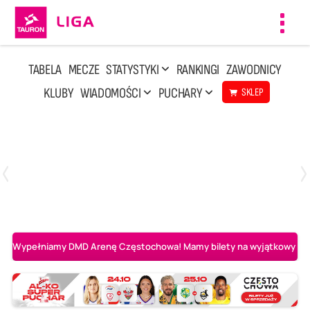
Toggl
navig
TABELA
MECZE
STATYSTYKI
RANKINGI
ZAWODNICY
KLUBY
WIADOMOŚCI
PUCHARY
SKLEP
Środa, 6 Maj, 20:00
1
3
BOGDANKA LUK Lublin
Aluron CMC Warta Zawiercie
Wypełniamy DMD Arenę Częstochowa! Mamy bilety na wyjątkowy mecz 