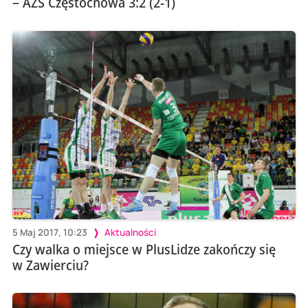
– AZS Częstochowa 3:2 (2-1)
5 Maj 2017, 10:23
Aktualności
Czy walka o miejsce w PlusLidze zakończy się
w Zawierciu?