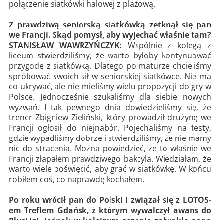
połączenie siatkówki halowej z plażową.
Z prawdziwą seniorską siatkówką zetknął się pan
we Francji. Skąd pomysł, aby wyjechać właśnie tam?
STANISŁAW WAWRZYŃCZYK:
Wspólnie z kolegą z
liceum stwierdziliśmy, że warto byłoby kontynuować
przygodę z siatkówką. Dlatego po maturze chcieliśmy
spróbować swoich sił w seniorskiej siatkówce. Nie ma
co ukrywać, ale nie mieliśmy wielu propozycji do gry w
Polsce. Jednocześnie szukaliśmy dla siebie nowych
wyzwań. I tak pewnego dnia dowiedzieliśmy się, że
trener Zbigniew Zieliński, który prowadził drużynę we
Francji ogłosił do niejnabór. Pojechaliśmy na testy,
gdzie wypadliśmy dobrze i stwierdziliśmy, że nie mamy
nic do stracenia. Można powiedzieć, że to właśnie we
Francji złapałem prawdziwego bakcyla. Wiedziałam, że
warto wiele poświęcić, aby grać w siatkówkę. W końcu
robiłem coś, co naprawdę kochałem.
Po roku wrócił pan do Polski i związał się z LOTOS-
em Treflem Gdańsk, z którym wywalczył awans do