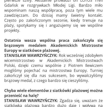
pierwsze szlify. Aktualnie prowadzi on LOTOS Trefl
Gdańsk w rozgrywkach Młodej Ligi. Bardzo miło
wspominam naszą współpracę, poza tym wiele mu
zawdzięczam. Do dzisiaj mamy świetny kontakt.
Często po zakończonym sezonie, kiedy trenuje na
plaży, spotykamy się i angażujemy się we wspólne
projekty.
Ostatnia wasza wspólna praca zakończyła się
brązowym medalem Akademickich Mistrzostw
Europy w siatkówce plażowej.
STANISŁAW WAWRZYŃCZYK:
Rok wcześniej zdobyłem
wicemistrzostwo w Akademickich Mistrzostwach
Polski, dzięki czemu wspólnie z Piotrem Ilewiczem
mogliśmy pojechać na mistrzostwa Europy. Turniej
zakończył się dla nas sukcesem, bo wywalczyliśmy
brązowy medal, z czego bardzo się cieszyliśmy.
Chyba wiele elementów z siatkówki plażowej można
przenieść na halę?
STANISŁAW WAWRZYŃCZYK:
Zgadza się, uważam że
siatkówka plażowa bardzo dużo daje i wpływa na