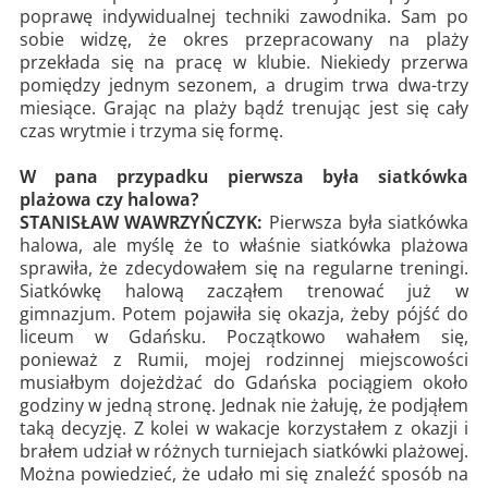
poprawę indywidualnej techniki zawodnika. Sam po
sobie widzę, że okres przepracowany na plaży
przekłada się na pracę w klubie. Niekiedy przerwa
pomiędzy jednym sezonem, a drugim trwa dwa-trzy
miesiące. Grając na plaży bądź trenując jest się cały
czas wrytmie i trzyma się formę.
W pana przypadku pierwsza była siatkówka
plażowa czy halowa?
STANISŁAW WAWRZYŃCZYK:
Pierwsza była siatkówka
halowa, ale myślę że to właśnie siatkówka plażowa
sprawiła, że zdecydowałem się na regularne treningi.
Siatkówkę halową zacząłem trenować już w
gimnazjum. Potem pojawiła się okazja, żeby pójść do
liceum w Gdańsku. Początkowo wahałem się,
ponieważ z Rumii, mojej rodzinnej miejscowości
musiałbym dojeżdżać do Gdańska pociągiem około
godziny w jedną stronę. Jednak nie żałuję, że podjąłem
taką decyzję. Z kolei w wakacje korzystałem z okazji i
brałem udział w różnych turniejach siatkówki plażowej.
Można powiedzieć, że udało mi się znaleźć sposób na