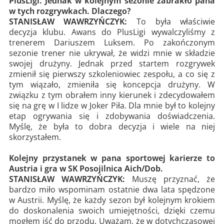
PlusLigi. Jednak w kolejnym sezonie zabrakło pana
w tych rozgrywkach. Dlaczego?
STANISŁAW WAWRZYŃCZYK:
To była właściwie
decyzja klubu. Awans do PlusLigi wywalczyliśmy z
trenerem Dariuszem Luksem. Po zakończonym
sezonie trener nie ukrywał, że widzi mnie w składzie
swojej drużyny. Jednak przed startem rozgrywek
zmienił się pierwszy szkoleniowiec zespołu, a co się z
tym wiązało, zmieniła się koncepcja drużyny. W
związku z tym obrałem inny kierunek i zdecydowałem
się na grę w I lidze w Joker Piła. Dla mnie był to kolejny
etap ogrywania się i zdobywania doświadczenia.
Myślę, że była to dobra decyzja i wiele na niej
skorzystałem.
Kolejny przystanek w pana sportowej karierze to
Austria i gra w SK Posojilnica Aich/Dob.
STANISŁAW WAWRZYŃCZYK:
Muszę przyznać, że
bardzo miło wspominam ostatnie dwa lata spędzone
w Austrii. Myślę, że każdy sezon był kolejnym krokiem
do doskonalenia swoich umiejętności, dzięki czemu
mogłem iść do przodu. Uważam, że w dotychczasowej