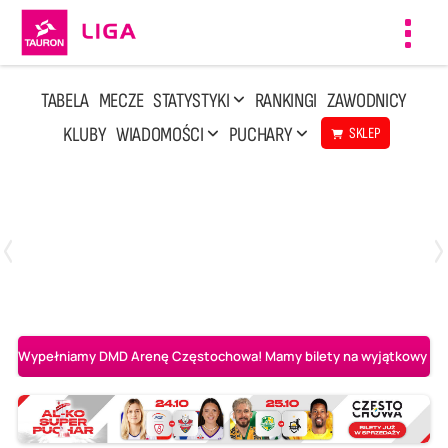
Toggl
navig
TABELA
MECZE
STATYSTYKI
RANKINGI
ZAWODNICY
KLUBY
WIADOMOŚCI
PUCHARY
SKLEP
Niedziela, 10 Maj, 14:45
3
1
Aluron CMC Warta Zawiercie
BOGDANKA LUK Lublin
Wypełniamy DMD Arenę Częstochowa! Mamy bilety na wyjątkowy mecz 