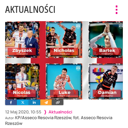
AKTUALNOŚCI
Toggl
navig
Facebook
Twitter
Linkedin
Wyślij
Skopiuj
e-
link
mailem
12 Maj 2020, 10:55
Aktualności
KP/Asseco Resovia Rzeszów, fot. Asseco Resovia
Autor:
Rzeszów