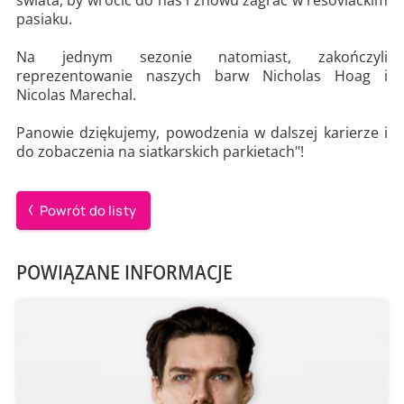
świata, by wrócić do nas i znowu zagrać w resoviackim
pasiaku.
Na jednym sezonie natomiast, zakończyli
reprezentowanie naszych barw Nicholas Hoag i
Nicolas Marechal.
Panowie dziękujemy, powodzenia w dalszej karierze i
do zobaczenia na siatkarskich parkietach"!
Powrót do listy
POWIĄZANE INFORMACJE