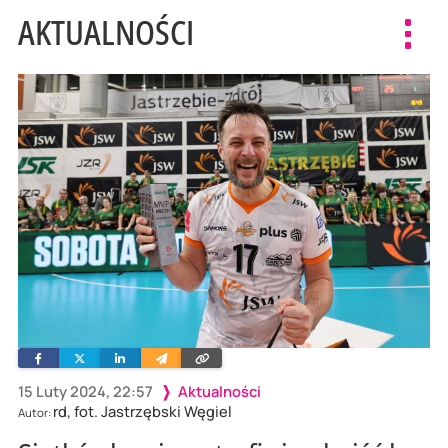
AKTUALNOŚCI
Toggl
navig
Facebook
Twitter
Linkedin
Wyślij
Skopiuj
e-
link
mailem
15 Luty 2024, 22:57
Aktualności
rd, fot. Jastrzębski Węgiel
Autor: