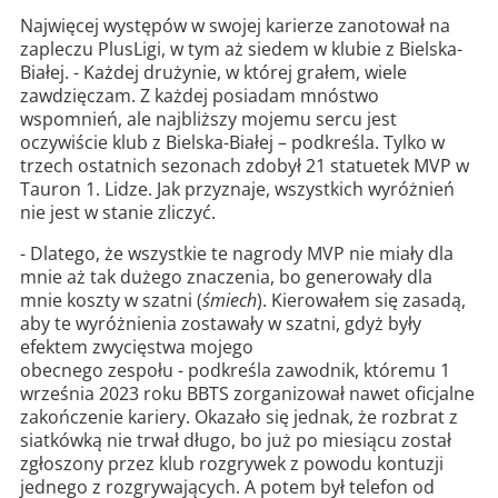
Najwięcej występów w swojej karierze zanotował na
zapleczu PlusLigi, w tym aż siedem w klubie z Bielska-
Białej. - Każdej drużynie, w której grałem, wiele
zawdzięczam. Z każdej posiadam mnóstwo
wspomnień, ale najbliższy mojemu sercu jest
oczywiście klub z Bielska-Białej – podkreśla. Tylko w
trzech ostatnich sezonach zdobył 21 statuetek MVP w
Tauron 1. Lidze. Jak przyznaje, wszystkich wyróżnień
nie jest w stanie zliczyć.
- Dlatego, że wszystkie te nagrody MVP nie miały dla
mnie aż tak dużego znaczenia, bo generowały dla
mnie koszty w szatni (
śmiech
). Kierowałem się zasadą,
aby te wyróżnienia zostawały w szatni, gdyż były
efektem zwycięstwa mojego
obecnego zespołu - podkreśla zawodnik, któremu 1
września 2023 roku BBTS zorganizował nawet oficjalne
zakończenie kariery. Okazało się jednak, że rozbrat z
siatkówką nie trwał długo, bo już po miesiącu został
zgłoszony przez klub rozgrywek z powodu kontuzji
jednego z rozgrywających. A potem był telefon od