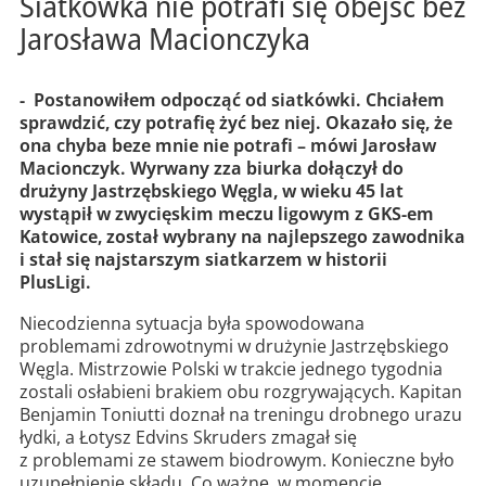
Siatkówka nie potrafi się obejść bez
Jarosława Macionczyka
- Postanowiłem odpocząć od siatkówki. Chciałem
sprawdzić, czy potrafię żyć bez niej. Okazało się, że
ona chyba beze mnie nie potrafi – mówi Jarosław
Macionczyk. Wyrwany zza biurka dołączył do
drużyny Jastrzębskiego Węgla, w wieku 45 lat
wystąpił w zwycięskim meczu ligowym z GKS-em
Katowice, został wybrany na najlepszego zawodnika
i stał się najstarszym siatkarzem w historii
PlusLigi.
Niecodzienna sytuacja była spowodowana
problemami zdrowotnymi w drużynie Jastrzębskiego
Węgla. Mistrzowie Polski w trakcie jednego tygodnia
zostali osłabieni brakiem obu rozgrywających. Kapitan
Benjamin Toniutti doznał na treningu drobnego urazu
łydki, a Łotysz Edvins Skruders zmagał się
z problemami ze stawem biodrowym. Konieczne było
uzupełnienie składu. Co ważne, w momencie