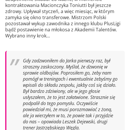
kontraktowania Macionczyka Toniutti był jeszcze
zdrowy. Upływał styczeń, a więc miesiąc, w którym
zamyka się okno transferowe. Mistrzom Polski
pozostawał wykup zawodnika z innego klubu PlusLigi
bądź postawienie na młokosa z Akademii Talentów.
Wybrano inny krok...
Gdy zadzwoniłem do Jarka pierwszy raz, był
straszny zaskoczony. Myślał, że dzwonię w
sprawie oldbojów. Poprosiłem go, żeby nam
pomógł w treningach i ewentualnie żebyśmy go
wpisali do składu zespołu, jakby coś się działo.
Był bardzo zdziwiony, ale w jego głosie
usłyszałem, że to jest załatwione. Strasznie się
podpalił do tego pomysłu. Oczywiście
powiedział mi, że musi porozmawiać z żoną,
ale ja wierzyłem w to, że powie tak i przyjdzie
do nas – opowiada Leszek Dejewski, drugi
trener Jastrzębskiego Węgla.