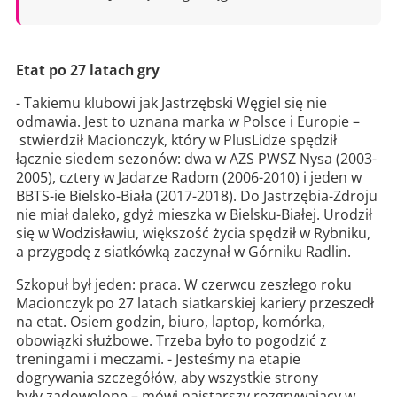
Etat po 27 latach gry
- Takiemu klubowi jak Jastrzębski Węgiel się nie
odmawia. Jest to uznana marka w Polsce i Europie –
stwierdził Macionczyk, który w PlusLidze spędził
łącznie siedem sezonów: dwa w AZS PWSZ Nysa (2003-
2005), cztery w Jadarze Radom (2006-2010) i jeden w
BBTS-ie Bielsko-Biała (2017-2018).
Do Jastrzębia-Zdroju
nie miał daleko, gdyż mieszka w Bielsku-Białej. Urodził
się w Wodzisławiu, większość życia spędził w Rybniku,
a przygodę z siatkówką zaczynał w Górniku Radlin.
Szkopuł był jeden: praca. W czerwcu zeszłego roku
Macionczyk po 27 latach siatkarskiej kariery przeszedł
na etat. Osiem godzin, biuro, laptop, komórka,
obowiązki służbowe. Trzeba było to pogodzić z
treningami i meczami. - Jesteśmy na etapie
dogrywania szczegółów, aby wszystkie strony
były zadowolone – mówi najstarszy rozgrywający w