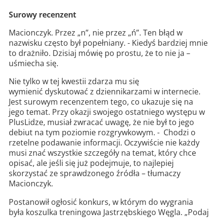
Surowy recenzent
Macionczyk. Przez „n”, nie przez „ń”. Ten błąd w
nazwisku często był popełniany. - Kiedyś bardziej mnie
to drażniło. Dzisiaj mówię po prostu, że to nie ja –
uśmiecha się.
Nie tylko w tej kwestii zdarza mu się
wymienić dyskutować z dziennikarzami w internecie.
Jest surowym recenzentem tego, co ukazuje się na
jego temat. Przy okazji swojego ostatniego występu w
PlusLidze, musiał zwracać uwagę, że nie był to jego
debiut na tym poziomie rozgrywkowym. - Chodzi o
rzetelne podawanie informacji. Oczywiście nie każdy
musi znać wszystkie szczegóły na temat, który chce
opisać, ale jeśli się już podejmuje, to najlepiej
skorzystać ze sprawdzonego źródła – tłumaczy
Macionczyk.
Postanowił ogłosić konkurs, w którym do wygrania
była koszulka treningowa Jastrzębskiego Węgla.
„Podaj