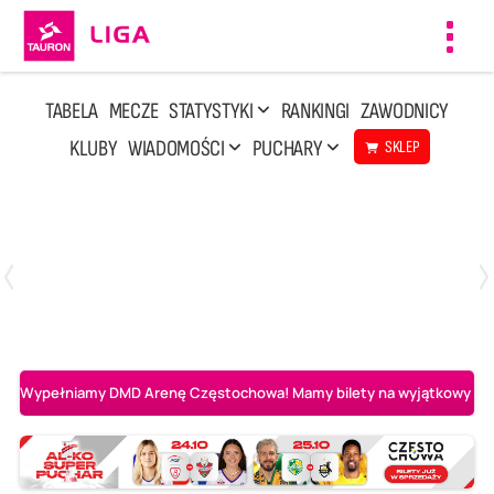
Toggl
navig
TABELA
MECZE
STATYSTYKI
RANKINGI
ZAWODNICY
KLUBY
WIADOMOŚCI
PUCHARY
SKLEP
Środa, 6 Maj, 20:00
1
3
BOGDANKA LUK Lublin
Aluron CMC Warta Zawiercie
Wypełniamy DMD Arenę Częstochowa! Mamy bilety na wyjątkowy mecz 