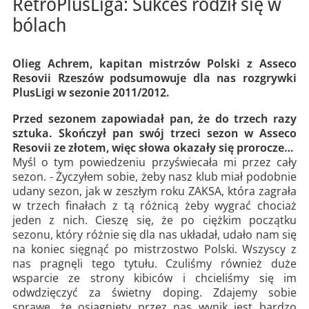
RetroPlusLiga: Sukces rodził się w
bólach
Olieg Achrem, kapitan mistrzów Polski z Asseco
Resovii Rzeszów podsumowuje dla nas rozgrywki
PlusLigi w sezonie 2011/2012.
Przed sezonem zapowiadał pan, że do trzech razy
sztuka. Skończył pan swój trzeci sezon w Asseco
Resovii ze złotem, więc słowa okazały się prorocze…
Myśl o tym powiedzeniu przyświecała mi przez cały
sezon. - Życzyłem sobie, żeby nasz klub miał podobnie
udany sezon, jak w zeszłym roku ZAKSA, która zagrała
w trzech finałach z tą różnicą żeby wygrać chociaż
jeden z nich. Cieszę się, że po ciężkim początku
sezonu, który różnie się dla nas układał, udało nam się
na koniec sięgnąć po mistrzostwo Polski. Wszyscy z
nas pragnęli tego tytułu. Czuliśmy również duże
wsparcie ze strony kibiców i chcieliśmy się im
odwdzięczyć za świetny doping. Zdajemy sobie
sprawę, że osiągnięty przez nas wynik jest bardzo