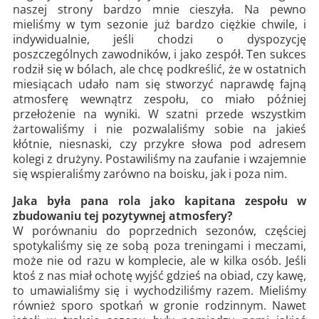
naszej strony bardzo mnie cieszyła. Na pewno
mieliśmy w tym sezonie już bardzo ciężkie chwile, i
indywidualnie, jeśli chodzi o dyspozycję
poszczególnych zawodników, i jako zespół. Ten sukces
rodził się w bólach, ale chcę podkreślić, że w ostatnich
miesiącach udało nam się stworzyć naprawdę fajną
atmosferę wewnątrz zespołu, co miało później
przełożenie na wyniki. W szatni przede wszystkim
żartowaliśmy i nie pozwalaliśmy sobie na jakieś
kłótnie, niesnaski, czy przykre słowa pod adresem
kolegi z drużyny. Postawiliśmy na zaufanie i wzajemnie
się wspieraliśmy zarówno na boisku, jak i poza nim.
Jaka była pana rola jako kapitana zespołu w
zbudowaniu tej pozytywnej atmosfery?
W porównaniu do poprzednich sezonów, częściej
spotykaliśmy się ze sobą poza treningami i meczami,
może nie od razu w komplecie, ale w kilka osób. Jeśli
ktoś z nas miał ochotę wyjść gdzieś na obiad, czy kawę,
to umawialiśmy się i wychodziliśmy razem. Mieliśmy
również sporo spotkań w gronie rodzinnym. Nawet