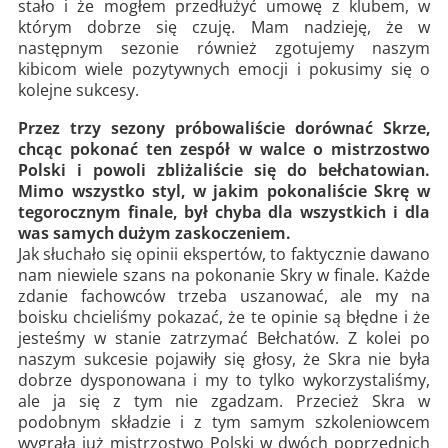
stało i że mogłem przedłużyć umowę z klubem, w
którym dobrze się czuję. Mam nadzieję, że w
następnym sezonie również zgotujemy naszym
kibicom wiele pozytywnych emocji i pokusimy się o
kolejne sukcesy.
Przez trzy sezony próbowaliście dorównać Skrze,
chcąc pokonać ten zespół w walce o mistrzostwo
Polski i powoli zbliżaliście się do bełchatowian.
Mimo wszystko styl, w jakim pokonaliście Skrę w
tegorocznym finale, był chyba dla wszystkich i dla
was samych dużym zaskoczeniem.
Jak słuchało się opinii ekspertów, to faktycznie dawano
nam niewiele szans na pokonanie Skry w finale. Każde
zdanie fachowców trzeba uszanować, ale my na
boisku chcieliśmy pokazać, że te opinie są błędne i że
jesteśmy w stanie zatrzymać Bełchatów. Z kolei po
naszym sukcesie pojawiły się głosy, że Skra nie była
dobrze dysponowana i my to tylko wykorzystaliśmy,
ale ja się z tym nie zgadzam. Przecież Skra w
podobnym składzie i z tym samym szkoleniowcem
wygrała już mistrzostwo Polski w dwóch poprzednich