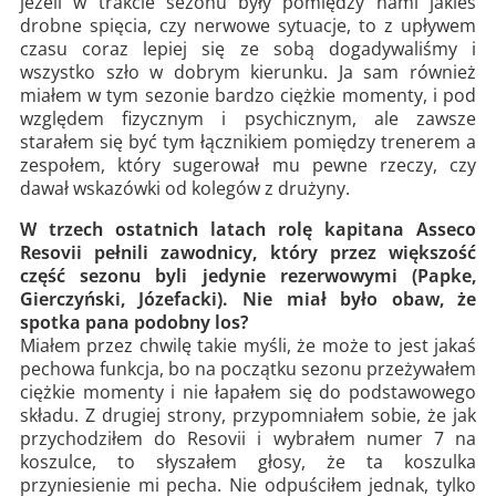
jeżeli w trakcie sezonu były pomiędzy nami jakieś
drobne spięcia, czy nerwowe sytuacje, to z upływem
czasu coraz lepiej się ze sobą dogadywaliśmy i
wszystko szło w dobrym kierunku. Ja sam również
miałem w tym sezonie bardzo ciężkie momenty, i pod
względem fizycznym i psychicznym, ale zawsze
starałem się być tym łącznikiem pomiędzy trenerem a
zespołem, który sugerował mu pewne rzeczy, czy
dawał wskazówki od kolegów z drużyny.
W trzech ostatnich latach rolę kapitana Asseco
Resovii pełnili zawodnicy, który przez większość
część sezonu byli jedynie rezerwowymi (Papke,
Gierczyński, Józefacki). Nie miał było obaw, że
spotka pana podobny los?
Miałem przez chwilę takie myśli, że może to jest jakaś
pechowa funkcja, bo na początku sezonu przeżywałem
ciężkie momenty i nie łapałem się do podstawowego
składu. Z drugiej strony, przypomniałem sobie, że jak
przychodziłem do Resovii i wybrałem numer 7 na
koszulce, to słyszałem głosy, że ta koszulka
przyniesienie mi pecha. Nie odpuściłem jednak, tylko