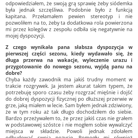
odpowiedziałem, że swoją grą sprawię żeby siódemka
była jednak szczęśliwa. Podobnie było z funkcją
kapitana. Przełamałem pewien stereotyp i nie
pozwoliłem na to, żeby ta dodatkowa rola powierzona
mi przez kolegów z zespołu odbiła się negatywnie na
mojej dyspozycji.
Z czego wynikała pana słabsza dyspozycja w
pierwszej części sezonu, kiedy wydawało się, że
długa przerwa na wakacje, wyleczenie urazu i
przygotowanie do nowego sezonu, wyjdą panu na
dobre?
Chyba każdy zawodnik ma jakiś trudny moment w
trakcie rozgrywek. Ja jestem akurat takim typem, że
potrzebuję sporo czasu żeby rozgrzać mięśnie i dojść
do dobrej dyspozycji fizycznej po dłuższej przerwie w
grze, jaką miałem w lecie. Sam byłem jednak zdziwiony,
że w tym roku aż tak długo dochodziłem do siebie.
Bardzo przeżywałem to, że przez jakiś czas nie grałem
w podstawowej szóstce i nie mogłem sobie wywalczyć
miejsca w składzie. Powoli jednak zdołałem
odbudować swoją pozycję. Pomogły mi również