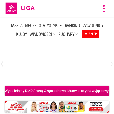
Toggl
navig
TABELA
MECZE
STATYSTYKI
RANKINGI
ZAWODNICY
KLUBY
WIADOMOŚCI
PUCHARY
SKLEP
Niedziela, 3 Maj, 14:45
2
3
PGE Projekt Warszawa
Asseco Resovia Rzeszów
Wypełniamy DMD Arenę Częstochowa! Mamy bilety na wyjątkowy mecz 