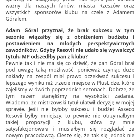
ważny dla naszych fanów, miasta Rzeszów oraz
wszystkich sponsorów klubu na czele z Adamem
Góralem.
Adam Góral przyznał, że brak sukcesu w tym
sezonie wiązałby się z obniżeniem budżetu i
postawieniem na młodych perspektywicznych
zawodników. Gdyby Resovii nie udało się wywalczyć
tytułu MP odszedłby pan z klubu?
Pewnie tak i nie ma się co dziwić, że pan Góral brał
pod uwagę taką możliwość, ponieważ czyniąc duże
nakłady na zespół miał prawo oczekiwać sukcesu i
lepszego wyniku niż trzecie miejsce w PlusLidze, które
zajęliśmy w dwóch poprzednich sezonach. Dobrze, że
tym razem stanęliśmy na wysokości zadania.
Wiadomo, że mistrzowski tytuł ułatwił decyzję w mojej
sprawie. Jeśli nie byłoby sukcesu i budżet Asseco
Resovii byłby mniejszy, to pewnie nie otrzymałbym
takiej propozycji z klubu, która by mnie
satysfakcjonowała i musiałbym się rozglądać za
nowym pracodawcą. Cieszę się, że tak się jednak nie