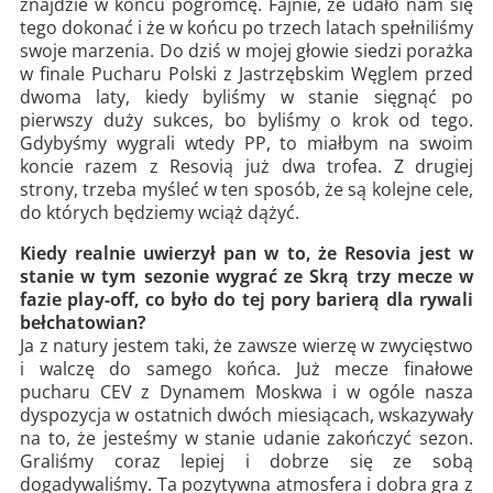
znajdzie w końcu pogromcę. Fajnie, że udało nam się
tego dokonać i że w końcu po trzech latach spełniliśmy
swoje marzenia. Do dziś w mojej głowie siedzi porażka
w finale Pucharu Polski z Jastrzębskim Węglem przed
dwoma laty, kiedy byliśmy w stanie sięgnąć po
pierwszy duży sukces, bo byliśmy o krok od tego.
Gdybyśmy wygrali wtedy PP, to miałbym na swoim
koncie razem z Resovią już dwa trofea. Z drugiej
strony, trzeba myśleć w ten sposób, że są kolejne cele,
do których będziemy wciąż dążyć.
Kiedy realnie uwierzył pan w to, że Resovia jest w
stanie w tym sezonie wygrać ze Skrą trzy mecze w
fazie play-off, co było do tej pory barierą dla rywali
bełchatowian?
Ja z natury jestem taki, że zawsze wierzę w zwycięstwo
i walczę do samego końca. Już mecze finałowe
pucharu CEV z Dynamem Moskwa i w ogóle nasza
dyspozycja w ostatnich dwóch miesiącach, wskazywały
na to, że jesteśmy w stanie udanie zakończyć sezon.
Graliśmy coraz lepiej i dobrze się ze sobą
dogadywaliśmy. Ta pozytywna atmosfera i dobra gra z