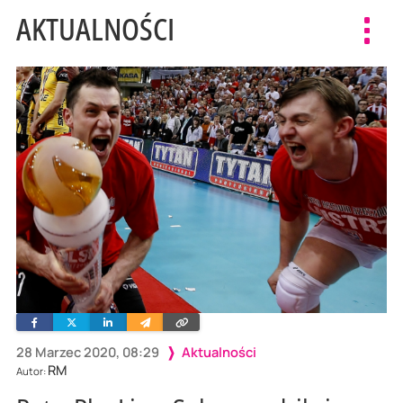
AKTUALNOŚCI
Toggl
navig
Facebook
Twitter
Linkedin
Wyślij
Skopiuj
e-
link
mailem
28 Marzec 2020, 08:29
Aktualności
RM
Autor: