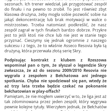
sezonach. Ich trener wiedział, jak przygotować zespół
do finału i na pewno to zrobił. To jest również zbyt
klasowa drużyna, żeby mogła sobie pozwolić sobie na
jakąś dekoncentrację lub brak motywacji w walce o
mistrzostwo. Trzeba natomiast podkreślić, że nasz
zespół zagrał w tych finałach bardzo dobrze. Przykre
jest to jeśli ktoś nie chce lub nie jest w stanie tego
przyznać. Cieszymy się jednak ogromnie z naszego
sukcesu i z tego, że to właśnie Asseco Resovia była tą
drużyną, która przerwała złotą serię Skry.
Podpisując kontrakt z klubem z Rzeszowa
wspominał pan o tym, że słyszał o legendzie Skry
zwłaszcza, że aż do sezonu 2009/2010 Resovia nie
wygrała z zespołem z Bełchatowa ani jednego
spotkania. Chyba nie spodziewał się pan, wtedy że
aż trzy lata trzeba będzie czekać na pokonanie
bełchatowian w play-offach?
Pamiętam, że nie mogłem uwierzyć w to, że liga jest aż
tak zdominowana przez jeden zespół, który wygrywa
pewnie kolejne tytuły. Wierzyłem jednak, że Bełchatów