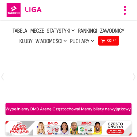
Toggl
navig
TABELA
MECZE
STATYSTYKI
RANKINGI
ZAWODNICY
KLUBY
WIADOMOŚCI
PUCHARY
SKLEP
Niedziela, 10 Maj, 14:45
3
1
Aluron CMC Warta Zawiercie
BOGDANKA LUK Lublin
Wypełniamy DMD Arenę Częstochowa! Mamy bilety na wyjątkowy mecz 