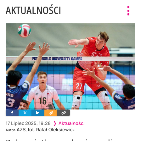
AKTUALNOŚCI
Toggl
navig
Facebook
Twitter
Linkedin
Wyślij
Skopiuj
e-
link
mailem
17 Lipiec 2025, 19:28
Aktualności
AZS, fot. Rafał Oleksiewicz
Autor: