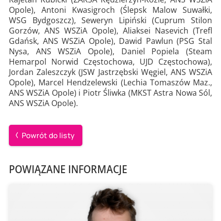
Opole), Antoni Kwasigroch (Ślepsk Malow Suwałki,
WSG Bydgoszcz), Seweryn Lipiński (Cuprum Stilon
Gorzów, ANS WSZiA Opole), Aliaksei Nasevich (Trefl
Gdańsk, ANS WSZiA Opole), Dawid Pawlun (PSG Stal
Nysa, ANS WSZiA Opole), Daniel Popiela (Steam
Hemarpol Norwid Częstochowa, UJD Częstochowa),
Jordan Zaleszczyk (JSW Jastrzębski Węgiel, ANS WSZiA
Opole), Marcel Hendzelewski (Lechia Tomaszów Maz.,
ANS WSZiA Opole) i Piotr Śliwka (MKST Astra Nowa Sól,
ANS WSZiA Opole).
Powrót do listy
POWIĄZANE INFORMACJE