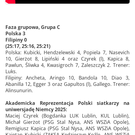
Faza grupowa, Grupa C
Polska 3
Filipiny 0
(25:17, 25:16, 25:21)
Polska: Kubicki, Hendzelewski 4, Popiela 7, Nasevich
10, Gierżot 8, Lipiński 4 oraz Czyrek (l), Kapica 8,
Pawlun, Śliwka 4, Kwasigroch 7, Zaleszczyk 2. Trener:
Luks.
Filipiny: Ancheta, Aringo 10, Bandola 10, Diao 3,
Abanilla 12, Egger 3 oraz Gapultos (l), Gallego. Trener:
Alinsunurin.
Akademicka Reprezentacja Polski siatkarzy na
uniwersjadę Niemcy 2025:
Maciej Czyrek (Bogdanka LUK Lublin, KUL Lublin),
Michał Gierżot (PSG Stal Nysa, ANS WSZiA Opole),
Remigiusz Kapica (PSG Stal Nysa, ANS WSZiA Opole),
Kajetan Kubicki (ZAKSA Kędzierzyn-Koźle, ANS WSZiA