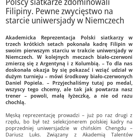
Polscy siatkarze zdominowali
Filipiny. Pewne zwycięstwo na
starcie uniwersjady w Niemczech
Akademicka Reprezentacja Polski siatkarzy w
trzech krótkich setach pokonała kadrę Filipin w
swoim pierwszym starciu w trakcie uniwersjady w
Niemczech. W kolejnych meczach biało-czerwoni
zmierzą się z Argentyną i z Kolumbią. – To dla nas
doskonała okazja by się pokazać i wziąć udział w
dużym turnieju – mówi środkowy biało-czerwonych
Daniel Popiela. – Przyjechaliśmy tutaj po medal,
wszyscy tego chcemy, ale tak jak powtarza nasz
trener – powoli, małą łyżeczką, a nie od razu
chochlą.
Męską reprezentację prowadzi – już po raz drugi z
rzędu, bo był też selekcjonerem polskiej kadry na
poprzedniej uniwersjadzie w chińskim Chengdu –
Dariusz Luks. Związany z Akademią Talentów