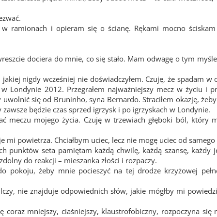
dezwać.
 ramionach i opieram się o ścianę. Rękami mocno ściskam 
, wreszcie dociera do mnie, co się stało. Mam odwagę o tym myśle
, jakiej nigdy wcześniej nie doświadczyłem. Czuję, że spadam w 
ch w Londynie 2012. Przegrałem najważniejszy mecz w życiu i p
 uwolnić się od Bruninho, syna Bernardo. Straciłem okazję, żeby
 zawsze będzie czas sprzed igrzysk i po igrzyskach w Londynie.
ać meczu mojego życia. Czuję w trzewiach głęboki ból, który 
kuje mi powietrza. Chciałbym uciec, lecz nie mogę uciec od samego 
tnich punktów seta pamiętam każdą chwilę, każdą szansę, każdy 
dolny do reakcji – mieszanka złości i rozpaczy.
o pokoju, żeby mnie pocieszyć na tej drodze krzyżowej pełne
ilczy, nie znajduje odpowiednich słów, jakie mógłby mi powiedz
 coraz mniejszy, ciaśniejszy, klaustrofobiczny, rozpoczyna się n