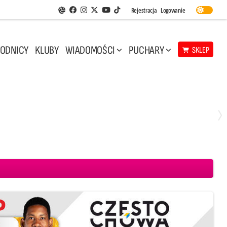
Facebook
Instagram
Twitter
Youtube
Rejestracja
Logowanie
Aplikacja Siatkarskie Ligi
TikTok
ODNICY
KLUBY
WIADOMOŚCI
PUCHARY
SKLEP
Środa, 29 Kwi, 17:30
3
1
eco Resovia Rzeszów
BOGDANKA LUK Lublin
Aluron CMC Warta Zawiercie