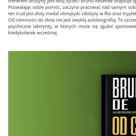
trenerem drużyny jest twój ojciec? Bruno Rezende znajduje s
Pozwalając sobie pomóc, zaczyna pracować nad samym sobą
ten trud jest złoty medal olimpijski zdobyty w Rio oraz try
Od ciemności do złota nie jest zwykłą autobiografią. To szcz
psychiczne labirynty, w których może się zgubić sportowiec
kiedykolwiek wcześniej.