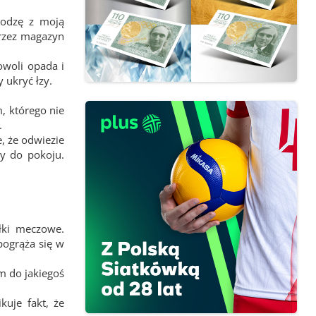
hodzę z moją
przez magazyn
owoli opada i
 ukryć łzy.
m, którego nie
.
, że odwiezie
y do pokoju.
łki meczowe.
pogrąża się w
m do jakiegoś
kuje fakt, że