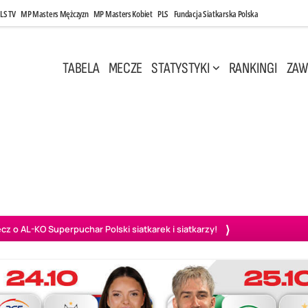
LS TV
MP Masters Mężczyzn
MP Masters Kobiet
PLS
Fundacja Siatkarska Polska
TABELA
MECZE
STATYSTYKI
RANKINGI
ZAW
i, 14:45
Poniedziałek, 27 Kwi, 20:00
3
0
3
2
wiercie
BOGDANKA LUK Lublin
PGE Projekt Warszawa
Ass
o AL-KO Superpuchar Polski siatkarek i siatkarzy!