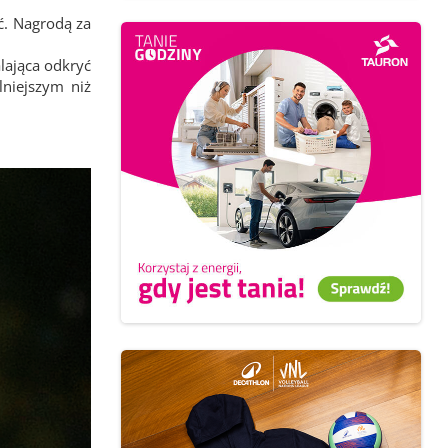
ć. Nagrodą za
alająca odkryć
lniejszym niż