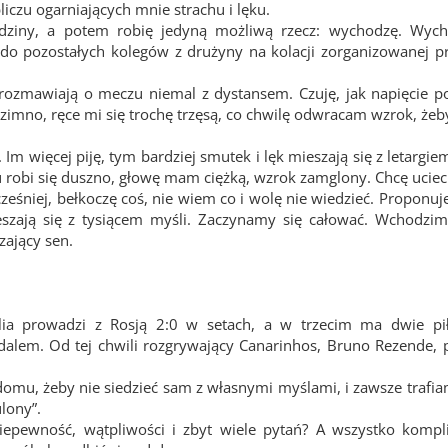
liczu ogarniających mnie strachu i lęku.
dziny, a potem robię jedyną możliwą rzecz: wychodzę. Wyc
do pozostałych kolegów z drużyny na kolacji zorganizowanej 
, rozmawiają o meczu niemal z dystansem. Czuję, jak napięcie p
 zimno, ręce mi się trochę trzęsą, co chwilę odwracam wzrok, żeby
 Im więcej piję, tym bardziej smutek i lęk mieszają się z letargie
 robi się duszno, głowę mam ciężką, wzrok zamglony. Chcę uciec
śniej, bełkoczę coś, nie wiem co i wolę nie wiedzieć. Proponuje
zają się z tysiącem myśli. Zaczynamy się całować. Wchodzim
zający sen.
ylia prowadzi z Rosją 2:0 w setach, a w trzecim ma dwie pi
alem. Od tej chwili rozgrywający Canarinhos, Bruno Rezende, 
omu, żeby nie siedzieć sam z własnymi myślami, i zawsze trafia
ulony”.
iepewność, wątpliwości i zbyt wiele pytań? A wszystko kompli