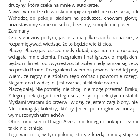
drużyny, która czeka na mnie w autokarze.
Nawet w drodze do wioski olimpijskiej nikt nie ma siły się o
Wchodzę do pokoju, siadam na poduszce, chowam głowę w
pozostawiony samemu sobie, bezsilny, kompletnie pusty.
Załamany.
Cztery godziny po tym, jak ostatnia piłka spadła na parkiet
rozpamiętywać, wiedząc, że to będzie wielki cios.
Płaczę. Płaczę jak jeszcze nigdy dotąd, ogarnia mnie rozpacz
wciągała mnie ziemia. Przegrałem finał igrzysk olimpijski
będąc milimetr od zwycięstwa. Straciłem jedyną szansę, żeby
po prostu Bruno. Przegrałem i wiem na pewno, że od tej pory
Wiem, że nigdy nie zdołam tego cofnąć i powtórnie rozegr
Sięgam dna i widzę to. Jest czarno, piekielnie czarno.
Płaczę dalej. Nie potrafię, nie chcę i nie mogę przestać. Bra
Z tego przeklętego trzeciego seta, z tych przeklętych osta
Myślami wracam do przerw i widzę, że jestem zagubiony, niez
Nie pomagają koledzy, którzy jeden po drugim wchodzą d
wymuszonych uśmiechów.
Obok mnie siedzi Thiago Alves, mój kolega z pokoju. Też m
takie nie istnieją.
Tego wieczoru, w tym pokoju, który z każdą minutą staje się