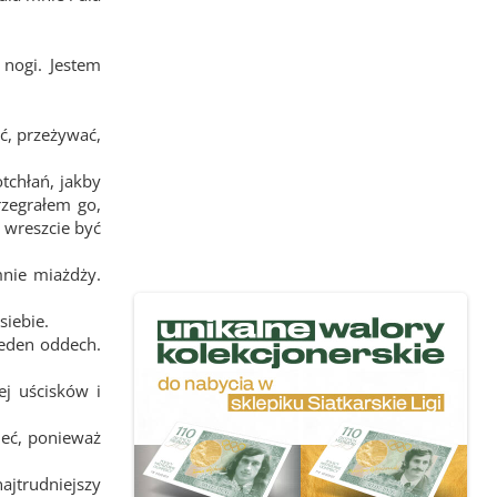
nogi. Jestem
ć, przeżywać,
otchłań, jakby
rzegrałem go,
 wreszcie być
mnie miażdży.
siebie.
jeden oddech.
j uścisków i
ieć, ponieważ
ajtrudniejszy