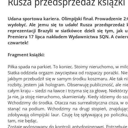
Rusza przedsprzedaż książki
Udana sportowa kariera. Olimpijski finał. Prowadzenie 2:0
wydobyć. Ale jemu się to udało! Rusza przedsprzedaż 
reprezentacji Brazylii w siatkówce dzieli się tym, ja
Premiera 17 lipca nakładem Wydawnictwa SQN. A ćwierćfin
czwartek!
Fragment książki:
Piłka spada na parkiet. To koniec. Stoimy nieruchomo, w milc
Siatka oddziela orgazm zwycięstwa od rozpaczy porażki. Nie p
jakbym przebudził się w samym środku koszmaru. Ale tak nie
rozbity, jestem jak hologram. Obserwuję publiczność, ale nie
całym kraju – siedzi na ławce i trzyma się za głowę. Niektórzy
Ja nie, ja stoję nieruchomo, skamieniały. Kiedy idziemy do sz
Wchodzimy do środka. Otacza nas surrealistyczna cisza, w o
stanąć na podium. Wchodzimy na drugi stopień, znajdujący
zdobywają olimpijski laur. Czuję łzę spływającą po policzku
tam, nie będąc.
Zostaję wylosowany do kontroli antydopingowej. Potrzebuję c