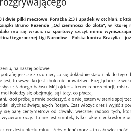
 rozgrywającego
 i dwie piłki meczowe. Porażka 2:3 i upadek w otchłań, z któr
książki Bruno Rezende „Od ciemności do złota”, w której 
k udało mu się wrócić na sportowy szczyt mimo wyniszczają
ał tegorocznej Ligi Narodów – Polska kontra Brazylia – już 
zeniu, na naszej połowie.
otrafię jeszcze zrozumieć, co się dokładnie stało i jak do tego d
 jest, to wszystko jest cholernie prawdziwe. Rozglądam się wok
 słyszę żadnego hałasu. Mój ojciec – trener reprezentacji, mistr
 moi koledzy się obejmują, są i tacy, co płaczą.
atni, ktoś próbuje mnie pocieszyć, ale nie jestem w stanie spojrz
ddali słychać świętujących Rosjan. Czas włożyć dres i wyjść z p
 się parę centymetrów od chwały, wiecznej radości tych, któ
, wycieram oczy. To nie jest smutek, tylko takie nieokreślone uc
zterdziestu pięciu minut, żeby oddać mocz – to cała wieczność, d