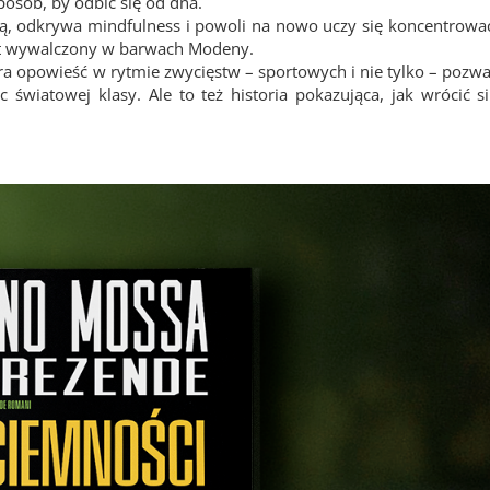
posób, by odbić się od dna.
, odkrywa mindfulness i powoli na nowo uczy się koncentrowa
plet wywalczony w barwach Modeny.
era opowieść w rytmie zwycięstw – sportowych i nie tylko – pozw
 światowej klasy. Ale to też historia pokazująca, jak wrócić si