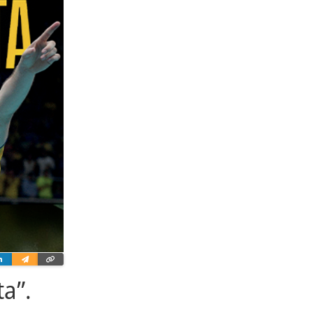
ter
Linkedin
Wyślij
Skopiuj
e-
link
mailem
a”.