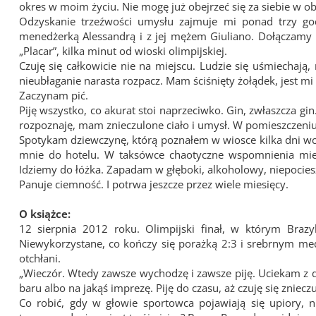
okres w moim życiu. Nie mogę już obejrzeć się za siebie w ob
Odzyskanie trzeźwości umysłu zajmuje mi ponad trzy go
menedżerką Alessandrą i z jej mężem Giuliano. Dołączamy 
„Placar”, kilka minut od wioski olimpijskiej.
Czuję się całkowicie nie na miejscu. Ludzie się uśmiechają
nieubłaganie narasta rozpacz. Mam ściśnięty żołądek, jest mi
Zaczynam pić.
Piję wszystko, co akurat stoi naprzeciwko. Gin, zwłaszcza gin.
rozpoznaję, mam znieczulone ciało i umysł. W pomieszczeniu
Spotykam dziewczynę, którą poznałem w wiosce kilka dni wcze
mnie do hotelu. W taksówce chaotyczne wspomnienia mies
Idziemy do łóżka. Zapadam w głęboki, alkoholowy, niepocies
Panuje ciemność. I potrwa jeszcze przez wiele miesięcy.
O książce:
12 sierpnia 2012 roku. Olimpijski finał, w którym Braz
Niewykorzystane, co kończy się porażką 2:3 i srebrnym med
otchłani.
„Wieczór. Wtedy zawsze wychodzę i zawsze piję. Uciekam z d
baru albo na jakąś imprezę. Piję do czasu, aż czuję się zniecz
Co robić, gdy w głowie sportowca pojawiają się upiory, n