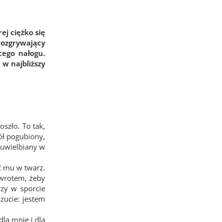
ej ciężko się
rozgrywający
cego nałogu.
w najbliższy
oszło. To tak,
ół pogubiony,
z uwielbiany w
eć mu w twarz.
owrotem, żeby
rzy w sporcie
zucie: jestem
la mnie i dla