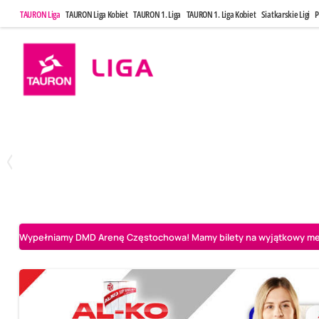
TAURON Liga
TAURON Liga Kobiet
TAURON 1. Liga
TAURON 1. Liga Kobiet
Siatkarskie Ligi
P
Poniedziałek, 20 Kwi, 17:30
Sobota, 25 Kw
2
3
Indykpol AZS Olsztyn
PGE GiEK SKRA Bełchatów
Aluron CMC Warta Za
Wypełniamy DMD Arenę Częstochowa! Mamy bilety na wyjątkowy mecz 