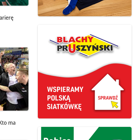
arierę
 Kto ma
o