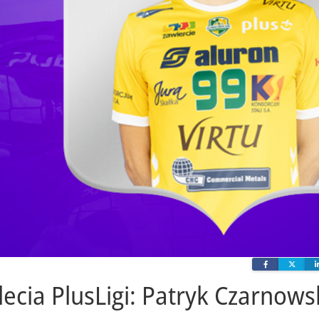
Facebook
Twit
ecia PlusLigi: Patryk Czarnows