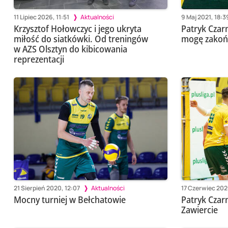
11 Lipiec 2026, 11:51
Aktualności
9 Maj 2021, 18:3
Krzysztof Hołowczyc i jego ukryta
Patryk Czar
miłość do siatkówki. Od treningów
mogę zakońc
w AZS Olsztyn do kibicowania
reprezentacji
21 Sierpień 2020, 12:07
Aktualności
17 Czerwiec 202
Mocny turniej w Bełchatowie
Patryk Czar
Zawiercie