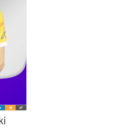
ter
Linkedin
Wyślij
Skopiuj
e-
link
mailem
ki