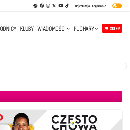
Facebook
Instagram
Twitter
Youtube
Rejestracja
Logowanie
Aplikacja Siatkarskie Ligi
TikTok
ODNICY
KLUBY
WIADOMOŚCI
PUCHARY
SKLEP
Środa, 29 Kwi, 17:30
3
1
eco Resovia Rzeszów
BOGDANKA LUK Lublin
Aluron CMC Warta Zawiercie