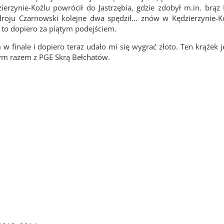
zynie-Koźlu powrócił do Jastrzębia, gdzie zdobył m.in. brąz 
droju Czarnowski kolejne dwa spędził… znów w Kędzierzynie-K
 to dopiero za piątym podejściem.
w finale i dopiero teraz udało mi się wygrać złoto. Ten krążek 
tym razem z PGE Skrą Bełchatów.