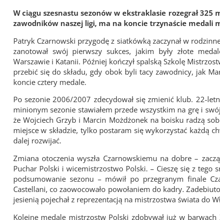
W ciągu szesnastu sezonów w ekstraklasie rozegrał 325 
zawodników naszej ligi, ma na koncie trzynaście medali mi
Patryk Czarnowski przygodę z siatkówką zaczynał w rodzinne
zanotował swój pierwszy sukces, jakim były złote medal
Warszawie i Katanii. Później kończył spalską Szkolę Mistrzo
przebić się do składu, gdy obok byli tacy zawodnicy, jak M
koncie cztery medale.
Po sezonie 2006/2007 zdecydował się zmienić klub. 22-let
minionym sezonie stawiałem przede wszystkim na grę i swó
że Wojciech Grzyb i Marcin Możdżonek na boisku radzą sobi
miejsce w składzie, tylko postaram się wykorzystać każdą c
dalej rozwijać.
Zmiana otoczenia wyszła Czarnowskiemu na dobre – zaczął 
Puchar Polski i wicemistrzostwo Polski. – Cieszę się z tego
podsumowanie sezonu – mówił po przegranym finale Czarn
Castellani, co zaowocowało powołaniem do kadry. Zadebiuto
jesienią pojechał z reprezentacją na mistrzostwa świata do W
Kolejne medale mistrzostw Polski zdobywał już w barwach Z