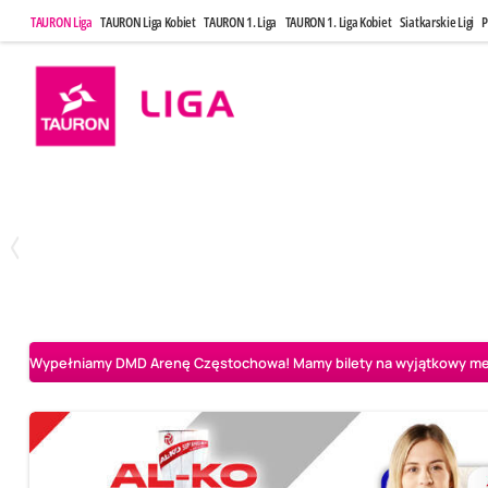
TAURON Liga
TAURON Liga Kobiet
TAURON 1. Liga
TAURON 1. Liga Kobiet
Siatkarskie Ligi
P
Poniedziałek, 20 Kwi, 17:30
Sobota, 25 Kw
2
3
Indykpol AZS Olsztyn
PGE GiEK SKRA Bełchatów
Aluron CMC Warta Za
Wypełniamy DMD Arenę Częstochowa! Mamy bilety na wyjątkowy mecz 