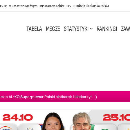
LS TV
MP Masters Mężczyzn
MP Masters Kobiet
PLS
Fundacja Siatkarska Polska
TABELA
MECZE
STATYSTYKI
RANKINGI
ZAW
i, 14:45
Poniedziałek, 27 Kwi, 20:00
3
0
3
2
wiercie
BOGDANKA LUK Lublin
PGE Projekt Warszawa
Ass
o AL-KO Superpuchar Polski siatkarek i siatkarzy!