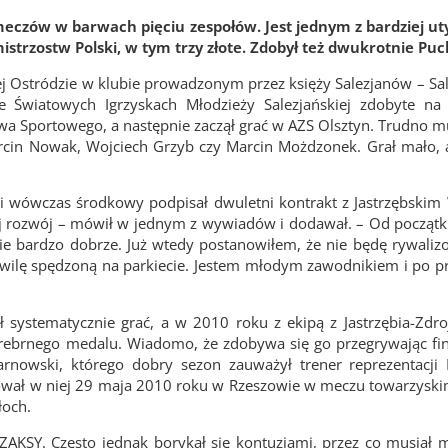
meczów w barwach pięciu zespołów. Jest jednym z bardziej u
strzostw Polski, w tym trzy złote. Zdobył też dwukrotnie Puch
j Ostródzie w klubie prowadzonym przez księży Salezjanów – Sal
e Światowych Igrzyskach Młodzieży Salezjańskiej zdobyte na 
stwa Sportowego, a następnie zaczął grać w AZS Olsztyn. Trudno m
arcin Nowak, Wojciech Grzyb czy Marcin Możdzonek. Grał mało, a
ni wówczas środkowy podpisał dwuletni kontrakt z Jastrzębski
j rozwój – mówił w jednym z wywiadów i dodawał. – Od początk
e bardzo dobrze. Już wtedy postanowiłem, że nie będę rywaliz
hwilę spędzoną na parkiecie. Jestem młodym zawodnikiem i po pr
systematycznie grać, a w 2010 roku z ekipą z Jastrzębia-Zdro
 srebrnego medalu. Wiadomo, że zdobywa się go przegrywając finał
owski, którego dobry sezon zauważył trener reprezentacji P
wał w niej 29 maja 2010 roku w Rzeszowie w meczu towarzyskim
łoch.
AKSY. Często jednak borykał się kontuzjami, przez co musiał m