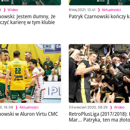
9
Wideo
8 Maj 2021, 12:41
Aktualności
nowski: Jestem dumny, że
Patryk Czarnowski kończy k
zyć karierę w tym klubie
0, 16:08
Aktualności
3 Kwiecień 2020, 08:29
Wideo
nowski w Aluron Virtu CMC
RetroPlusLiga (2017/2018):
Mar... Patryka, ten ma złot