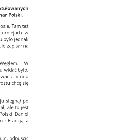
tytułowanych
ar Polski.
osie. Tam też
turniejach w
u było jednak
le zapisał na
m Węglem. – W
u widać było,
ować z nimi o
ostu chcę się
ju sięgnął po
, ale to jest
olski Daniel
 z Francją, a
.in. odpuścić