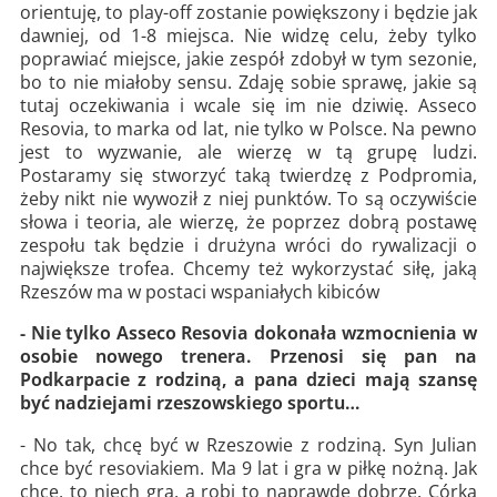
orientuję, to play-off zostanie powiększony i będzie jak
dawniej, od 1-8 miejsca. Nie widzę celu, żeby tylko
poprawiać miejsce, jakie zespół zdobył w tym sezonie,
bo to nie miałoby sensu. Zdaję sobie sprawę, jakie są
tutaj oczekiwania i wcale się im nie dziwię. Asseco
Resovia, to marka od lat, nie tylko w Polsce. Na pewno
jest to wyzwanie, ale wierzę w tą grupę ludzi.
Postaramy się stworzyć taką twierdzę z Podpromia,
żeby nikt nie wywoził z niej punktów. To są oczywiście
słowa i teoria, ale wierzę, że poprzez dobrą postawę
zespołu tak będzie i drużyna wróci do rywalizacji o
największe trofea. Chcemy też wykorzystać siłę, jaką
Rzeszów ma w postaci wspaniałych kibiców
- Nie tylko Asseco Resovia dokonała wzmocnienia w
osobie nowego trenera. Przenosi się pan na
Podkarpacie z rodziną, a pana dzieci mają szansę
być nadziejami rzeszowskiego sportu…
- No tak, chcę być w Rzeszowie z rodziną. Syn Julian
chce być resoviakiem. Ma 9 lat i gra w piłkę nożną. Jak
chce, to niech gra, a robi to naprawdę dobrze. Córka