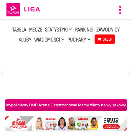
Toggl
navig
TABELA
MECZE
STATYSTYKI
RANKINGI
ZAWODNICY
KLUBY
WIADOMOŚCI
PUCHARY
SKLEP
Poniedziałek, 20 Kwi, 17:30
2
3
Indykpol AZS Olsztyn
PGE GiEK SKRA Bełchatów
Wypełniamy DMD Arenę Częstochowa! Mamy bilety na wyjątkowy mecz 