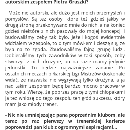
autorskim zespołem Piotra Gruszki?
- Może nie autorski, ale dużo jest moich przemyśleń i
pomysłów. Są też osoby, które też gdzieś jakby w
drugą stronę przekonywano mnie do nich, a na koniec
gdzieś niektóre z nich pasowały do mojej koncepcji i
budowaliśmy żeby tak było. Jeżeli kogoś ewidentnie
widziałem w zespole, to o tym mówiłem i cieszę się, że
była na to zgoda. Zbudowaliśmy fajną grupę ludzi.
Dobieraliśmy tych zawodników w taki sposób, żeby
stworzyć z nich drużynę, bo na razie mamy jedynie
jednostki. To będzie najważniejsze zadanie. Po
ostatnich meczach piłkarskiej Ligi Mistrzów doskonale
widać, że nazwiska nie wygrywają tylko drużyna, a ja
nad takim zespołem będę bardzo mocno pracował w
tym roku. Wierzę, że poprzez pracę z tymi chłopakami
ja też wniosę do tego zespołu ten głód sukcesu, który
mam jako młody trener.
- Nic nie umniejszając pana poprzednim klubom, ale
teraz po raz pierwszy w trenerskiej karierze
poprowadzi pan klub z ogromnymi aspiracjami…