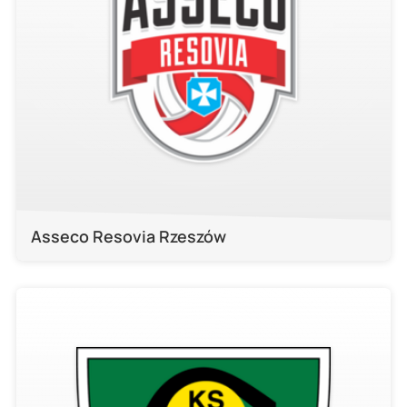
Asseco Resovia Rzeszów