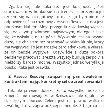
- Zgadza się, ale taka też jest kolejność. Jeżeli
startowałem w konkursie na trenera reprezentacji i
czułem się na nią gotowy, to dlaczego bym nie miał
odpowiedzieć na rozmowy z Asseco Resovią, która jest
potężnym klubem. Moja przygoda z siatkówką wiązała
się też z tym poziomem najwyższym, dlatego cieszę
się, że wskakuję na tą półkę. Wyzwanie jest na pewno
duże, ale chciałem też pracować w takim klubie, który
ma wygrywać. To jest troszkę zerojedynkowe, a wierzę,
że on będzie wygrywał. Oczywiście z dużą pokorą
będziemy pracować; zresztą wszyscy budują zespoły, a
niektórzy bardzo mocne. Wszystko jednak weryfikuje
boisko i taka jest prawda.
- Z Asseco Resovią związał się pan dwuletnim
kontraktem mając konkretny cel do zrealizowania?
- Tak, ale ja wiem dobrze, że to wszystko może się
zmienić, nie mówię, że w Rzeszowie, ale ogólnie w
dzisiejszym sporcie. Celem jest na pewno walka o
czwórkę, która zagra później o medale, Z tego co się