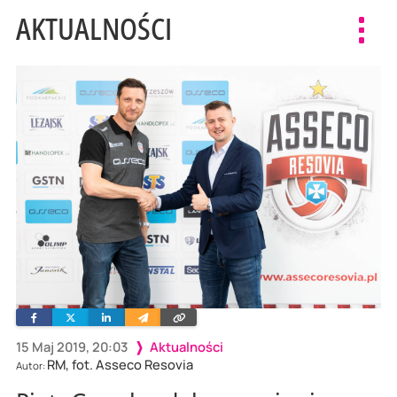
AKTUALNOŚCI
Toggl
navig
Facebook
Twitter
Linkedin
Wyślij
Skopiuj
e-
link
mailem
15 Maj 2019, 20:03
Aktualności
RM, fot. Asseco Resovia
Autor: