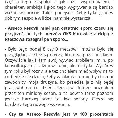
częścią tego zespołu, a jak już wspomniałem -
charakter, ambicja i głód tego wygrywania są bardzo
ważne w sporcie. Takie podejście, żeby tylko grać w
dobrym zespole w lidze, nam nie wystarcza.
- Asseco Resovii miał pan ostatnio sporo czasu się
przyjrzeć, bo tych meczów GKS Katowice z ekipą z
Rzeszowa rozegrał pan sporo…
- Było tego bodaj 8 czy 9 meczów i można było się
przyglądać, ale też są rzeczy, które są poza boiskiem.
Oczywiście jakiś tam swój wywiad zrobiłem, m.in. po
konsultacjach z ludźmi w klubie, ale nie tylko. Wybór w
tym roku był różny, ale też chciałem mieć wpływ na to
co będzie się działo, żeby w jakimś stopniu byli to moi
zawodnicy, moja drużyna, bo przecież ja z nią będę
pracował na co dzień. Rzeszów dobrze poznałem
przez ten miniony sezon, a na pewno teraz poznam
jeszcze bardziej przez te dwa sezony. Cieszę się
bardzo z tego nowego wyzwania.
- Czy ta Asseco Resovia jest w 100 procentach