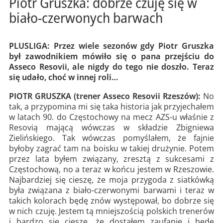
Piotr Gruszka: dobrze czuję się w
biało-czerwonych barwach
PLUSLIGA: Przez wiele sezonów gdy Piotr Gruszka
był zawodnikiem mówiło się o pana przejściu do
Asseco Resovii, ale nigdy do tego nie doszło. Teraz
się udało, choć w innej roli…
PIOTR GRUSZKA (trener Asseco Resovii Rzeszów):
No
tak, a przypomina mi się taka historia jak przyjechałem
w latach 90. do Częstochowy na mecz AZS-u właśnie z
Resovią mającą wówczas w składzie Zbigniewa
Zielińskiego. Tak wówczas pomyślałem, że fajnie
byłoby zagrać tam na boisku w takiej drużynie. Potem
przez lata byłem związany, zresztą z sukcesami z
Częstochową, no a teraz w końcu jestem w Rzeszowie.
Najbardziej się cieszę, że moja przygoda z siatkówką
była związana z biało-czerwonymi barwami i teraz w
takich kolorach będę znów występował, bo dobrze się
w nich czuję. Jestem tą mniejszością polskich trenerów
i bardzo się cieszę, że dostałem zaufanie i będę