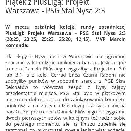
Piątek z PlusLigą: Projekt
Warszawa - PSG Stal Nysa 2:3
W meczu ostatniej kolejki rundy zasadniczej
PlusLigi: Projekt Warszawa – PSG Stal Nysa 2:3
(20:25, 20:25, 25:23, 25:20, 12:15). MVP Marcin
Komenda.
Dla ekipy z Nysy mecz w Warszawie ma ogromne
znacznie w kontekście uniknięcia barażu. Jeśli zespół
trenera Daniela Plińskiego wygrałby z Projektem 3-0
lub 3-1, a z kolei Cerrad Enea Czarni Radom nie
zdobyliby punktów w sobotnim starciu z PGE Skrą
Bełchatów to wówczas zespół z Nysy zająby
przedostatnie miejsce. PSG Stal była w piątkowym
meczu na dobrej drodze do zainkasowania kompletu
punktów, a co za tym idzie dużej szansy uniknięcia
barażu. Zespół trenera Daniela Plińskiego po wygraniu
dwóch pierwszych setów w kolejnym też radził sobie
do pewnego momentu, ale na finiszu zupełnie się
zatrzymał, co wykorzystali rywale łapiąc wiatr w żagle.