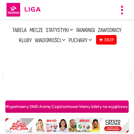
Toggl
navig
TABELA
MECZE
STATYSTYKI
RANKINGI
ZAWODNICY
KLUBY
WIADOMOŚCI
PUCHARY
SKLEP
Niedziela, 3 Maj, 14:45
2
3
PGE Projekt Warszawa
Asseco Resovia Rzeszów
Wypełniamy DMD Arenę Częstochowa! Mamy bilety na wyjątkowy mecz 