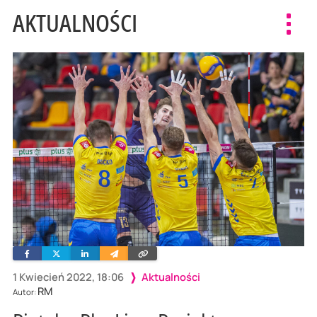
AKTUALNOŚCI
Toggl
navig
Facebook
Twitter
Linkedin
Wyślij
Skopiuj
e-
link
mailem
1 Kwiecień 2022, 18:06
Aktualności
RM
Autor: