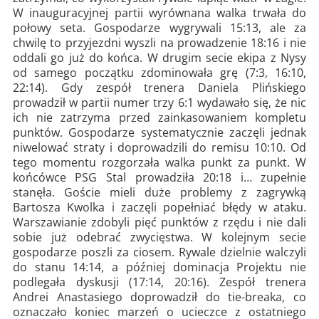
W inauguracyjnej partii wyrównana walka trwała do
połowy seta. Gospodarze wygrywali 15:13, ale za
chwilę to przyjezdni wyszli na prowadzenie 18:16 i nie
oddali go już do końca. W drugim secie ekipa z Nysy
od samego początku zdominowała grę (7:3, 16:10,
22:14). Gdy zespół trenera Daniela Plińskiego
prowadził w partii numer trzy 6:1 wydawało się, że nic
ich nie zatrzyma przed zainkasowaniem kompletu
punktów. Gospodarze systematycznie zaczęli jednak
niwelować straty i doprowadzili do remisu 10:10. Od
tego momentu rozgorzała walka punkt za punkt. W
końcówce PSG Stal prowadziła 20:18 i… zupełnie
stanęła. Goście mieli duże problemy z zagrywką
Bartosza Kwolka i zaczęli popełniać błędy w ataku.
Warszawianie zdobyli pięć punktów z rzędu i nie dali
sobie już odebrać zwycięstwa. W kolejnym secie
gospodarze poszli za ciosem. Rywale dzielnie walczyli
do stanu 14:14, a później dominacja Projektu nie
podlegała dyskusji (17:14, 20:16). Zespół trenera
Andrei Anastasiego doprowadził do tie-breaka, co
oznaczało koniec marzeń o ucieczce z ostatniego