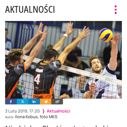
AKTUALNOŚCI
Toggl
navig
Facebook
Twitter
Linkedin
Wyślij
Skopiuj
e-
link
mailem
3 Luty 2019, 17:20
Aktualności
Ilona Kobus, foto MKS
Autor: