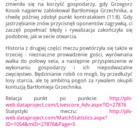
zmieniła się na korzyść gospodarzy, gdy Grzegorz
Kosok najpierw zablokował Bartłomieja Grzechnika, a
chwilę później zdobył punkt kontratakiem (11:8). Gdy
jastrzębianie znów przycisnęli oponentów zagrywką, ci
zaczęli popełniać błędy i rywalizacja zakończyła się
podobnie, jak w secie otwarcia.
Historia z drugiej części meczu powtórzyła się także w
trzeciej - nieznaczne prowadzenie gości, wyrównana
walka do połowy seta, a następnie przyspieszenie w
wykonaniu gospodarzy i ich niepodważalne
zwycięstwo. Będzinianie robili co mogli, by przedłużyć
losy starcia, ale tę ambitną pogoń za rywalem okupili
kontuzją Bartłomieja Grzechnika.
Relacja punkt po punkcie:
http://pls-
web.dataproject.com/Livescore_Adv.aspx?ID=27876
Statystyki meczu:
http://pls-
web.dataproject.com/MatchStatistics.aspx?
ID=1054&mID=27876&Page=S