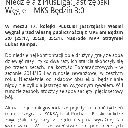
Niedziela z PlusLigą: Jastrzębski
Węgiel - MKS Będzin 3:0
W meczu 17. kolejki PLusLigi Jastrzębski Węgiel
wygrał przed własną publicznością z MKS-em Będzin
3:0 (25:17, 25:20, 25:21). Nagrodę MVP otrzymał
Lukas Kampa.
Do niedzielnej konfrontacji obie drużyny grały ze sobą
dziewięć razy i tylko dwa razy ich starcia skończyły się
po trzech setach, na korzyść Pomarańczowych - w
sezonie 2014/15 i w rundzie rewanżowej w zeszłym
roku. Niezależnie od składów obu ekip, będzinianie
nigdy nie byli dla jastrzębian wygodnym rywalem. W I
rundzie zespoły stoczyły ze sobą zacięty, pięciosetowy
bój.
Aktualnie jednak gospodarze pojedynku, choć tydzień
temu przegrali z ZAKSĄ finał Pucharu Polski, w lidze
zwyciężali trzy razy z rzędu i są na wyraźnej fali
wznoszącej. W przeciwieństwie do podopiecznych