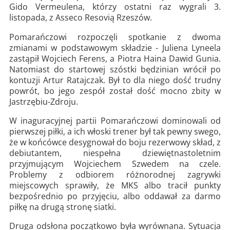
Gido Vermeulena, którzy ostatni raz wygrali 3.
listopada, z Asseco Resovią Rzeszów.
Pomarańczowi rozpoczęli spotkanie z dwoma
zmianami w podstawowym składzie - Juliena Lyneela
zastąpił Wojciech Ferens, a Piotra Haina Dawid Gunia.
Natomiast do startowej szóstki będzinian wrócił po
kontuzji Artur Ratajczak. Był to dla niego dość trudny
powrót, bo jego zespół został dość mocno zbity w
Jastrzębiu-Zdroju.
W inaguracyjnej partii Pomarańczowi dominowali od
pierwszej piłki, a ich włoski trener był tak pewny swego,
że w końcówce desygnował do boju rezerwowy skład, z
debiutantem, niespełna dziewiętnastoletnim
przyjmującym Wojciechem Szwedem na czele.
Problemy z odbiorem różnorodnej zagrywki
miejscowych sprawiły, że MKS albo tracił punkty
bezpośrednio po przyjęciu, albo oddawał za darmo
piłkę na drugą stronę siatki.
Druga odsłona początkowo była wyrównana. Sytuacja