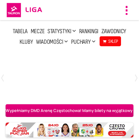
Toggl
navig
TABELA
MECZE
STATYSTYKI
RANKINGI
ZAWODNICY
KLUBY
WIADOMOŚCI
PUCHARY
SKLEP
Niedziela, 3 Maj, 14:45
2
3
PGE Projekt Warszawa
Asseco Resovia Rzeszów
Wypełniamy DMD Arenę Częstochowa! Mamy bilety na wyjątkowy mecz 