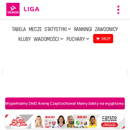
Toggl
navig
TABELA
MECZE
STATYSTYKI
RANKINGI
ZAWODNICY
KLUBY
WIADOMOŚCI
PUCHARY
SKLEP
Poniedziałek, 20 Kwi, 17:30
2
3
Indykpol AZS Olsztyn
PGE GiEK SKRA Bełchatów
Wypełniamy DMD Arenę Częstochowa! Mamy bilety na wyjątkowy mecz 