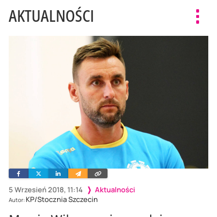
AKTUALNOŚCI
Toggl
navig
Facebook
Twitter
Linkedin
Wyślij
Skopiuj
e-
link
mailem
5 Wrzesień 2018, 11:14
Aktualności
KP/Stocznia Szczecin
Autor: