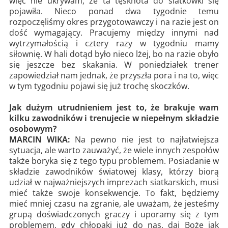
więc nie ukrywam, że ta tęsknota do siatkówki się
pojawiła. Nieco ponad dwa tygodnie temu
rozpoczęliśmy okres przygotowawczy i na razie jest on
dość wymagający. Pracujemy między innymi nad
wytrzymałością i cztery razy w tygodniu mamy
siłownię. W hali dotąd było nieco lżej, bo na razie obyło
się jeszcze bez skakania. W poniedziałek trener
zapowiedział nam jednak, że przyszła pora i na to, więc
w tym tygodniu pojawi się już trochę skoczków.
Jak dużym utrudnieniem jest to, że brakuje wam
kilku zawodników i trenujecie w niepełnym składzie
osobowym?
MARCIN WIKA:
Na pewno nie jest to najłatwiejsza
sytuacja, ale warto zauważyć, że wiele innych zespołów
także boryka się z tego typu problemem. Posiadanie w
składzie zawodników światowej klasy, którzy biorą
udział w najważniejszych imprezach siatkarskich, musi
mieć także swoje konsekwencje. To fakt, będziemy
mieć mniej czasu na zgranie, ale uważam, że jesteśmy
grupą doświadczonych graczy i uporamy się z tym
problemem, gdy chłopaki już do nas, daj Boże jak