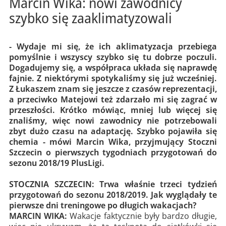
Marcin Wika: nowi zawodnicy
szybko się zaaklimatyzowali
- Wydaje mi się, że ich aklimatyzacja przebiega
pomyślnie i wszyscy szybko się tu dobrze poczuli.
Dogadujemy się, a współpraca układa się naprawdę
fajnie. Z niektórymi spotykaliśmy się już wcześniej.
Z Łukaszem znam się jeszcze z czasów reprezentacji,
a przeciwko Matejowi też zdarzało mi się zagrać w
przeszłości. Krótko mówiąc, mniej lub więcej się
znaliśmy, więc nowi zawodnicy nie potrzebowali
zbyt dużo czasu na adaptację. Szybko pojawiła się
chemia - mówi Marcin Wika, przyjmujący Stoczni
Szczecin o pierwszych tygodniach przygotowań do
sezonu 2018/19 PlusLigi.
STOCZNIA SZCZECIN: Trwa właśnie trzeci tydzień
przygotowań do sezonu 2018/2019. Jak wyglądały te
pierwsze dni treningowe po długich wakacjach?
MARCIN WIKA:
Wakacje faktycznie były bardzo długie,