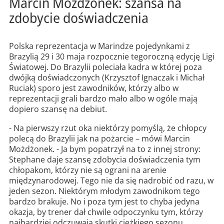
Marcin Możdżonek: szansa na
zdobycie doświadczenia
Polska reprezentacja w Marindze pojedynkami z
Brazylią 29 i 30 maja rozpocznie tegoroczną edycję Ligi
Światowej. Do Brazylii poleciała kadra w której poza
dwójką doświadczonych (Krzysztof Ignaczak i Michał
Ruciak) sporo jest zawodników, którzy albo w
reprezentacji grali bardzo mało albo w ogóle mają
dopiero szansę na debiut.
- Na pierwszy rzut oka niektórzy pomyślą, że chłopcy
polecą do Brazylii jak na pożarcie – mówi Marcin
Możdżonek. - Ja bym popatrzył na to z innej strony:
Stephane daje szansę zdobycia doświadczenia tym
chłopakom, którzy nie są ograni na arenie
międzynarodowej. Tego nie da się nadrobić od razu, w
jeden sezon. Niektórym młodym zawodnikom tego
bardzo brakuje. No i poza tym jest to chyba jedyna
okazja, by trener dał chwile odpoczynku tym, którzy
najbardziej odczuwają skutki ciężkiego sezonu