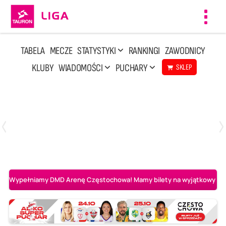
Toggl
navig
TABELA
MECZE
STATYSTYKI
RANKINGI
ZAWODNICY
KLUBY
WIADOMOŚCI
PUCHARY
SKLEP
Niedziela, 3 Maj, 14:45
2
3
PGE Projekt Warszawa
Asseco Resovia Rzeszów
Wypełniamy DMD Arenę Częstochowa! Mamy bilety na wyjątkowy mecz 