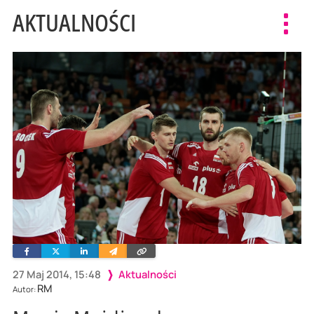
AKTUALNOŚCI
Toggl
navig
Facebook
Twitter
Linkedin
Wyślij
Skopiuj
e-
link
mailem
27 Maj 2014, 15:48
Aktualności
RM
Autor: