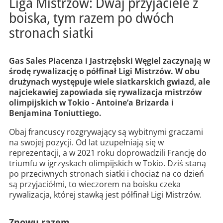
Liga Mistrzów: Dwaj przyjaciele z
boiska, tym razem po dwóch
stronach siatki
Gas Sales Piacenza i Jastrzębski Węgiel zaczynają w
środę rywalizację o półfinał Ligi Mistrzów. W obu
drużynach występuje wiele siatkarskich gwiazd, ale
najciekawiej zapowiada się rywalizacja mistrzów
olimpijskich w Tokio - Antoine’a Brizarda i
Benjamina Toniuttiego.
Obaj francuscy rozgrywający są wybitnymi graczami
na swojej pozycji. Od lat uzupełniają się w
reprezentacji, a w 2021 roku doprowadzili Francję do
triumfu w igrzyskach olimpijskich w Tokio. Dziś staną
po przeciwnych stronach siatki i chociaż na co dzień
są przyjaciółmi, to wieczorem na boisku czeka
rywalizacja, której stawką jest półfinał Ligi Mistrzów.
Znowu razem