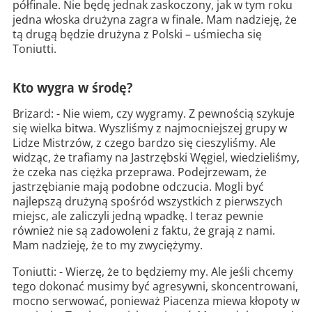
półfinale. Nie będę jednak zaskoczony, jak w tym roku
jedna włoska drużyna zagra w finale. Mam nadzieję, że
tą drugą będzie drużyna z Polski – uśmiecha się
Toniutti.
Kto wygra w środę?
Brizard: - Nie wiem, czy wygramy. Z pewnością szykuje
się wielka bitwa. Wyszliśmy z najmocniejszej grupy w
Lidze Mistrzów, z czego bardzo się cieszyliśmy. Ale
widząc, że trafiamy na Jastrzębski Węgiel, wiedzieliśmy,
że czeka nas ciężka przeprawa. Podejrzewam, że
jastrzębianie mają podobne odczucia. Mogli być
najlepszą drużyną spośród wszystkich z pierwszych
miejsc, ale zaliczyli jedną wpadkę. I teraz pewnie
również nie są zadowoleni z faktu, że grają z nami.
Mam nadzieję, że to my zwyciężymy.
Toniutti: - Wierzę, że to będziemy my. Ale jeśli chcemy
tego dokonać musimy być agresywni, skoncentrowani,
mocno serwować, ponieważ Piacenza miewa kłopoty w