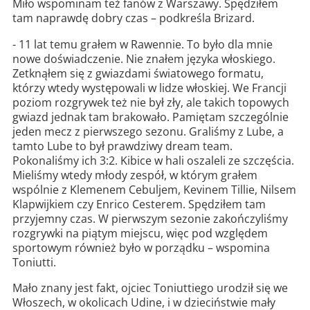
Miło wspominam też fanów z Warszawy. Spędziłem
tam naprawdę dobry czas – podkreśla Brizard.
- 11 lat temu grałem w Rawennie. To było dla mnie
nowe doświadczenie. Nie znałem języka włoskiego.
Zetknąłem się z gwiazdami światowego formatu,
którzy wtedy występowali w lidze włoskiej. We Francji
poziom rozgrywek też nie był zły, ale takich topowych
gwiazd jednak tam brakowało. Pamiętam szczególnie
jeden mecz z pierwszego sezonu. Graliśmy z Lube, a
tamto Lube to był prawdziwy dream team.
Pokonaliśmy ich 3:2. Kibice w hali oszaleli ze szczęścia.
Mieliśmy wtedy młody zespół, w którym grałem
wspólnie z Klemenem Cebuljem, Kevinem Tillie, Nilsem
Klapwijkiem czy Enrico Cesterem. Spędziłem tam
przyjemny czas. W pierwszym sezonie zakończyliśmy
rozgrywki na piątym miejscu, więc pod względem
sportowym również było w porządku – wspomina
Toniutti.
Mało znany jest fakt, ojciec Toniuttiego urodził się we
Włoszech, w okolicach Udine, i w dzieciństwie mały