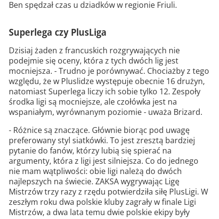
Ben spędzał czas u dziadków w regionie Friuli.
Superlega czy PlusLiga
Dzisiaj żaden z francuskich rozgrywających nie
podejmie się oceny, która z tych dwóch lig jest
mocniejsza.
- Trudno je porównywać. Chociażby z tego
względu, że w Pluslidze występuje obecnie 16 drużyn,
natomiast Superlega liczy ich sobie tylko 12. Zespoły
środka ligi są mocniejsze, ale czołówka jest na
wspaniałym, wyrównanym poziomie - uważa Brizard.
- Różnice są znaczące. Głównie biorąc pod uwagę
preferowany styl siatkówki. To jest zresztą bardziej
pytanie do fanów, którzy lubią się spierać na
argumenty, która z ligi jest silniejsza. Co do jednego
nie mam wątpliwości: obie ligi należą do dwóch
najlepszych na świecie. ZAKSA wygrywając Ligę
Mistrzów trzy razy z rzędu potwierdziła siłę PlusLigi. W
zeszłym roku dwa polskie kluby zagrały w finale Ligi
Mistrzów, a dwa lata temu dwie polskie ekipy były