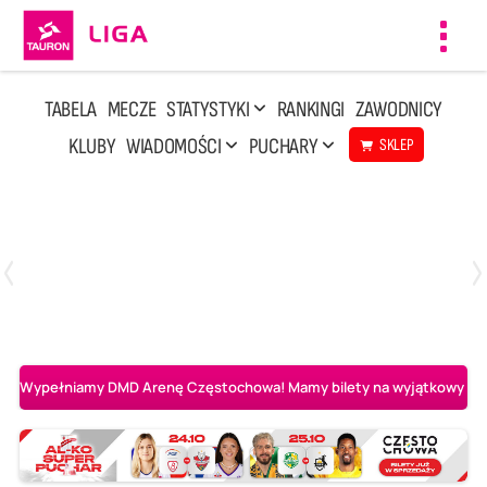
Toggl
navig
TABELA
MECZE
STATYSTYKI
RANKINGI
ZAWODNICY
KLUBY
WIADOMOŚCI
PUCHARY
SKLEP
Poniedziałek, 20 Kwi, 17:30
2
3
Indykpol AZS Olsztyn
PGE GiEK SKRA Bełchatów
Wypełniamy DMD Arenę Częstochowa! Mamy bilety na wyjątkowy mecz 