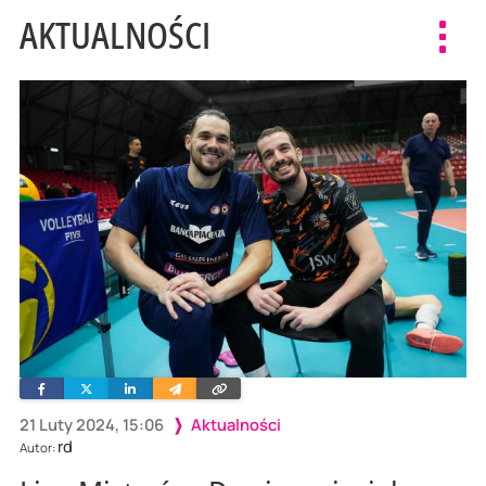
AKTUALNOŚCI
Toggl
navig
Facebook
Twitter
Linkedin
Wyślij
Skopiuj
e-
link
mailem
21 Luty 2024, 15:06
Aktualności
rd
Autor: