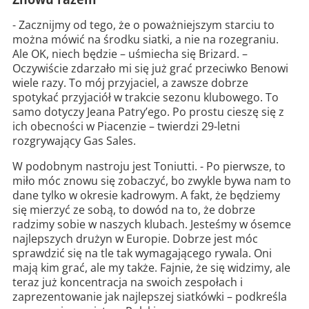
- Zacznijmy od tego, że o poważniejszym starciu to
można mówić na środku siatki, a nie na rozegraniu.
Ale OK, niech będzie – uśmiecha się Brizard. –
Oczywiście zdarzało mi się już grać przeciwko Benowi
wiele razy. To mój przyjaciel, a zawsze dobrze
spotykać przyjaciół w trakcie sezonu klubowego. To
samo dotyczy Jeana Patry’ego. Po prostu cieszę się z
ich obecności w Piacenzie – twierdzi 29-letni
rozgrywający Gas Sales.
W podobnym nastroju jest Toniutti. - Po pierwsze, to
miło móc znowu się zobaczyć, bo zwykle bywa nam to
dane tylko w okresie kadrowym. A fakt, że będziemy
się mierzyć ze sobą, to dowód na to, że dobrze
radzimy sobie w naszych klubach. Jesteśmy w ósemce
najlepszych drużyn w Europie. Dobrze jest móc
sprawdzić się na tle tak wymagającego rywala. Oni
mają kim grać, ale my także. Fajnie, że się widzimy, ale
teraz już koncentracja na swoich zespołach i
zaprezentowanie jak najlepszej siatkówki – podkreśla