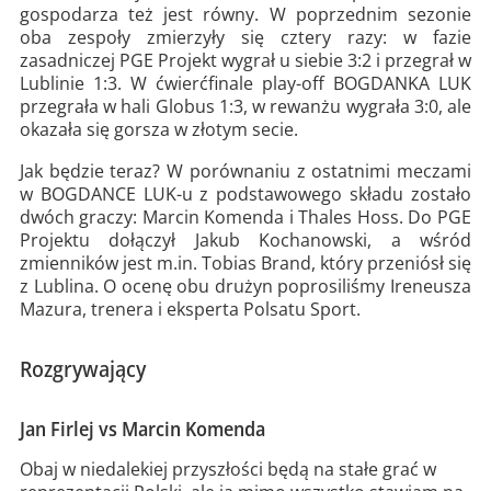
gospodarza też jest równy. W poprzednim sezonie
oba zespoły zmierzyły się cztery razy: w fazie
zasadniczej PGE Projekt wygrał u siebie 3:2 i przegrał w
Lublinie 1:3. W ćwierćfinale play-off BOGDANKA LUK
przegrała w hali Globus 1:3, w rewanżu wygrała 3:0, ale
okazała się gorsza w złotym secie.
Jak będzie teraz? W porównaniu z ostatnimi meczami
w BOGDANCE LUK-u z podstawowego składu zostało
dwóch graczy: Marcin Komenda i Thales Hoss. Do PGE
Projektu dołączył Jakub Kochanowski, a wśród
zmienników jest m.in. Tobias Brand, który przeniósł się
z Lublina. O ocenę obu drużyn poprosiliśmy Ireneusza
Mazura, trenera i eksperta Polsatu Sport.
Rozgrywający
Jan Firlej vs Marcin Komenda
Obaj w niedalekiej przyszłości będą na stałe grać w