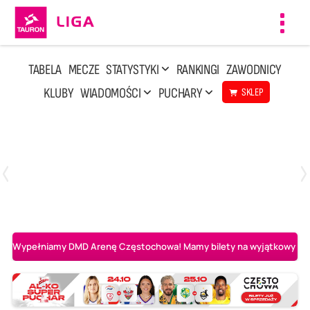
Toggl
navig
TABELA
MECZE
STATYSTYKI
RANKINGI
ZAWODNICY
KLUBY
WIADOMOŚCI
PUCHARY
SKLEP
Poniedziałek, 20 Kwi, 17:30
2
3
Indykpol AZS Olsztyn
PGE GiEK SKRA Bełchatów
Wypełniamy DMD Arenę Częstochowa! Mamy bilety na wyjątkowy mecz 