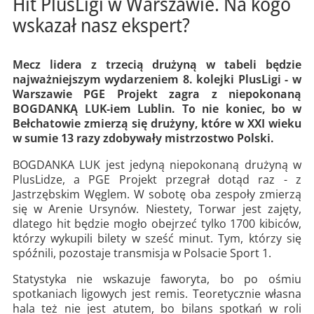
Hit PlusLigi w Warszawie. Na kogo
wskazał nasz ekspert?
Mecz lidera z trzecią drużyną w tabeli będzie
najważniejszym wydarzeniem 8. kolejki PlusLigi - w
Warszawie PGE Projekt zagra z niepokonaną
BOGDANKĄ LUK-iem Lublin. To nie koniec, bo w
Bełchatowie zmierzą się drużyny, które w XXI wieku
w sumie 13 razy zdobywały mistrzostwo Polski.
BOGDANKA LUK jest jedyną niepokonaną drużyną w
PlusLidze, a PGE Projekt przegrał dotąd raz - z
Jastrzębskim Węglem. W sobotę oba zespoły zmierzą
się w Arenie Ursynów. Niestety, Torwar jest zajęty,
dlatego hit będzie mogło obejrzeć tylko 1700 kibiców,
którzy wykupili bilety w sześć minut. Tym, którzy się
spóźnili, pozostaje transmisja w Polsacie Sport 1.
Statystyka nie wskazuje faworyta, bo po ośmiu
spotkaniach ligowych jest remis. Teoretycznie własna
hala też nie jest atutem, bo bilans spotkań w roli