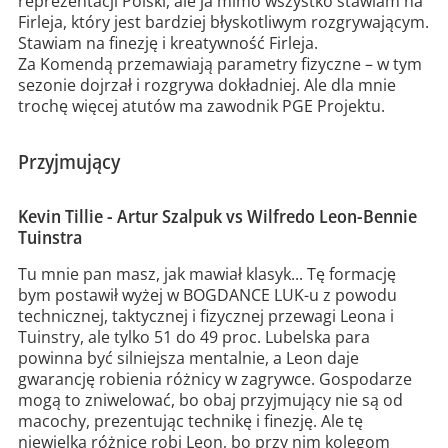
reprezentacji Polski, ale ja mimo wszystko stawiam na
Firleja, który jest bardziej błyskotliwym rozgrywającym.
Stawiam na finezję i kreatywność Firleja.
Za Komendą przemawiają parametry fizyczne – w tym
sezonie dojrzał i rozgrywa dokładniej. Ale dla mnie
trochę więcej atutów ma zawodnik PGE Projektu.
Przyjmujący
Kevin Tillie - Artur Szalpuk vs Wilfredo Leon-Bennie
Tuinstra
Tu mnie pan masz, jak mawiał klasyk... Tę formację
bym postawił wyżej w BOGDANCE LUK-u z powodu
technicznej, taktycznej i fizycznej przewagi Leona i
Tuinstry, ale tylko 51 do 49 proc. Lubelska para
powinna być silniejsza mentalnie, a Leon daje
gwarancję robienia różnicy w zagrywce. Gospodarze
mogą to zniwelować, bo obaj przyjmujący nie są od
macochy, prezentując technikę i finezję. Ale tę
niewielką różnicę robi Leon, bo przy nim kolegom