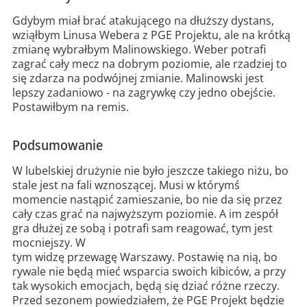
Gdybym miał brać atakującego na dłuższy dystans,
wziąłbym Linusa Webera z PGE Projektu, ale na krótką
zmianę wybrałbym Malinowskiego. Weber potrafi
zagrać cały mecz na dobrym poziomie, ale rzadziej to
się zdarza na podwójnej zmianie. Malinowski jest
lepszy zadaniowo - na zagrywkę czy jedno obejście.
Postawiłbym na remis.
Podsumowanie
W lubelskiej drużynie nie było jeszcze takiego niżu, bo
stale jest na fali wznoszącej. Musi w którymś
momencie nastąpić zamieszanie, bo nie da się przez
cały czas grać na najwyższym poziomie. A im zespół
gra dłużej ze sobą i potrafi sam reagować, tym jest
mocniejszy. W
tym widzę przewagę Warszawy. Postawię na nią, bo
rywale nie będą mieć wsparcia swoich kibiców, a przy
tak wysokich emocjach, będą się dziać różne rzeczy.
Przed sezonem powiedziałem, że PGE Projekt będzie