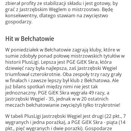
zbierał profity ze stabilizacji składu i jest gotowy, by
grać z Jastrzębskim Węglem o mistrzostwo. Będę
konsekwentny, dlatego stawiam na zwycięstwo
gospodarzy.
Hit w Bełchatowie
W poniedziałek w Bełchatowie zagrają kluby, które w
sumie zdobyły ponad połowę mistrzowskich tytułów w
historii PlusLigi. Lepsza jest PGE GiEK Skra, która
dziewięć razy była najlepsza, zaś Jastrzębski Węgiel
triumfował czterokrotnie. Oba zespoły trzy razy grały
w finałach i zawsze lepszy był klub z Bełchatowa. Ale
już bilans spotkań między nimi nie jest tak
jednoznaczny. PGE GiEK Skra wygrała 49 razy, a
Jastrzębski Węgiel - 35, jednak w w 20 ostatnich
meczach bełchatowianie zwyciężyli tylko trzykrotnie!
W tabeli PlusLigi Jastrzębski Węgiel jest drugi (22 pkt., 7
wygranych i jedna porażka), a PGE GiEK Skra - piąta (14
pkt., pięć wygranych i dwie porażki). Gospodarze