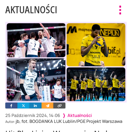
AKTUALNOŚCI
Toggl
navig
Facebook
Twitter
Linkedin
Wyślij
Skopiuj
e-
link
mailem
25 Październik 2024, 14:06
Aktualności
jb, fot. BOGDANKA LUK Lublin/PGE Projekt Warszawa
Autor: