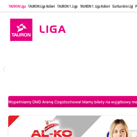
TAURON Liga
TAURON Liga Kobiet
TAURON 1. Liga
TAURON 1. Liga Kobiet
Siatkarskie Ligi
P
Poniedziałek, 20 Kwi, 17:30
Sobota, 25 Kw
2
3
Indykpol AZS Olsztyn
PGE GiEK SKRA Bełchatów
Aluron CMC Warta Za
Wypełniamy DMD Arenę Częstochowa! Mamy bilety na wyjątkowy mecz 