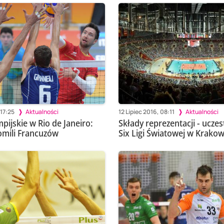
 17:25
Aktualności
12 Lipiec 2016, 08:11
Aktualności
mpijskie w Rio de Janeiro:
Składy reprezentacji - uczes
omili Francuzów
Six Ligi Światowej w Krakow