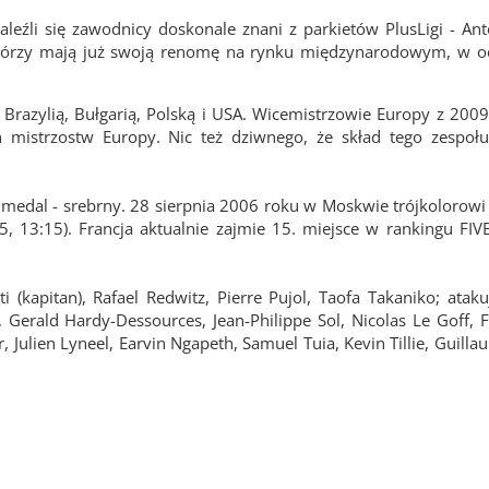
leźli się zawodnicy doskonale znani z parkietów PlusLigi - Ant
, którzy mają już swoją renomę na rynku międzynarodowym, w o
 Brazylią, Bułgarią, Polską i USA. Wicemistrzowie Europy z 2009
 mistrzostw Europy. Nic też dziwnego, że skład tego zespołu
n medal - srebrny. 28 sierpnia 2006 roku w Moskwie trójkolorow
25, 13:15). Francja aktualnie zajmie 15. miejsce w rankingu FIV
 (kapitan), Rafael Redwitz, Pierre Pujol, Taofa Takaniko; ataku
 Gerald Hardy-Dessources, Jean-Philippe Sol, Nicolas Le Goff, Fr
r, Julien Lyneel, Earvin Ngapeth, Samuel Tuia, Kevin Tillie, Guil