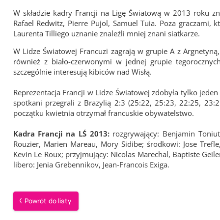
W składzie kadry Francji na Ligę Światową w 2013 roku zna
Rafael Redwitz, Pierre Pujol, Samuel Tuia. Poza graczami
Laurenta Tilliego uznanie znaleźli mniej znani siatkarze.
W Lidze Światowej Francuzi zagrają w grupie A z Argnetyną,
również z biało-czerwonymi w jednej grupie tegorocznych
szczególnie interesują kibiców nad Wisłą.
Reprezentacja Francji w Lidze Światowej zdobyła tylko jede
spotkani przegrali z Brazylią 2:3 (25:22, 25:23, 22:25, 23:
początku kwietnia otrzymał francuskie obywatelstwo.
Kadra Francji na LŚ 2013:
rozgrywający: Benjamin Toniutti
Rouzier, Marien Mareau, Mory Sidibe; środkowi: Jose Trefle,
Kevin Le Roux; przyjmujący: Nicolas Marechal, Baptiste Geile
libero: Jenia Grebennikov, Jean-Francois Exiga.
Powrót do listy