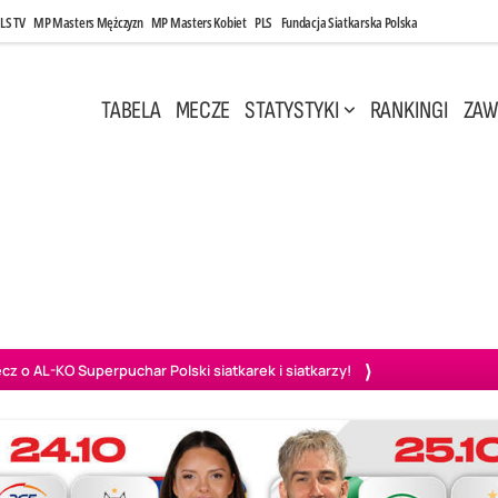
LS TV
MP Masters Mężczyzn
MP Masters Kobiet
PLS
Fundacja Siatkarska Polska
TABELA
MECZE
STATYSTYKI
RANKINGI
ZAW
i, 14:45
Poniedziałek, 27 Kwi, 20:00
3
0
3
2
wiercie
BOGDANKA LUK Lublin
PGE Projekt Warszawa
Ass
o AL-KO Superpuchar Polski siatkarek i siatkarzy!