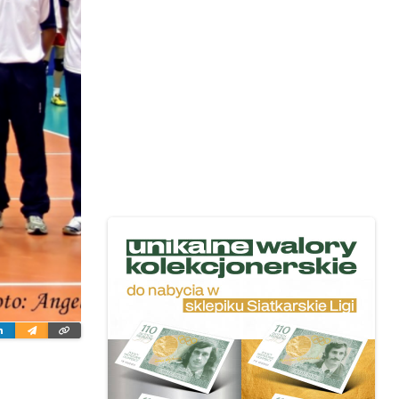
ter
Linkedin
Wyślij
Skopiuj
e-
link
mailem