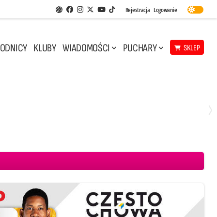
Facebook
Instagram
Twitter
Youtube
Rejestracja
Logowanie
Aplikacja Siatkarskie Ligi
TikTok
ODNICY
KLUBY
WIADOMOŚCI
PUCHARY
SKLEP
Środa, 29 Kwi, 17:30
3
1
eco Resovia Rzeszów
BOGDANKA LUK Lublin
Aluron CMC Warta Zawiercie