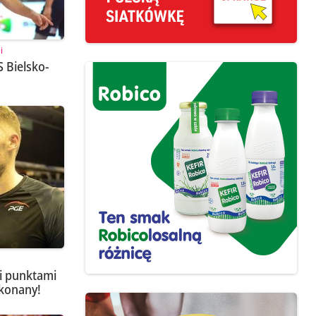
i
S Bielsko-
i punktami
okonany!