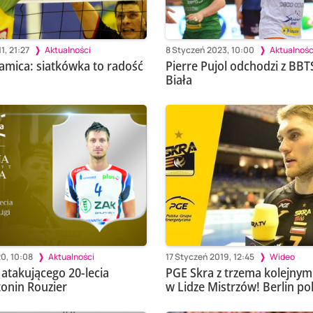
1, 21:27
Aktualności
8 Styczeń 2023, 10:00
Aktualnośc
amica: siatkówka to radość
Pierre Pujol odchodzi z BBT
Biała
0, 10:08
Aktualności
17 Styczeń 2019, 12:45
Wideo
 atakującego 20-lecia
PGE Skra z trzema kolejnym
tonin Rouzier
w Lidze Mistrzów! Berlin p