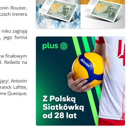
onin Rouzier,
czach trenera
 roku zagrają
, jego forma
i w finałowym
B. Redwitz na
jący: Antonin
anck Lafitte,
laume Quesque;