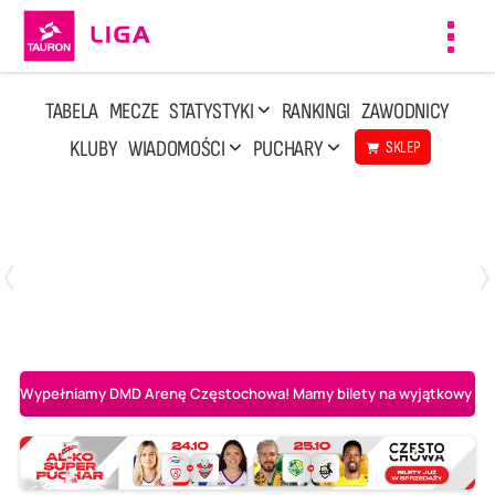
Toggl
navig
TABELA
MECZE
STATYSTYKI
RANKINGI
ZAWODNICY
KLUBY
WIADOMOŚCI
PUCHARY
SKLEP
Sobota, 2 Maj, 14:45
0
3
Aluron CMC Warta Zawiercie
BOGDANKA LUK Lublin
Wypełniamy DMD Arenę Częstochowa! Mamy bilety na wyjątkowy mecz 