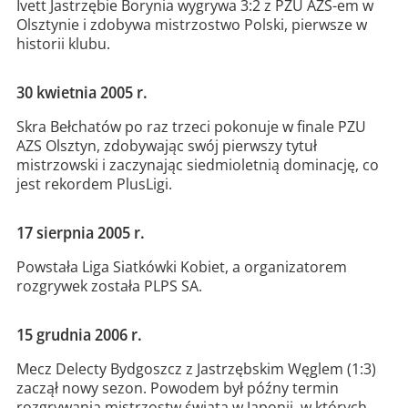
Ivett Jastrzębie Borynia wygrywa 3:2 z PZU AZS-em w
Olsztynie i zdobywa mistrzostwo Polski, pierwsze w
historii klubu.
30 kwietnia 2005 r.
Skra Bełchatów po raz trzeci pokonuje w finale PZU
AZS Olsztyn, zdobywając swój pierwszy tytuł
mistrzowski i zaczynając siedmioletnią dominację, co
jest rekordem PlusLigi.
17 sierpnia 2005 r.
Powstała Liga Siatkówki Kobiet, a organizatorem
rozgrywek została PLPS SA.
15 grudnia 2006 r.
Mecz Delecty Bydgoszcz z Jastrzębskim Węglem (1:3)
zaczął nowy sezon. Powodem był późny termin
rozgrywania mistrzostw świata w Japonii, w których