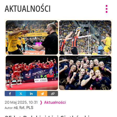
AKTUALNOŚCI
Toggl
navig
Facebook
Twitter
Linkedin
Wyślij
Skopiuj
e-
link
mailem
20 Maj 2025, 10:31
Aktualności
rd, fot. PLS
Autor: