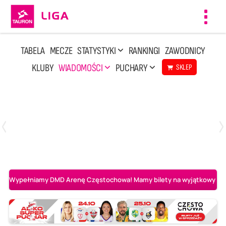
Toggl
navig
TABELA
MECZE
STATYSTYKI
RANKINGI
ZAWODNICY
KLUBY
WIADOMOŚCI
PUCHARY
SKLEP
Środa, 6 Maj, 20:00
1
3
BOGDANKA LUK Lublin
Aluron CMC Warta Zawiercie
Wypełniamy DMD Arenę Częstochowa! Mamy bilety na wyjątkowy mecz 