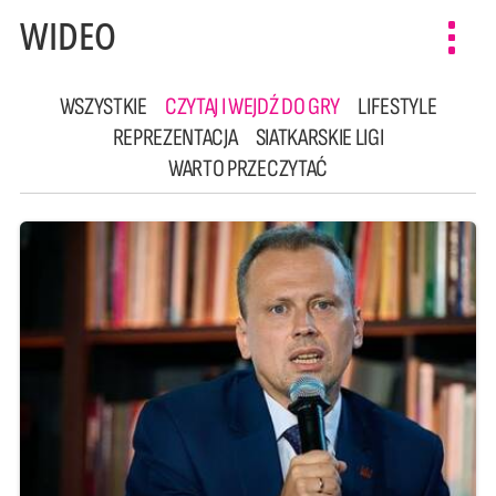
WIDEO
Toggl
navig
WSZYSTKIE
CZYTAJ I WEJDŹ DO GRY
LIFESTYLE
REPREZENTACJA
SIATKARSKIE LIGI
WARTO PRZECZYTAĆ