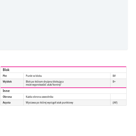
Blok
Pkt
Punkt w bloku
B#
Wyblok
Blok po którym drużyna blokująca
B+
może wyprowadzić atak/kontrę/
Inne
Obrona
Każda obrona zawodnika
Asysta
Wystawa po której wystąpił atak punktowy
(A#)