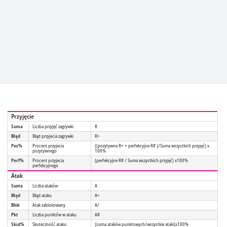
Przyjęcie
Suma
Liczba przyjęć zagrywki
R
Błąd
Błąd przyjecia zagrywki
R=
Poz%
Procent przyjecia
((pozytywne R+ + perfekcyjne R# )/Suma wszystkich przyjęć) x
pozytywnego
100%
Perf%
Procent przyjecia
(perfekcyjne R# / Suma wszystkich przyjęć) x100%
perfekcyjnego
Atak
Suma
Liczba ataków
A
Błąd
Błąd ataku
A=
Blok
Atak zablokowany
A/
Pkt
Liczba punktów w ataku
A#
Skut%
Skuteczność ataku
(suma ataków punktowych/wszystkie ataki)x100%