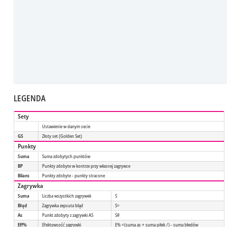
LEGENDA
Sety
Ustawienie w danym secie
GS
Złoty set (Golden Set)
Punkty
Suma
Suma zdobytych punktów
BP
Punkty zdobyte w kontrze przy własnej zagrywce
Bilans
Punkty zdobyte - punkty stracone
Zagrywka
Suma
Liczba wszystkich zagrywek
S
Błąd
Zagrywka zepsuta błąd
S=
As
Punkt zdobyty z zagrywki AS
S#
Eff%
Efektywsość zagrywki
E% =(suma as + suma piłek /) - suma błedów