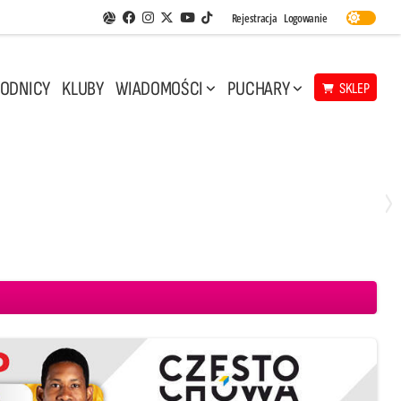
Facebook
Instagram
Twitter
Youtube
Rejestracja
Logowanie
Aplikacja Siatkarskie Ligi
TikTok
ODNICY
KLUBY
WIADOMOŚCI
PUCHARY
SKLEP
Środa, 29 Kwi, 17:30
3
1
eco Resovia Rzeszów
BOGDANKA LUK Lublin
Aluron CMC Warta Zawiercie