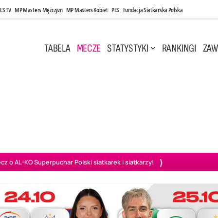
LS TV
MP Masters Mężczyzn
MP Masters Kobiet
PLS
Fundacja Siatkarska Polska
TABELA
MECZE
STATYSTYKI
RANKINGI
ZAW
i, 14:45
Poniedziałek, 27 Kwi, 20:00
3
0
3
2
wiercie
BOGDANKA LUK Lublin
PGE Projekt Warszawa
Ass
o AL-KO Superpuchar Polski siatkarek i siatkarzy!