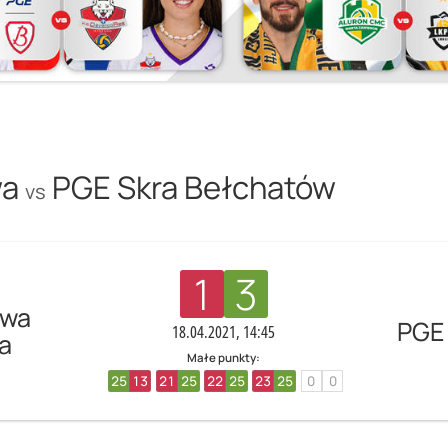
wa
PGE Skra Bełchatów
vs
1
3
awa
PGE
18.04.2021, 14:45
a
Małe punkty:
25
13
21
25
22
25
23
25
0
0