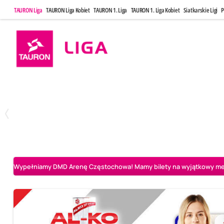
TAURON Liga
TAURON Liga Kobiet
TAURON 1. Liga
TAURON 1. Liga Kobiet
Siatkarskie Ligi
P
Poniedziałek, 20 Kwi, 17:30
Sobota, 25 Kw
2
3
Indykpol AZS Olsztyn
PGE GiEK SKRA Bełchatów
Aluron CMC Warta Za
Wypełniamy DMD Arenę Częstochowa! Mamy bilety na wyjątkowy mecz 