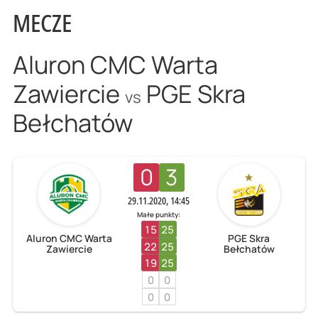
MECZE
Aluron CMC Warta
Zawiercie
PGE Skra
vs
Bełchatów
0
3
29.11.2020, 14:45
Małe punkty:
15
25
Aluron CMC Warta
PGE Skra
22
25
Zawiercie
Bełchatów
19
25
0
0
0
0