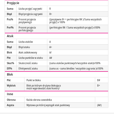
Przyjęcie
Suma
Liczba przyjęć zagrywki
R
Błąd
Błąd przyjecia zagrywki
R=
Poz%
Procent przyjecia
((pozytywne R+ + perfekcyjne R# )/Suma wszystkich
pozytywnego
przyjęć) x 100%
Perf%
Procent przyjecia
(perfekcyjne R# / Suma wszystkich przyjęć) x100%
perfekcyjnego
Atak
Suma
Liczba ataków
A
Błąd
Błąd ataku
A=
Blok
Atak zablokowany
A/
Pkt
Liczba punktów w ataku
A#
Skut%
Skuteczność ataku
(suma ataków punktowych/wszystkie ataki)x100%
Eff%
Efektywność ataku
(suma as - suma błedów / wszystkie zagrania )x100%
Blok
Pkt
Punkt w bloku
B#
Wyblok
Blok po którym drużyna blokująca
B+
może wyprowadzić atak/kontrę/
Inne
Obrona
Każda obrona zawodnika
Asysta
Wystawa po której wystąpił atak punktowy
(A#)