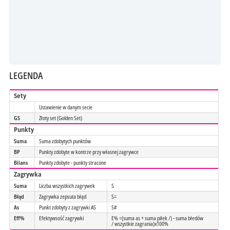
LEGENDA
Sety
Ustawienie w danym secie
GS
Złoty set (Golden Set)
Punkty
Suma
Suma zdobytych punktów
BP
Punkty zdobyte w kontrze przy własnej zagrywce
Bilans
Punkty zdobyte - punkty stracone
Zagrywka
Suma
Liczba wszystkich zagrywek
S
Błąd
Zagrywka zepsuta błąd
S=
As
Punkt zdobyty z zagrywki AS
S#
Eff%
Efektywsość zagrywki
E% =(suma as + suma piłek /) - suma błedów
/ wszystkie zagrania)x100%