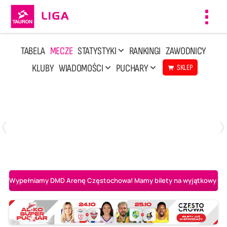
Toggl
navig
TABELA
MECZE
STATYSTYKI
RANKINGI
ZAWODNICY
KLUBY
WIADOMOŚCI
PUCHARY
SKLEP
Poniedziałek, 20 Kwi, 17:30
2
3
Indykpol AZS Olsztyn
PGE GiEK SKRA Bełchatów
Wypełniamy DMD Arenę Częstochowa! Mamy bilety na wyjątkowy mecz 