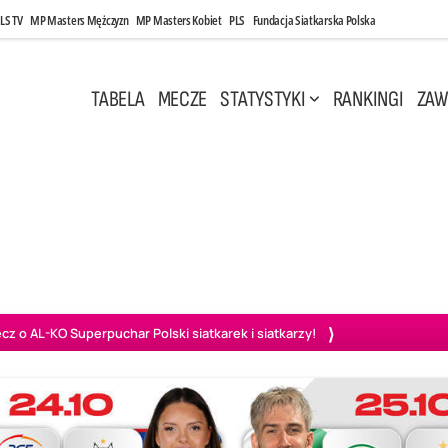
LS TV
MP Masters Mężczyzn
MP Masters Kobiet
PLS
Fundacja Siatkarska Polska
TABELA
MECZE
STATYSTYKI
RANKINGI
ZAW
i, 14:45
Poniedziałek, 27 Kwi, 20:00
3
0
3
2
wiercie
BOGDANKA LUK Lublin
PGE Projekt Warszawa
Ass
o AL-KO Superpuchar Polski siatkarek i siatkarzy!