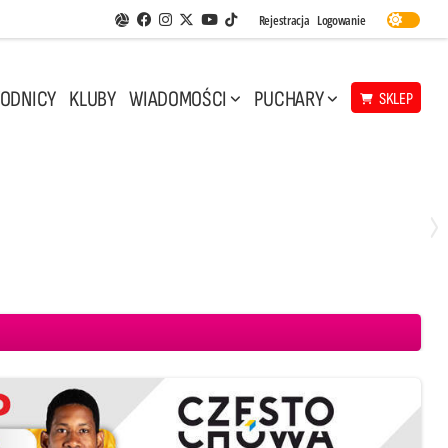
Facebook
Instagram
Twitter
Youtube
Rejestracja
Logowanie
Aplikacja Siatkarskie Ligi
TikTok
ODNICY
KLUBY
WIADOMOŚCI
PUCHARY
SKLEP
Środa, 29 Kwi, 17:30
3
1
eco Resovia Rzeszów
BOGDANKA LUK Lublin
Aluron CMC Warta Zawiercie