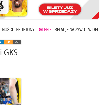
LNOŚCI
FELIETONY
GALERIE
RELACJE NA ŻYWO
WIDEO
ter
Linkedin
Wyślij
Skopiuj
e-
link
mailem
i GKS