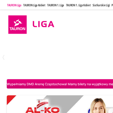
TAURON Liga
TAURON Liga Kobiet
TAURON 1. Liga
TAURON 1. Liga Kobiet
Siatkarskie Ligi
P
Poniedziałek, 20 Kwi, 17:30
Sobota, 25 Kw
2
3
Indykpol AZS Olsztyn
PGE GiEK SKRA Bełchatów
Aluron CMC Warta Za
Wypełniamy DMD Arenę Częstochowa! Mamy bilety na wyjątkowy mecz 