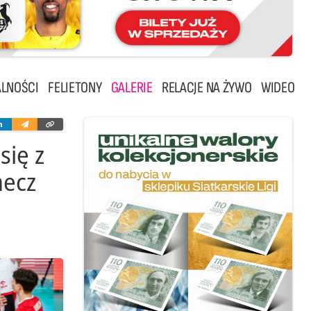
LNOŚCI
FELIETONY
GALERIE
RELACJE NA ŻYWO
WIDEO
ter
Linkedin
Wyślij
Skopiuj
e-
link
mailem
się z
mecz