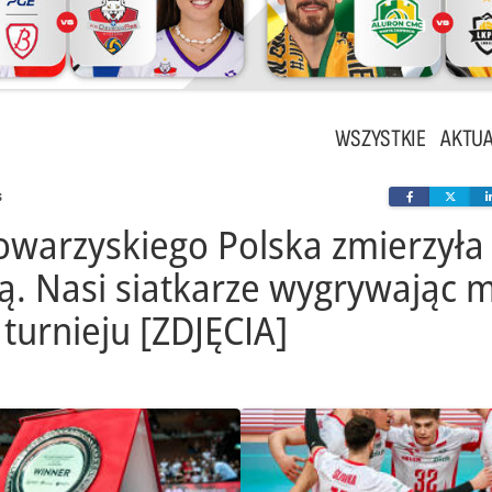
WSZYSTKIE
AKTUA
s
Facebook
Twit
owarzyskiego Polska zmierzyła 
ą. Nasi siatkarze wygrywając 
 turnieju [ZDJĘCIA]