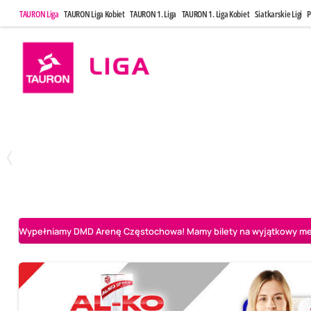
TAURON Liga
TAURON Liga Kobiet
TAURON 1. Liga
TAURON 1. Liga Kobiet
Siatkarskie Ligi
P
Poniedziałek, 20 Kwi, 17:30
Sobota, 25 Kw
2
3
Indykpol AZS Olsztyn
PGE GiEK SKRA Bełchatów
Aluron CMC Warta Za
Wypełniamy DMD Arenę Częstochowa! Mamy bilety na wyjątkowy mecz 