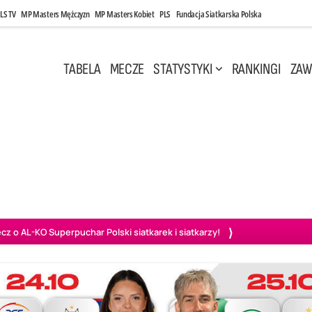
LS TV
MP Masters Mężczyzn
MP Masters Kobiet
PLS
Fundacja Siatkarska Polska
TABELA
MECZE
STATYSTYKI
RANKINGI
ZAW
i, 14:45
Poniedziałek, 27 Kwi, 20:00
3
0
3
2
wiercie
BOGDANKA LUK Lublin
PGE Projekt Warszawa
Ass
o AL-KO Superpuchar Polski siatkarek i siatkarzy!