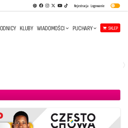
Facebook
Instagram
Twitter
Youtube
Rejestracja
Logowanie
Aplikacja Siatkarskie Ligi
TikTok
ODNICY
KLUBY
WIADOMOŚCI
PUCHARY
SKLEP
Środa, 29 Kwi, 17:30
3
1
eco Resovia Rzeszów
BOGDANKA LUK Lublin
Aluron CMC Warta Zawiercie