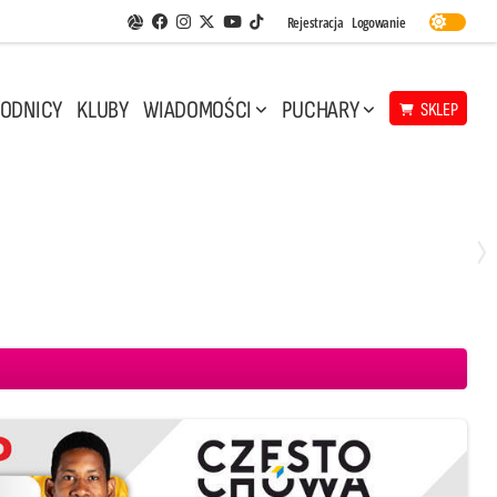
Facebook
Instagram
Twitter
Youtube
Rejestracja
Logowanie
Aplikacja Siatkarskie Ligi
TikTok
ODNICY
KLUBY
WIADOMOŚCI
PUCHARY
SKLEP
Środa, 29 Kwi, 17:30
3
1
eco Resovia Rzeszów
BOGDANKA LUK Lublin
Aluron CMC Warta Zawiercie