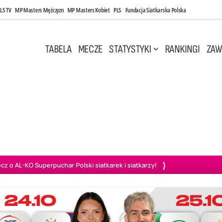
LS TV
MP Masters Mężczyzn
MP Masters Kobiet
PLS
Fundacja Siatkarska Polska
TABELA
MECZE
STATYSTYKI
RANKINGI
ZAW
i, 14:45
Poniedziałek, 27 Kwi, 20:00
3
0
3
2
wiercie
BOGDANKA LUK Lublin
PGE Projekt Warszawa
Ass
o AL-KO Superpuchar Polski siatkarek i siatkarzy!