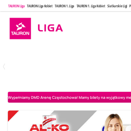
TAURON Liga
TAURON Liga Kobiet
TAURON 1. Liga
TAURON 1. Liga Kobiet
Siatkarskie Ligi
P
Poniedziałek, 20 Kwi, 17:30
Sobota, 25 Kw
2
3
Indykpol AZS Olsztyn
PGE GiEK SKRA Bełchatów
Aluron CMC Warta Za
Wypełniamy DMD Arenę Częstochowa! Mamy bilety na wyjątkowy mecz 