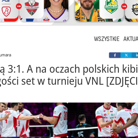
WSZYSTKIE
AKTUA
Sumara
Facebook
Twit
ą 3:1. A na oczach polskich kib
gości set w turnieju VNL [ZDJĘC