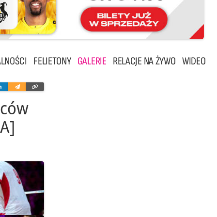
LNOŚCI
FELIETONY
GALERIE
RELACJE NA ŻYWO
WIDEO
ter
Linkedin
Wyślij
Skopiuj
e-
link
mailem
iców
IA]