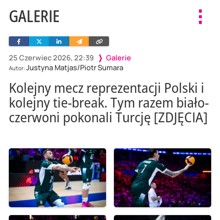
GALERIE
Toggl
navig
Facebook
Twitter
Linkedin
Wyślij
Skopiuj
e-
link
mailem
25 Czerwiec 2026, 22:39
Galerie
Justyna Matjas/Piotr Sumara
Autor:
Kolejny mecz reprezentacji Polski i
kolejny tie-break. Tym razem biało-
czerwoni pokonali Turcję [ZDJĘCIA]