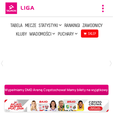
Toggl
navig
TABELA
MECZE
STATYSTYKI
RANKINGI
ZAWODNICY
KLUBY
WIADOMOŚCI
PUCHARY
SKLEP
Niedziela, 3 Maj, 14:45
2
3
PGE Projekt Warszawa
Asseco Resovia Rzeszów
Wypełniamy DMD Arenę Częstochowa! Mamy bilety na wyjątkowy mecz 