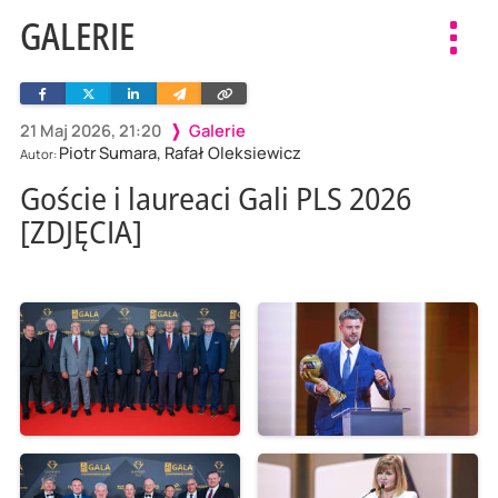
GALERIE
Toggl
navig
Facebook
Twitter
Linkedin
Wyślij
Skopiuj
e-
link
mailem
21 Maj 2026, 21:20
Galerie
Piotr Sumara, Rafał Oleksiewicz
Autor:
Goście i laureaci Gali PLS 2026
[ZDJĘCIA]