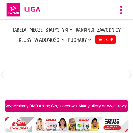
Toggl
navig
TABELA
MECZE
STATYSTYKI
RANKINGI
ZAWODNICY
KLUBY
WIADOMOŚCI
PUCHARY
SKLEP
Sobota, 8 Sie, 10:00
2
0
Ślepsk Malow Suwałki
PGE Projekt Warszawa
Wypełniamy DMD Arenę Częstochowa! Mamy bilety na wyjątkowy mecz 