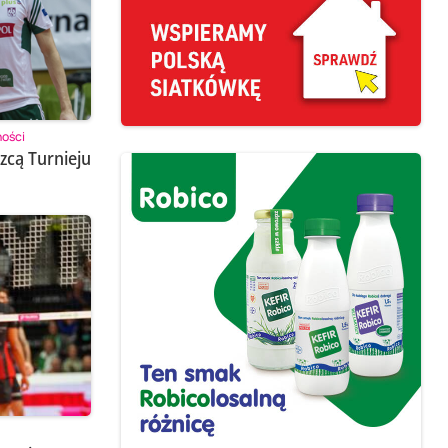
ności
zcą Turnieju