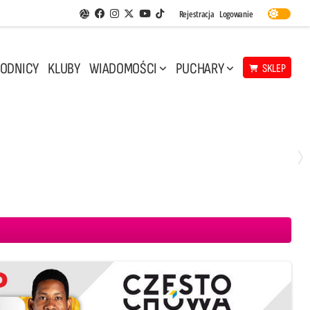
Facebook
Instagram
Twitter
Youtube
Rejestracja
Logowanie
Aplikacja Siatkarskie Ligi
TikTok
ODNICY
KLUBY
WIADOMOŚCI
PUCHARY
SKLEP
Środa, 29 Kwi, 17:30
3
1
eco Resovia Rzeszów
BOGDANKA LUK Lublin
Aluron CMC Warta Zawiercie