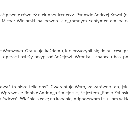
ać pewnie również niektórzy trenerzy. Panowie Andrzej Kowal (n
a i Michał Winiarski na pewno z ogromnym sentymentem patr
 Warszawa. Gratuluję każdemu, kto przyczynił się do sukcesu pr
j operacji należy przypisać Anżejowi. Wronka – chapeau bas, po
nować to pisze felietony”. Gwarantuję Wam, że zarówno ten, jak
. Wprawdzie Robbie Andringa śmieje się, że jestem „Radio Zalinski
 ćwiczeń. Właśnie siedzę na kanapie, odpoczywam i stukam w kl