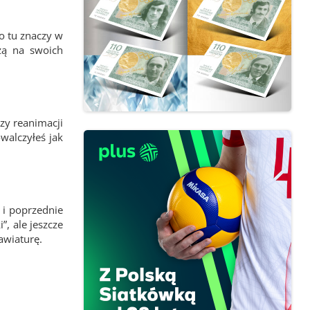
o tu znaczy w
zą na swoich
zy reanimacji
walczyłeś jak
 i poprzednie
”, ale jeszcze
awiaturę.