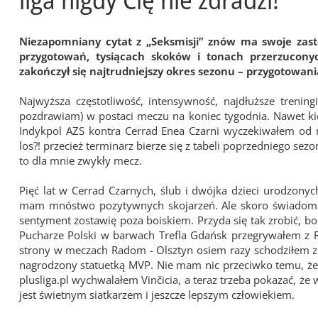
Niezapomniany cytat z „Seksmisji” znów ma swoje zasto
przygotowań, tysiącach skoków i tonach przerzuconyc
zakończył się najtrudniejszy okres sezonu – przygotowani
Najwyższa częstotliwość, intensywność, najdłuższe trenin
pozdrawiam) w postaci meczu na koniec tygodnia. Nawet kied
Indykpol AZS kontra Cerrad Enea Czarni wyczekiwałem od 
los?! przecież terminarz bierze się z tabeli poprzedniego sezo
to dla mnie zwykły mecz.
Pięć lat w Cerrad Czarnych, ślub i dwójka dzieci urodzo
mam mnóstwo pozytywnych skojarzeń. Ale skoro świadomie
sentyment zostawię poza boiskiem. Przyda się tak zrobić, bo
Pucharze Polski w barwach Trefla Gdańsk przegrywałem z Ra
strony w meczach Radom - Olsztyn osiem razy schodziłem z b
nagrodzony statuetką MVP. Nie mam nic przeciwko temu, żeb
plusliga.pl wychwalałem Vinčicia, a teraz trzeba pokazać, że 
jest świetnym siatkarzem i jeszcze lepszym człowiekiem.