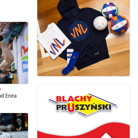
e
ad Enea