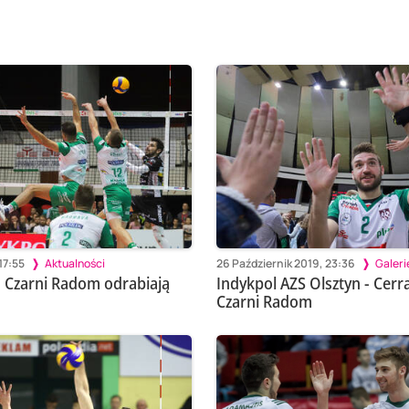
17:55
Aktualności
26 Październik 2019, 23:36
Galeri
 Czarni Radom odrabiają
Indykpol AZS Olsztyn - Cerr
Czarni Radom