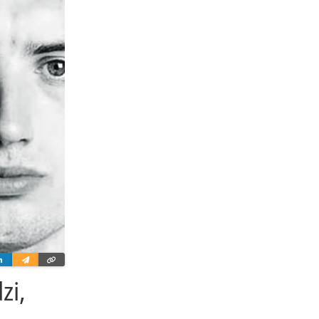
ter
Linkedin
Wyślij
Skopiuj
e-
link
mailem
zi,