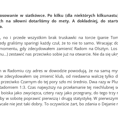
sowanie w siatkówce. Po kilku (dla niektórych kilkunastu
h na siłowni dotarliśmy do mety. A dokładniej, do start
a.
gi, no i przede wszystkim brak truskawki na torcie (panie To
y graliśmy sparingi każdy czuł, że to nie to samo. Wracając do
momentu, gdy zdecydowałem zamienić Radom na Olsztyn. Los ze
nu...) zestawić nas przeciwko sobie już na otwarcie. Nie da się ukr
nych w Radomiu czy adres w dowodzie powodują, że na samą my
 zdecydowałem się zmienić klub, od niedawna walczę tylko dl
 przeciwko Czarnym do tej pory szło mi średnio. Dwa razy w Plus
domiem 1:3. Czas najwyższy na przełamanie tej niechlubnej ser
oiska jako zwycięzca, cztery razy jako przegrany, do tego trzy 
y w sobotę poprawić pierwszą i drugą statystykę. W pierwszym 
wcale nie jest taki dobry. To oczywiście żart, bo zdania o Dejanie