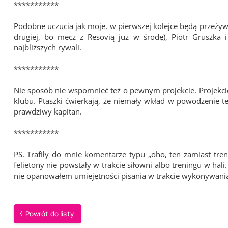
***********
Podobne uczucia jak moje, w pierwszej kolejce będą przeżyw
drugiej, bo mecz z Resovią już w środę), Piotr Gruszk
najbliższych rywali.
***********
Nie sposób nie wspomnieć też o pewnym projekcie. Projekcie
klubu. Ptaszki ćwierkają, że niemały wkład w powodzenie te
prawdziwy kapitan.
***********
PS. Trafiły do mnie komentarze typu „oho, ten zamiast tre
felietony nie powstały w trakcie siłowni albo treningu w hali
nie opanowałem umiejętności pisania w trakcie wykonywania
Powrót do listy