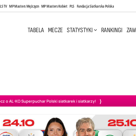
LS TV
MP Masters Mężczyzn
MP Masters Kobiet
PLS
Fundacja Siatkarska Polska
TABELA
MECZE
STATYSTYKI
RANKINGI
ZAW
i, 14:45
Poniedziałek, 27 Kwi, 20:00
3
0
3
2
wiercie
BOGDANKA LUK Lublin
PGE Projekt Warszawa
Ass
o AL-KO Superpuchar Polski siatkarek i siatkarzy!