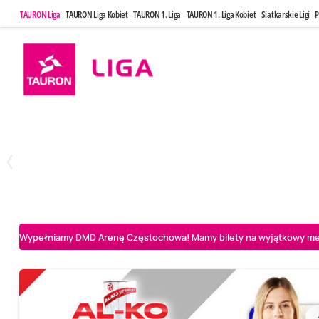
TAURON Liga
TAURON Liga Kobiet
TAURON 1. Liga
TAURON 1. Liga Kobiet
Siatkarskie Ligi
P
Poniedziałek, 20 Kwi, 17:30
Sobota, 25 Kw
2
3
Indykpol AZS Olsztyn
PGE GiEK SKRA Bełchatów
Aluron CMC Warta Za
Wypełniamy DMD Arenę Częstochowa! Mamy bilety na wyjątkowy mecz 