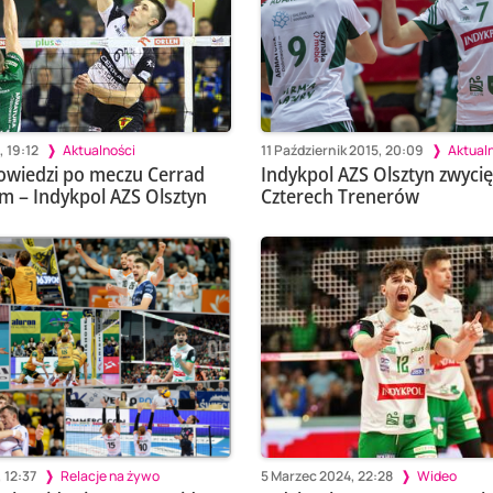
, 19:12
Aktualności
11 Październik 2015, 20:09
Aktual
owiedzi po meczu Cerrad
Indykpol AZS Olsztyn zwycię
m – Indykpol AZS Olsztyn
Czterech Trenerów
 12:37
Relacje na żywo
5 Marzec 2024, 22:28
Wideo