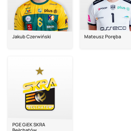
Jakub Czerwiński
Mateusz Poręba
PGE GiEK SKRA
Bełchatów