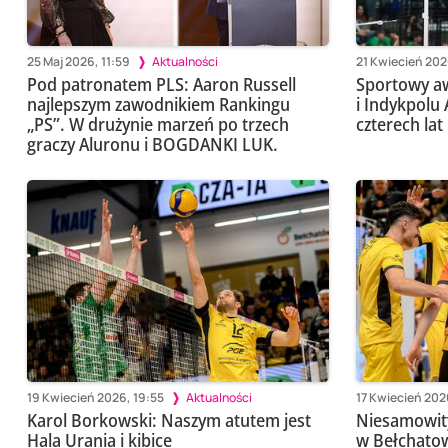
25 Maj 2026, 11:59
Aktualności
21 Kwiecień 202
Pod patronatem PLS: Aaron Russell
Sportowy a
najlepszym zawodnikiem Rankingu
i Indykpolu 
„PS”. W drużynie marzeń po trzech
czterech lat
graczy Aluronu i BOGDANKI LUK.
19 Kwiecień 2026, 19:55
Aktualności
17 Kwiecień 202
Karol Borkowski: Naszym atutem jest
Niesamowity
Hala Urania i kibice
w Bełchatow