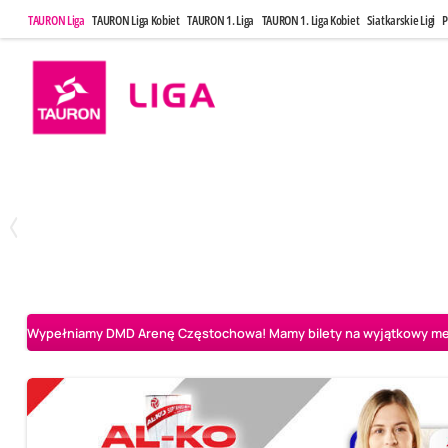
TAURON Liga
TAURON Liga Kobiet
TAURON 1. Liga
TAURON 1. Liga Kobiet
Siatkarskie Ligi
P
Niedziela, 3 Maj, 14:45
Środa, 6 Maj,
2
3
PGE Projekt Warszawa
Asseco Resovia Rzeszów
Asseco Resovia Rze
Wypełniamy DMD Arenę Częstochowa! Mamy bilety na wyjątkowy mecz 