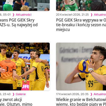
6, 05:01
Aktualności
20 Kwiecień 2026, 21:25
Aktualno
wans PGE GiEK Skry
PGE GiEK Skra wygrywa w O
AZS-u. Są najwyżej od
tie-breaku i kończy sezon n
miejscu
6, 23:40
Galerie
17 Kwiecień 2026, 20:35
Aktualno
 zwrot akcji
Wielkie granie w Bełchatowi
ie. Olsztyn, mimo
wiemy, kto będzie piąty w P