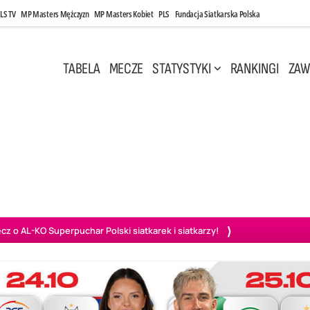
LS TV
MP Masters Mężczyzn
MP Masters Kobiet
PLS
Fundacja Siatkarska Polska
TABELA
MECZE
STATYSTYKI
RANKINGI
ZAW
 17:30
Środa, 6 Maj, 20:00
0
3
1
3
szów
PGE Projekt Warszawa
BOGDANKA LUK Lublin
Aluron
o AL-KO Superpuchar Polski siatkarek i siatkarzy!