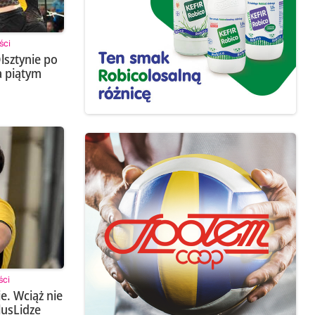
ści
lsztynie po
a piątym
ści
e. Wciąż nie
lusLidze