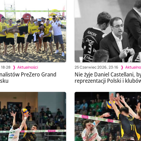
 18:28
Aktualności
25 Czerwiec 2026, 23:16
Aktualno
nalistów PreZero Grand
Nie żyje Daniel Castellani, b
ńsku
reprezentacji Polski i klubó