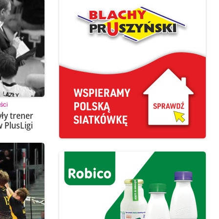
ści
yły trener
w PlusLigi