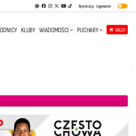
Facebook
Instagram
Twitter
Youtube
Rejestracja
Logowanie
Aplikacja Siatkarskie Ligi
TikTok
ODNICY
KLUBY
WIADOMOŚCI
PUCHARY
SKLEP
Niedziela, 10 Maj, 14:45
3
1
 CMC Warta Zawiercie
Aluron CMC Warta Zawiercie
BOGDANKA LUK Lublin