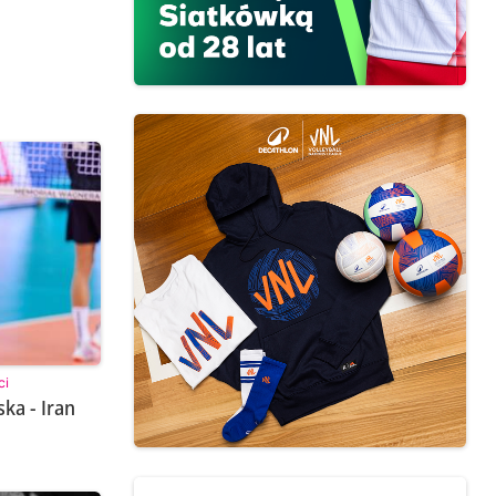
ci
ka - Iran