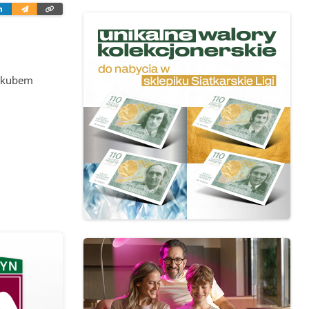
ter
Linkedin
Wyślij
Skopiuj
e-
link
mailem
Jakubem