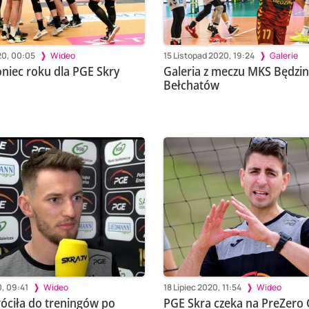
20, 00:05
Wideo
15 Listopad 2020, 19:24
Galerie
oniec roku dla PGE Skry
Galeria z meczu MKS Będzin
Bełchatów
0, 09:41
Wideo
18 Lipiec 2020, 11:54
Wideo
óciła do treningów po
PGE Skra czeka na PreZero 