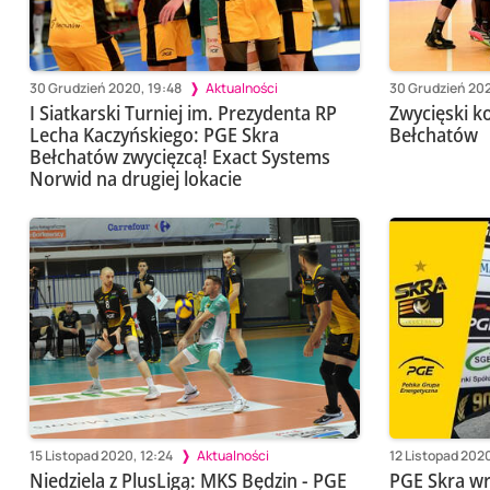
30 Grudzień 2020, 19:48
Aktualności
30 Grudzień 20
I Siatkarski Turniej im. Prezydenta RP
Zwycięski k
Lecha Kaczyńskiego: PGE Skra
Bełchatów
Bełchatów zwycięzcą! Exact Systems
Norwid na drugiej lokacie
15 Listopad 2020, 12:24
Aktualności
12 Listopad 202
Niedziela z PlusLigą: MKS Będzin - PGE
PGE Skra wr