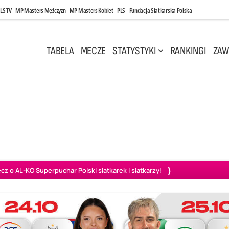
LS TV
MP Masters Mężczyzn
MP Masters Kobiet
PLS
Fundacja Siatkarska Polska
TABELA
MECZE
STATYSTYKI
RANKINGI
ZAW
i, 14:45
Poniedziałek, 27 Kwi, 20:00
3
0
3
2
wiercie
BOGDANKA LUK Lublin
PGE Projekt Warszawa
Ass
o AL-KO Superpuchar Polski siatkarek i siatkarzy!