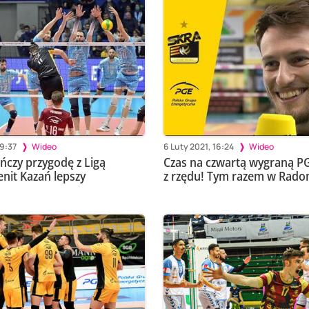
19:37
Wideo
6 Luty 2021, 16:24
Wideo
ńczy przygodę z Ligą
Czas na czwartą wygraną P
enit Kazań lepszy
z rzędu! Tym razem w Rado