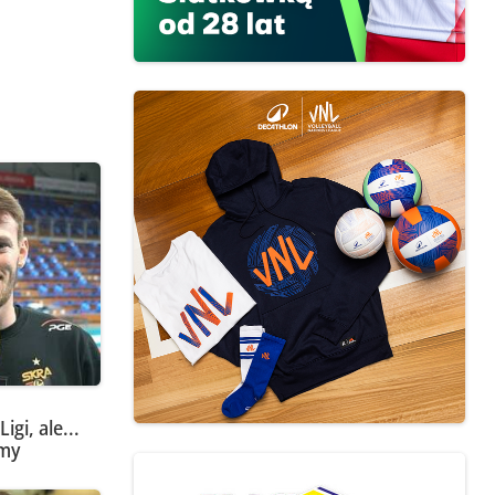
igi, ale...
śmy