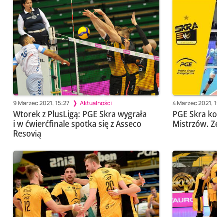
9 Marzec 2021, 15:27
Aktualności
4 Marzec 2021, 
Wtorek z PlusLigą: PGE Skra wygrała
PGE Skra ko
i w ćwierćfinale spotka się z Asseco
Mistrzów. Z
Resovią