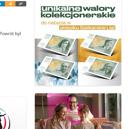
ter
Linkedin
Wyślij
Skopiuj
e-
link
mailem
Powrót był