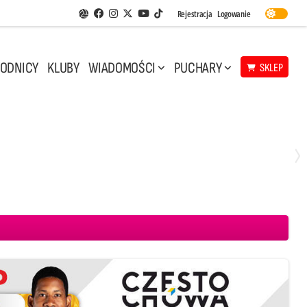
Facebook
Instagram
Twitter
Youtube
Rejestracja
Logowanie
Aplikacja Siatkarskie Ligi
TikTok
ODNICY
KLUBY
WIADOMOŚCI
PUCHARY
SKLEP
Środa, 29 Kwi, 17:30
3
1
eco Resovia Rzeszów
BOGDANKA LUK Lublin
Aluron CMC Warta Zawiercie