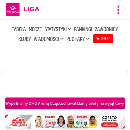
Toggl
navig
TABELA
MECZE
STATYSTYKI
RANKINGI
ZAWODNICY
KLUBY
WIADOMOŚCI
PUCHARY
SKLEP
Niedziela, 3 Maj, 14:45
2
3
PGE Projekt Warszawa
Asseco Resovia Rzeszów
Wypełniamy DMD Arenę Częstochowa! Mamy bilety na wyjątkowy mecz 