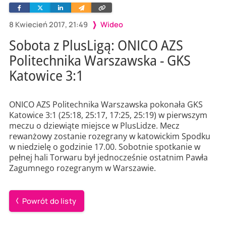
Facebook
Twitter
Linkedin
Wyślij
Skopiuj
e-
link
mailem
8 Kwiecień 2017, 21:49
Wideo
Sobota z PlusLigą: ONICO AZS
Politechnika Warszawska - GKS
Katowice 3:1
ONICO AZS Politechnika Warszawska pokonała GKS
Katowice 3:1 (25:18, 25:17, 17:25, 25:19) w pierwszym
meczu o dziewiąte miejsce w PlusLidze. Mecz
rewanżowy zostanie rozegrany w katowickim Spodku
w niedzielę o godzinie 17.00. Sobotnie spotkanie w
pełnej hali Torwaru był jednocześnie ostatnim Pawła
Zagumnego rozegranym w Warszawie.
Powrót do listy