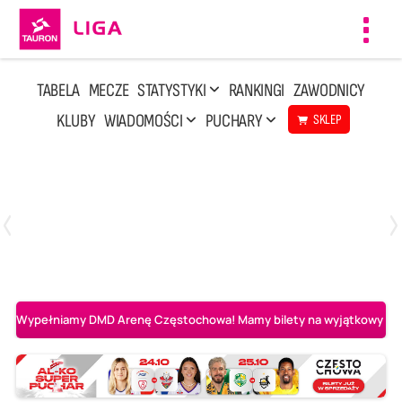
Toggl
navig
TABELA
MECZE
STATYSTYKI
RANKINGI
ZAWODNICY
KLUBY
WIADOMOŚCI
PUCHARY
SKLEP
Sobota, 2 Maj, 14:45
0
3
Aluron CMC Warta Zawiercie
BOGDANKA LUK Lublin
Wypełniamy DMD Arenę Częstochowa! Mamy bilety na wyjątkowy mecz 