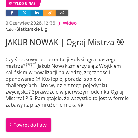
TYLKO U NAS
Facebook
Twitter
Linkedin
Wyślij
Skopiuj
e-
link
mailem
9 Czerwiec 2026, 12:36
Wideo
Siatkarskie Ligi
Autor:
JAKUB NOWAK | Ograj Mistrza 🎯
Czy środkowy reprezentacji Polski ogra naszego
mistrza? 🇵🇱 Jakub Nowak zmierzy się z Wojtkiem
Żalińskim w rywalizacji na wiedzę, zręczność i…
opanowanie 😅 Kto lepiej poradzi sobie w
challenge’ach i kto wyjdzie z tego pojedynku
zwycięsko? Sprawdźcie w pierwszym odcinku Ograj
Mistrza! P.S. Pamiętajcie, że wszystko to jest w formie
zabawy i z przymrużeniem oka 😉
Powrót do listy