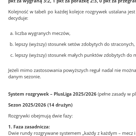
pkt za wygraną 3:2, 1 pkt za porażkę 2:3, 0 pkt za przegran
Kolejność w tabeli po każdej kolejce rozgrywek ustalana 
decyduje:
liczba wygranych meczów,
lepszy (wyższy) stosunek setów zdobytych do straconych,
lepszy (wyższy) stosunek małych punktów zdobytych do 
Jeżeli mimo zastosowania powyższych reguł nadal nie można
danym sezonie.
System rozgrywek – PlusLiga 2025/2026
(pełne zasady w pl
Sezon 2025/2026 (14 drużyn)
Rozgrywki obejmują dwie fazy:
1. Faza zasadnicza:
Dwie rundy rozgrywane systemem „każdy z każdym – mecz i 