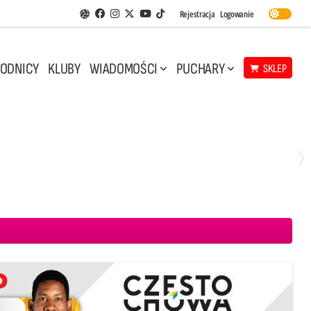
Facebook
Instagram
Twitter
Youtube
Rejestracja
Logowanie
Aplikacja Siatkarskie Ligi
TikTok
ODNICY
KLUBY
WIADOMOŚCI
PUCHARY
SKLEP
Środa, 29 Kwi, 17:30
3
1
eco Resovia Rzeszów
BOGDANKA LUK Lublin
Aluron CMC Warta Zawiercie