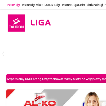
TAURON Liga
TAURON Liga Kobiet
TAURON 1. Liga
TAURON 1. Liga Kobiet
Siatkarskie Ligi
P
Poniedziałek, 20 Kwi, 17:30
Sobota, 25 Kw
2
3
Indykpol AZS Olsztyn
PGE GiEK SKRA Bełchatów
Aluron CMC Warta Za
Wypełniamy DMD Arenę Częstochowa! Mamy bilety na wyjątkowy mecz 