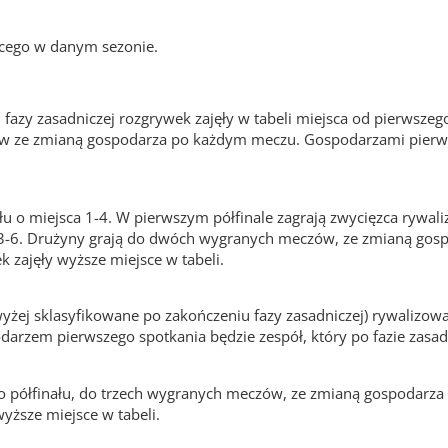
cego w danym sezonie.
u fazy zasadniczej rozgrywek zajęły w tabeli miejsca od pierwsze
 ze zmianą gospodarza po każdym meczu. Gospodarzami pierwszy
łu o miejsca 1-4. W pierwszym półfinale zagrają zwycięzca rywaliz
acji 3-6. Drużyny grają do dwóch wygranych meczów, ze zmianą 
k zajęły wyższe miejsce w tabeli.
(wyżej sklasyfikowane po zakończeniu fazy zasadniczej) rywalizo
em pierwszego spotkania będzie zespół, który po fazie zasadni
ego półfinału, do trzech wygranych meczów, ze zmianą gospodar
wyższe miejsce w tabeli.