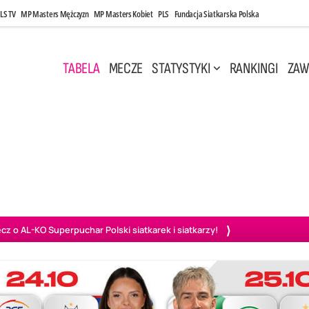
LS TV
MP Masters Mężczyzn
MP Masters Kobiet
PLS
Fundacja Siatkarska Polska
TABELA
MECZE
STATYSTYKI
RANKINGI
ZAW
i, 14:45
Poniedziałek, 27 Kwi, 20:00
3
0
3
2
wiercie
BOGDANKA LUK Lublin
PGE Projekt Warszawa
Ass
o AL-KO Superpuchar Polski siatkarek i siatkarzy!