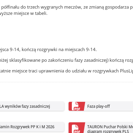
ego półfinału do trzech wygranych meczów, ze zmianą gospodarz
wyższe miejsce w tabeli.
jsca 9-14, kończą rozgrywki na miejscach 9-14.
niżej sklasyfikowane po zakończeniu fazy zasadniczej) kończą roz
tatnie miejsce traci uprawnienia do udziału w rozgrywkach PlusL
LA wyników fazy zasadniczej
Faza play-off
lamin Rozgrywek PP K i M 2026
TAURON Puchar Polski Mę
diagram rozgrywek PLS