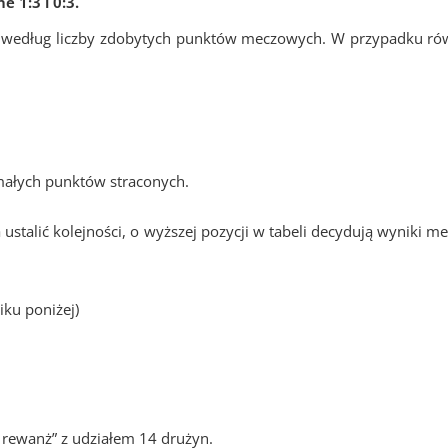
e 1:3 i 0:3.
jest według liczby zdobytych punktów meczowych. W przypadku r
małych punktów straconych.
 ustalić kolejności, o wyższej pozycji w tabeli decydują wynik
iku poniżej)
rewanż” z udziałem 14 drużyn.