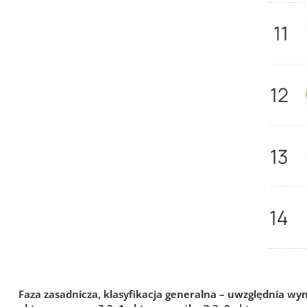
11
12
13
14
Faza zasadnicza, klasyfikacja generalna – uwzględnia wy