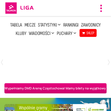
Toggl
navig
TABELA
MECZE
STATYSTYKI
RANKINGI
ZAWODNICY
KLUBY
WIADOMOŚCI
PUCHARY
SKLEP
Czwartek, 30 Kwi, 17:30
1
3
Asseco Resovia Rzeszów
PGE Projekt Warszawa
Wypełniamy DMD Arenę Częstochowa! Mamy bilety na wyjątkowy mecz 