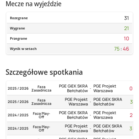
Mecze na wyjeździe
31
Rozegrane
21
Wygrane
10
Przegrane
75
:
46
Wynik w setach
Szczegółowe spotkania
PGE GiEK SKRA
PGE Projekt
Faza
0
:
3
2025 / 2026
-
Zasadnicza
Bełchatów
Warszawa
PGE Projekt
PGE GiEK SKRA
Faza
3
:
1
2025 / 2026
-
Zasadnicza
Warszawa
Bełchatów
PGE GiEK SKRA
PGE Projekt
Faza Play-
2
:
3
2024 / 2025
-
Off
Bełchatów
Warszawa
PGE Projekt
PGE GiEK SKRA
Faza Play-
3
:
0
2024 / 2025
-
Off
Warszawa
Bełchatów