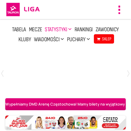
Toggl
navig
TABELA
MECZE
STATYSTYKI
RANKINGI
ZAWODNICY
KLUBY
WIADOMOŚCI
PUCHARY
SKLEP
Poniedziałek, 20 Kwi, 17:30
2
3
Indykpol AZS Olsztyn
PGE GiEK SKRA Bełchatów
Wypełniamy DMD Arenę Częstochowa! Mamy bilety na wyjątkowy mecz 