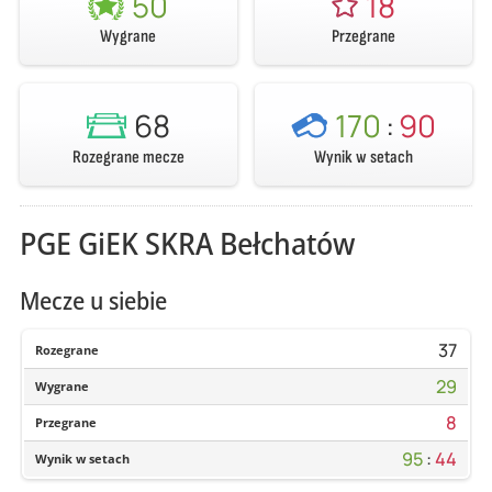
50
18
Wygrane
Przegrane
68
170
:
90
Rozegrane mecze
Wynik w setach
PGE GiEK SKRA Bełchatów
Mecze u siebie
37
Rozegrane
29
Wygrane
8
Przegrane
95
:
44
Wynik w setach