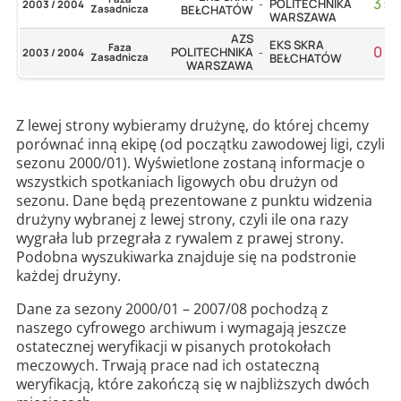
3
:
0
POLITECHNIKA
2003 / 2004
-
Zasadnicza
BEŁCHATÓW
WARSZAWA
AZS
EKS SKRA
Faza
0
:
3
POLITECHNIKA
2003 / 2004
-
Zasadnicza
BEŁCHATÓW
WARSZAWA
Z lewej strony wybieramy drużynę, do której chcemy
porównać inną ekipę (od początku zawodowej ligi, czyli
sezonu 2000/01). Wyświetlone zostaną informacje o
wszystkich spotkaniach ligowych obu drużyn od
sezonu. Dane będą prezentowane z punktu widzenia
drużyny wybranej z lewej strony, czyli ile ona razy
wygrała lub przegrała z rywalem z prawej strony.
Podobna wyszukiwarka znajduje się na podstronie
każdej drużyny.
Dane za sezony 2000/01 – 2007/08 pochodzą z
naszego cyfrowego archiwum i wymagają jeszcze
ostatecznej weryfikacji w pisanych protokołach
meczowych. Trwają prace nad ich ostateczną
weryfikacją, które zakończą się w najbliższych dwóch