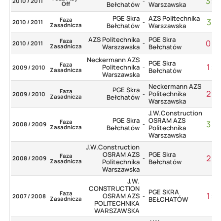
3
:
0
2010 / 2011
-
Off
Bełchatów
Warszawska
PGE Skra
AZS Politechnika
Faza
3
:
1
2010 / 2011
-
Zasadnicza
Bełchatów
Warszawska
AZS Politechnika
PGE Skra
Faza
0
:
3
2010 / 2011
-
Zasadnicza
Warszawska
Bełchatów
Neckermann AZS
PGE Skra
Faza
1
:
3
Politechnika
2009 / 2010
-
Zasadnicza
Bełchatów
Warszawska
Neckermann AZS
PGE Skra
Faza
2
:
3
Politechnika
2009 / 2010
-
Zasadnicza
Bełchatów
Warszawska
J.W.Construction
PGE Skra
OSRAM AZS
Faza
3
:
2
2008 / 2009
-
Zasadnicza
Bełchatów
Politechnika
Warszawska
J.W.Construction
OSRAM AZS
PGE Skra
Faza
2
:
3
2008 / 2009
-
Zasadnicza
Politechnika
Bełchatów
Warszawska
J.W.
CONSTRUCTION
PGE SKRA
Faza
1
:
3
OSRAM AZS
2007 / 2008
-
Zasadnicza
BEŁCHATÓW
POLITECHNIKA
WARSZAWSKA