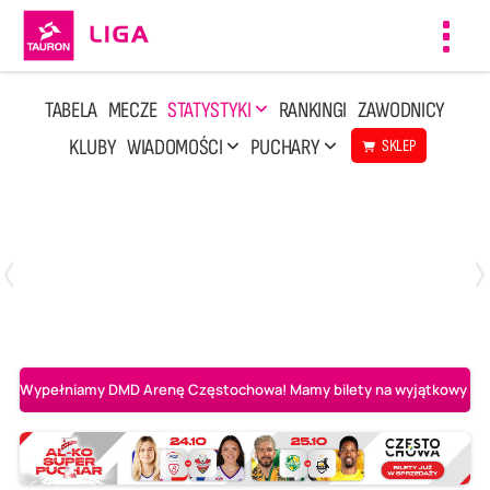
Toggl
navig
TABELA
MECZE
STATYSTYKI
RANKINGI
ZAWODNICY
KLUBY
WIADOMOŚCI
PUCHARY
SKLEP
Środa, 29 Kwi, 17:30
3
1
BOGDANKA LUK Lublin
Aluron CMC Warta Zawiercie
Wypełniamy DMD Arenę Częstochowa! Mamy bilety na wyjątkowy mecz 