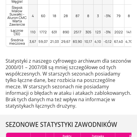
Węgiel
Ślepsk
Malow
Suwałki -
4
60
18
28
87
8
3
-3%
79
8
Aluron CMC
Warta
Zawiercie
Łącznie
110
1772
631
890
2517
305
123
-3%
2022
141
(30)
Średnia
3,67
59,07
21,03
29,67
83,90
10,17
4,10
-0,12
67,40
4,70
1
meczowa
Statystyki z naszego cyfrowego archiwum dla sezonów
2000/01 – 2007/08 są mniej szczegółowe od tych
współczesnych. W starszych sezonach posiadamy
tylko łączne dane, bez rozbicia na poszczególne
mecze. W starszych sezonach nie posiadamy
informacji o błędach w ataku i atakach zablokowanych.
Brak tych danych ma też wpływ na informacje w
statystykach łącznych drużyny.
SEZONOWE STATYSTYKI ZAWODNIKÓW
Punkty
Zagrywka
Przyje