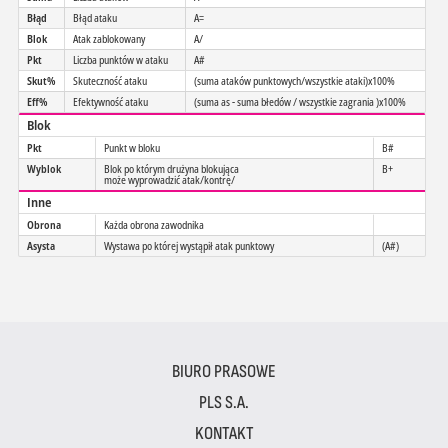
Błąd
Błąd ataku
A=
Blok
Atak zablokowany
A/
Pkt
Liczba punktów w ataku
A#
Skut%
Skuteczność ataku
(suma ataków punktowych/wszystkie ataki)x100%
Eff%
Efektywność ataku
(suma as - suma błedów / wszystkie zagrania )x100%
Blok
Pkt
Punkt w bloku
B#
Wyblok
Blok po którym drużyna blokująca
B+
może wyprowadzić atak/kontrę/
Inne
Obrona
Każda obrona zawodnika
Asysta
Wystawa po której wystąpił atak punktowy
(A#)
BIURO PRASOWE
PLS S.A.
KONTAKT