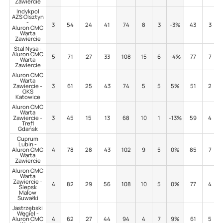
Zawiercie
Indykpol
AZS Olsztyn
-
3
54
24
41
74
8
3
-3%
43
3
Aluron CMC
Warta
Zawiercie
Stal Nysa -
Aluron CMC
5
71
27
33
108
15
6
-4%
77
7
Warta
Zawiercie
Aluron CMC
Warta
Zawiercie -
3
61
25
43
74
5
5
5%
51
2
GKS
Katowice
Aluron CMC
Warta
Zawiercie -
3
45
15
13
68
10
1
-13%
59
4
Trefl
Gdańsk
Cuprum
Lubin -
Aluron CMC
4
78
28
43
102
9
5
0%
85
7
Warta
Zawiercie
Aluron CMC
Warta
Zawiercie -
4
82
29
56
108
10
5
0%
77
4
Ślepsk
Malow
Suwałki
Jastrzębski
Węgiel -
Aluron CMC
4
62
27
44
94
4
7
9%
61
5