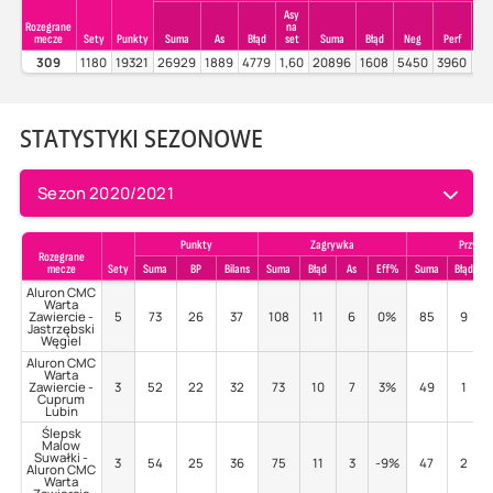
Asy
Rozegrane
na
mecze
Sety
Punkty
Suma
As
Błąd
set
Suma
Błąd
Neg
Perf
Pe
309
1180
19321
26929
1889
4779
1,60
20896
1608
5450
3960
18
STATYSTYKI SEZONOWE
Sezon 2020/2021
Punkty
Zagrywka
Przyjec
Rozegrane
mecze
Sety
Suma
BP
Bilans
Suma
Błąd
As
Eff%
Suma
Błąd
P
Aluron CMC
Warta
Zawiercie -
5
73
26
37
108
11
6
0%
85
9
Jastrzębski
Węgiel
Aluron CMC
Warta
Zawiercie -
3
52
22
32
73
10
7
3%
49
1
Cuprum
Lubin
Ślepsk
Malow
Suwałki -
3
54
25
36
75
11
3
-9%
47
2
Aluron CMC
Warta