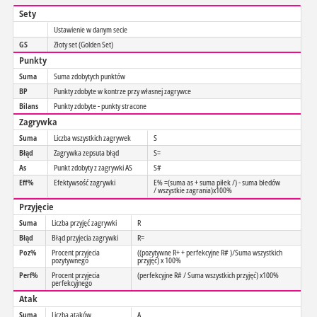
Sety
Ustawienie w danym secie
GS
Złoty set (Golden Set)
Punkty
Suma
Suma zdobytych punktów
BP
Punkty zdobyte w kontrze przy własnej zagrywce
Bilans
Punkty zdobyte - punkty stracone
Zagrywka
Suma
Liczba wszystkich zagrywek
S
Błąd
Zagrywka zepsuta błąd
S=
As
Punkt zdobyty z zagrywki AS
S#
Eff%
Efektywsość zagrywki
E% =(suma as + suma piłek /) - suma błedów
/ wszystkie zagrania)x100%
Przyjęcie
Suma
Liczba przyjęć zagrywki
R
Błąd
Błąd przyjecia zagrywki
R=
Poz%
Procent przyjecia
((pozytywne R+ + perfekcyjne R# )/Suma wszystkich
pozytywnego
przyjęć) x 100%
Perf%
Procent przyjecia
(perfekcyjne R# / Suma wszystkich przyjęć) x100%
perfekcyjnego
Atak
Suma
Liczba ataków
A