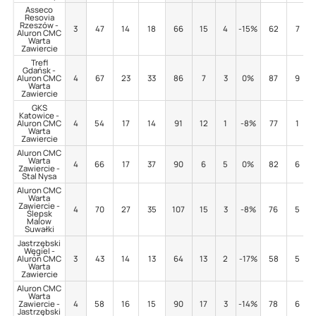
Asseco
Resovia
Rzeszów -
3
47
14
18
66
15
4
-15%
62
7
Aluron CMC
Warta
Zawiercie
Trefl
Gdańsk -
Aluron CMC
4
67
23
33
86
7
3
0%
87
9
Warta
Zawiercie
GKS
Katowice -
Aluron CMC
4
54
17
14
91
12
1
-8%
77
1
Warta
Zawiercie
Aluron CMC
Warta
4
66
17
37
90
6
5
0%
82
6
Zawiercie -
Stal Nysa
Aluron CMC
Warta
Zawiercie -
4
70
27
35
107
15
3
-8%
76
5
Ślepsk
Malow
Suwałki
Jastrzębski
Węgiel -
Aluron CMC
3
43
14
13
64
13
2
-17%
58
5
Warta
Zawiercie
Aluron CMC
Warta
Zawiercie -
4
58
16
15
90
17
3
-14%
78
6
Jastrzębski