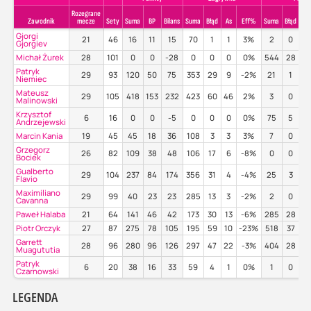
Rozegrane
Zawodnik
mecze
Sety
Suma
BP
Bilans
Suma
Błąd
As
Eff%
Suma
Błąd
P
Gjorgi
21
46
16
11
15
70
1
1
3%
2
0
Gjorgiev
Michał Żurek
28
101
0
0
-28
0
0
0
0%
544
28
4
Patryk
29
93
120
50
75
353
29
9
-2%
21
1
3
Niemiec
Mateusz
29
105
418
153
232
423
60
46
2%
3
0
3
Malinowski
Krzysztof
6
16
0
0
-5
0
0
0
0%
75
5
4
Andrzejewski
Marcin Kania
19
45
45
18
36
108
3
3
3%
7
0
8
Grzegorz
26
82
109
38
48
106
17
6
-8%
0
0
Bociek
Gualberto
29
104
237
84
174
356
31
4
-4%
25
3
5
Flavio
Maximiliano
29
99
40
23
23
285
13
3
-2%
2
0
Cavanna
Paweł Halaba
21
64
141
46
42
173
30
13
-6%
285
28
4
Piotr Orczyk
27
87
275
78
105
195
59
10
-23%
518
37
5
Garrett
28
96
280
96
126
297
47
22
-3%
404
28
5
Muagututia
Patryk
6
20
38
16
33
59
4
1
0%
1
0
1
Czarnowski
LEGENDA