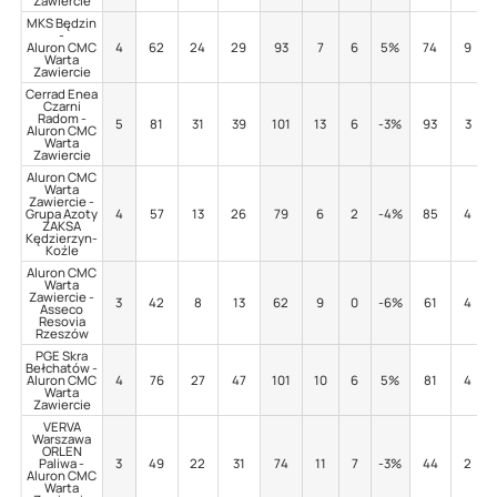
Zawiercie
MKS Będzin
-
Aluron CMC
4
62
24
29
93
7
6
5%
74
9
Warta
Zawiercie
Cerrad Enea
Czarni
Radom -
5
81
31
39
101
13
6
-3%
93
3
Aluron CMC
Warta
Zawiercie
Aluron CMC
Warta
Zawiercie -
Grupa Azoty
4
57
13
26
79
6
2
-4%
85
4
ZAKSA
Kędzierzyn-
Koźle
Aluron CMC
Warta
Zawiercie -
3
42
8
13
62
9
0
-6%
61
4
Asseco
Resovia
Rzeszów
PGE Skra
Bełchatów -
Aluron CMC
4
76
27
47
101
10
6
5%
81
4
Warta
Zawiercie
VERVA
Warszawa
ORLEN
Paliwa -
3
49
22
31
74
11
7
-3%
44
2
Aluron CMC
Warta