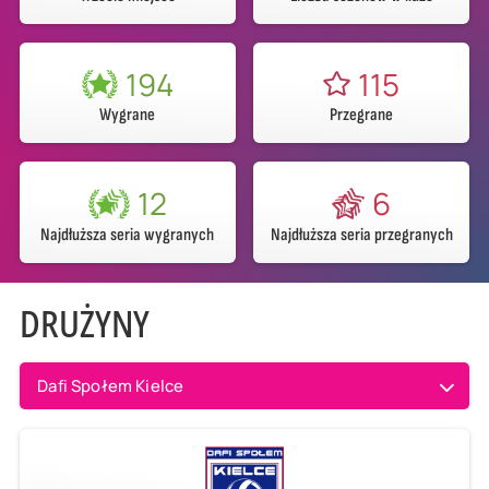
194
115
Wygrane
Przegrane
12
6
Najdłuższa seria wygranych
Najdłuższa seria przegranych
DRUŻYNY
Dafi Społem Kielce