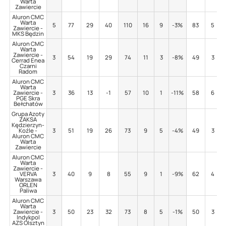
Warta
Zawiercie
Aluron CMC
Warta
5
77
29
40
110
16
9
-3%
83
5
Zawiercie -
MKS Będzin
Aluron CMC
Warta
Zawiercie -
3
54
19
29
74
11
3
-8%
49
3
Cerrad Enea
Czarni
Radom
Aluron CMC
Warta
Zawiercie -
3
36
13
-1
57
10
1
-11%
58
6
PGE Skra
Bełchatów
Grupa Azoty
ZAKSA
Kędzierzyn-
Koźle -
3
51
19
26
73
9
5
-4%
49
3
Aluron CMC
Warta
Zawiercie
Aluron CMC
Warta
Zawiercie -
VERVA
3
40
9
8
55
9
1
-9%
62
4
Warszawa
ORLEN
Paliwa
Aluron CMC
Warta
Zawiercie -
3
50
23
32
73
8
5
-1%
50
3
Indykpol
AZS Olsztyn