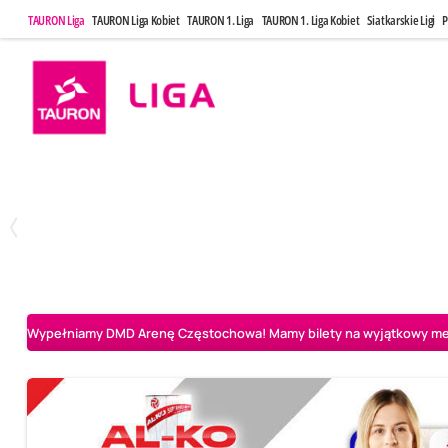
TAURON Liga
TAURON Liga Kobiet
TAURON 1. Liga
TAURON 1. Liga Kobiet
Siatkarskie Ligi
P
Poniedziałek, 20 Kwi, 17:30
Sobota, 25 Kw
2
3
Indykpol AZS Olsztyn
PGE GiEK SKRA Bełchatów
Aluron CMC Warta Za
Wypełniamy DMD Arenę Częstochowa! Mamy bilety na wyjątkowy mecz 