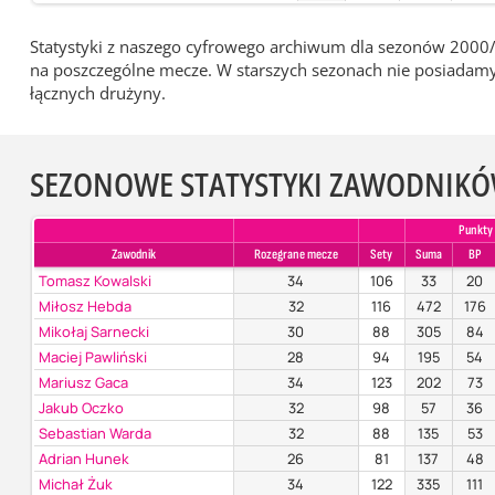
Statystyki z naszego cyfrowego archiwum dla sezonów 2000/
na poszczególne mecze. W starszych sezonach nie posiadamy 
łącznych drużyny.
SEZONOWE STATYSTYKI ZAWODNIK
Punkty
Zawodnik
Rozegrane mecze
Sety
Suma
BP
Tomasz Kowalski
34
106
33
20
Miłosz Hebda
32
116
472
176
Mikołaj Sarnecki
30
88
305
84
Maciej Pawliński
28
94
195
54
Mariusz Gaca
34
123
202
73
Jakub Oczko
32
98
57
36
Sebastian Warda
32
88
135
53
Adrian Hunek
26
81
137
48
Michał Żuk
34
122
335
111