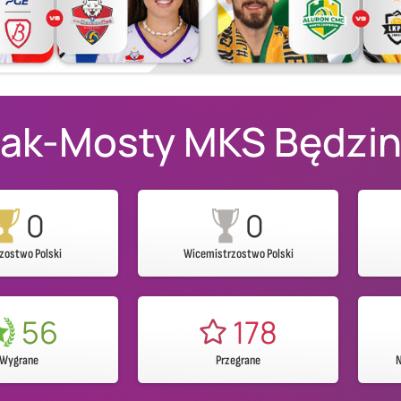
ak-Mosty MKS Będzi
0
0
zostwo Polski
Wicemistrzostwo Polski
56
178
Wygrane
Przegrane
N