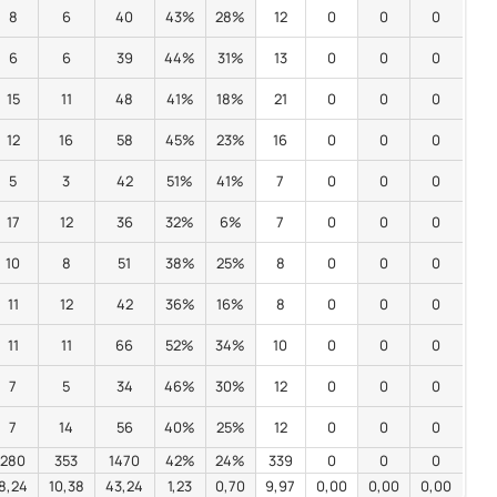
8
6
40
43%
28%
12
0
0
0
6
6
39
44%
31%
13
0
0
0
15
11
48
41%
18%
21
0
0
0
12
16
58
45%
23%
16
0
0
0
5
3
42
51%
41%
7
0
0
0
17
12
36
32%
6%
7
0
0
0
10
8
51
38%
25%
8
0
0
0
11
12
42
36%
16%
8
0
0
0
11
11
66
52%
34%
10
0
0
0
7
5
34
46%
30%
12
0
0
0
7
14
56
40%
25%
12
0
0
0
280
353
1470
42%
24%
339
0
0
0
8,24
10,38
43,24
1,23
0,70
9,97
0,00
0,00
0,00