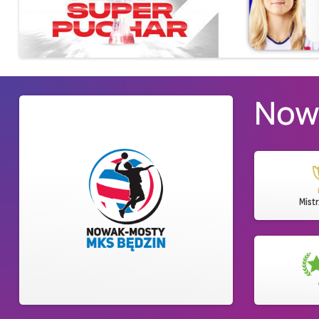
Now
Mistr