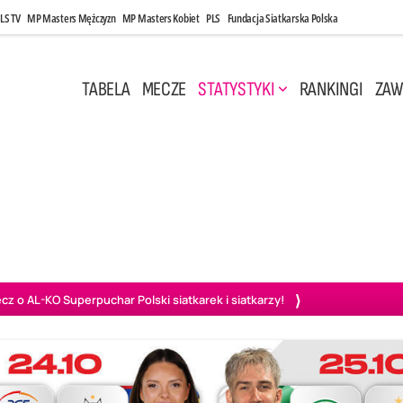
LS TV
MP Masters Mężczyzn
MP Masters Kobiet
PLS
Fundacja Siatkarska Polska
TABELA
MECZE
STATYSTYKI
RANKINGI
ZAW
i, 14:45
Poniedziałek, 27 Kwi, 20:00
3
0
3
2
wiercie
BOGDANKA LUK Lublin
PGE Projekt Warszawa
Ass
o AL-KO Superpuchar Polski siatkarek i siatkarzy!