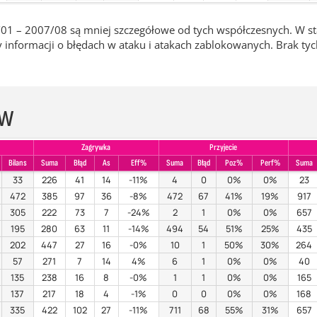
01 – 2007/08 są mniej szczegółowe od tych współczesnych. W sta
informacji o błędach w ataku i atakach zablokowanych. Brak ty
ÓW
Zagrywka
Przyjecie
Bilans
Suma
Błąd
As
Eff%
Suma
Błąd
Poz%
Perf%
Suma
33
226
41
14
-11%
4
0
0%
0%
23
472
385
97
36
-8%
472
67
41%
19%
917
305
222
73
7
-24%
2
1
0%
0%
657
195
280
63
11
-14%
494
54
51%
25%
435
202
447
27
16
-0%
10
1
50%
30%
264
57
271
7
14
4%
6
1
0%
0%
40
135
238
16
8
-0%
1
1
0%
0%
165
137
217
18
4
-1%
0
0
0%
0%
168
335
422
102
27
-11%
711
68
55%
31%
657