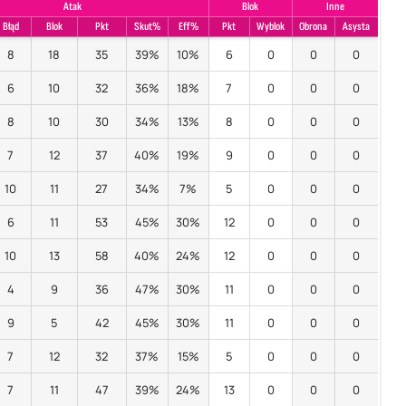
Atak
Blok
Inne
Błąd
Blok
Pkt
Skut%
Eff%
Pkt
Wyblok
Obrona
Asysta
8
18
35
39%
10%
6
0
0
0
6
10
32
36%
18%
7
0
0
0
8
10
30
34%
13%
8
0
0
0
7
12
37
40%
19%
9
0
0
0
10
11
27
34%
7%
5
0
0
0
6
11
53
45%
30%
12
0
0
0
10
13
58
40%
24%
12
0
0
0
4
9
36
47%
30%
11
0
0
0
9
5
42
45%
30%
11
0
0
0
7
12
32
37%
15%
5
0
0
0
7
11
47
39%
24%
13
0
0
0