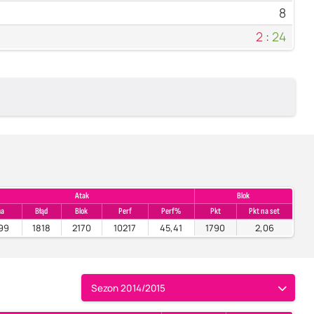
8
2
:
24
Atak
Blok
a
Błąd
Blok
Perf
Perf%
Pkt
Pkt na set
99
1818
2170
10217
45,41
1790
2,06
Sezon 2014/2015