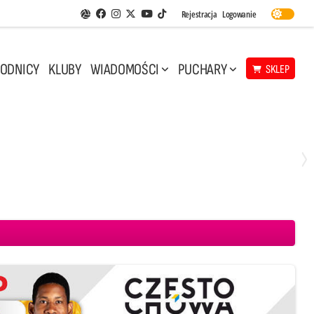
Facebook
Instagram
Twitter
Youtube
Rejestracja
Logowanie
Aplikacja Siatkarskie Ligi
TikTok
ODNICY
KLUBY
WIADOMOŚCI
PUCHARY
SKLEP
Środa, 29 Kwi, 17:30
3
1
eco Resovia Rzeszów
BOGDANKA LUK Lublin
Aluron CMC Warta Zawiercie