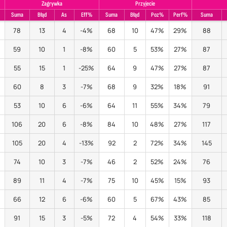
Zagrywka
Przyjecie
Suma
Błąd
As
Eff%
Suma
Błąd
Poz%
Perf%
Suma
78
13
4
-4%
68
10
47%
29%
88
59
10
1
-8%
60
5
53%
27%
87
55
15
1
-25%
64
9
47%
27%
87
60
8
3
-7%
68
9
32%
18%
91
53
10
6
-6%
64
11
55%
34%
79
106
20
6
-8%
84
10
48%
27%
117
105
20
4
-13%
92
2
72%
34%
145
74
10
3
-7%
46
2
52%
24%
76
89
11
4
-7%
75
10
45%
15%
93
66
12
6
-6%
60
5
67%
43%
85
91
15
3
-5%
72
4
54%
33%
118