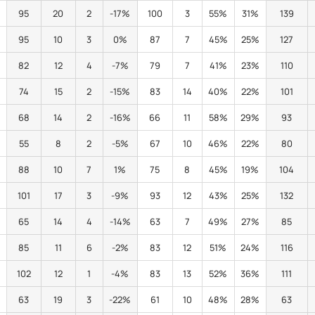
95
20
2
-17%
100
3
55%
31%
139
95
10
3
0%
87
7
45%
25%
127
82
12
4
-7%
79
7
41%
23%
110
74
15
2
-15%
83
14
40%
22%
101
68
14
2
-16%
66
11
58%
29%
93
55
8
2
-5%
67
10
46%
22%
80
88
10
7
1%
75
8
45%
19%
104
101
17
3
-9%
93
12
43%
25%
132
65
14
4
-14%
63
7
49%
27%
85
85
11
6
-2%
83
12
51%
24%
116
102
12
1
-4%
83
13
52%
36%
111
63
19
3
-22%
61
10
48%
28%
63