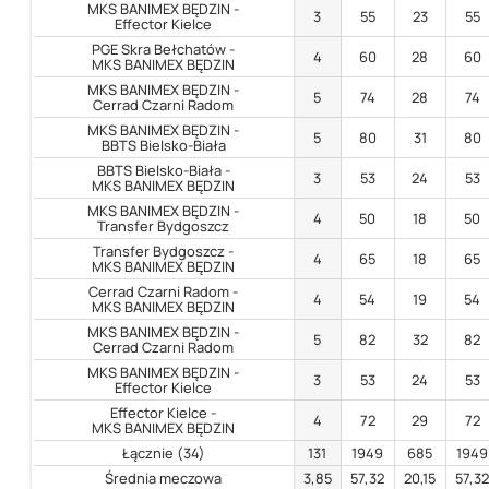
MKS BANIMEX BĘDZIN -
3
55
23
55
Effector Kielce
PGE Skra Bełchatów -
4
60
28
60
MKS BANIMEX BĘDZIN
MKS BANIMEX BĘDZIN -
5
74
28
74
Cerrad Czarni Radom
MKS BANIMEX BĘDZIN -
5
80
31
80
BBTS Bielsko-Biała
BBTS Bielsko-Biała -
3
53
24
53
MKS BANIMEX BĘDZIN
MKS BANIMEX BĘDZIN -
4
50
18
50
Transfer Bydgoszcz
Transfer Bydgoszcz -
4
65
18
65
MKS BANIMEX BĘDZIN
Cerrad Czarni Radom -
4
54
19
54
MKS BANIMEX BĘDZIN
MKS BANIMEX BĘDZIN -
5
82
32
82
Cerrad Czarni Radom
MKS BANIMEX BĘDZIN -
3
53
24
53
Effector Kielce
Effector Kielce -
4
72
29
72
MKS BANIMEX BĘDZIN
Łącznie (34)
131
1949
685
1949
Średnia meczowa
3,85
57,32
20,15
57,3