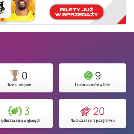
n
0
9
Trzecie miejsce
Liczba sezonów w lidze
3
20
ajdłuższa seria wygranych
Najdłuższa seria przegranych