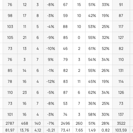
76
12
3
-8%
67
15
51%
33%
91
98
17
8
-3%
59
10
42%
19%
87
103
11
5
-4%
88
10
53%
25%
117
105
21
6
-9%
85
0
55%
32%
127
73
13
4
-10%
46
2
61%
52%
82
76
3
7
9%
79
3
54%
34%
110
85
14
6
-1%
82
2
55%
26%
131
78
16
4
-12%
83
11
45%
19%
114
110
23
6
-5%
87
6
62%
34%
126
73
16
7
-8%
53
7
36%
25%
73
101
16
4
-3%
74
3
58%
30%
137
2787
468
140
-7%
2496
260
51%
28%
3522
2
81,97
13,76
4,12
-0,21
73,41
7,65
1,49
0,82
103,59