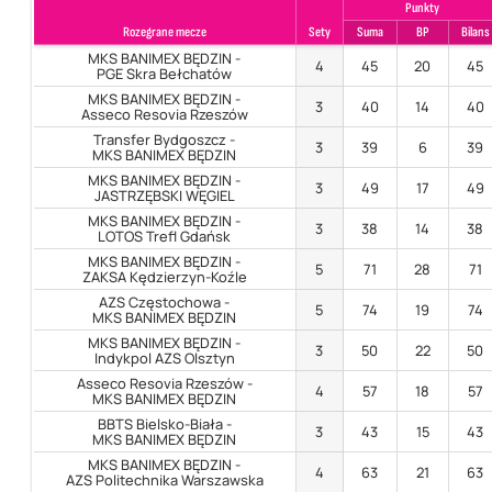
Punkty
Rozegrane mecze
Sety
Suma
BP
Bilans
MKS BANIMEX BĘDZIN -
4
45
20
45
PGE Skra Bełchatów
MKS BANIMEX BĘDZIN -
3
40
14
40
Asseco Resovia Rzeszów
Transfer Bydgoszcz -
3
39
6
39
MKS BANIMEX BĘDZIN
MKS BANIMEX BĘDZIN -
3
49
17
49
JASTRZĘBSKI WĘGIEL
MKS BANIMEX BĘDZIN -
3
38
14
38
LOTOS Trefl Gdańsk
MKS BANIMEX BĘDZIN -
5
71
28
71
ZAKSA Kędzierzyn-Koźle
AZS Częstochowa -
5
74
19
74
MKS BANIMEX BĘDZIN
MKS BANIMEX BĘDZIN -
3
50
22
50
Indykpol AZS Olsztyn
Asseco Resovia Rzeszów -
4
57
18
57
MKS BANIMEX BĘDZIN
BBTS Bielsko-Biała -
3
43
15
43
MKS BANIMEX BĘDZIN
MKS BANIMEX BĘDZIN -
4
63
21
63
AZS Politechnika Warszawska