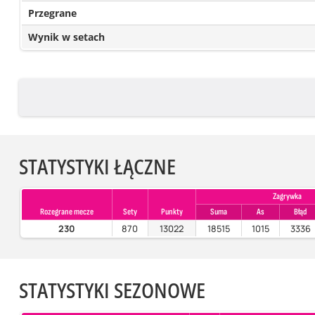
Przegrane
Wynik w setach
STATYSTYKI ŁĄCZNE
Zagrywka
Rozegrane mecze
Sety
Punkty
Suma
As
Błąd
230
870
13022
18515
1015
3336
STATYSTYKI SEZONOWE