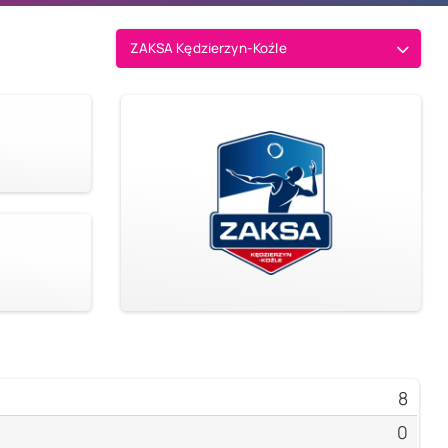
ZAKSA Kędzierzyn-Koźle
8
0