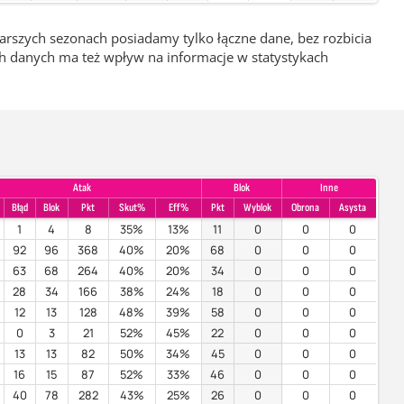
rszych sezonach posiadamy tylko łączne dane, bez rozbicia
ch danych ma też wpływ na informacje w statystykach
Atak
Blok
Inne
Błąd
Blok
Pkt
Skut%
Eff%
Pkt
Wyblok
Obrona
Asysta
1
4
8
35%
13%
11
0
0
0
92
96
368
40%
20%
68
0
0
0
63
68
264
40%
20%
34
0
0
0
28
34
166
38%
24%
18
0
0
0
12
13
128
48%
39%
58
0
0
0
0
3
21
52%
45%
22
0
0
0
13
13
82
50%
34%
45
0
0
0
16
15
87
52%
33%
46
0
0
0
40
78
282
43%
25%
26
0
0
0