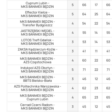
Cuprum Lubin -
5
66
17
66
MKS BANIMEX BĘDZIN
Effector Kielce -
5
64
25
64
MKS BANIMEX BĘDZIN
MKS BANIMEX BĘDZIN -
4
54
22
54
Transfer Bydgoszcz
JASTRZĘBSKI WĘGIEL -
4
55
14
55
MKS BANIMEX BĘDZIN
LOTOS Trefl Gdańsk -
3
53
14
53
MKS BANIMEX BĘDZIN
ZAKSA Kędzierzyn-Koźle -
3
41
11
41
MKS BANIMEX BĘDZIN
MKS BANIMEX BĘDZIN -
4
60
22
60
AZS Częstochowa
Indykpol AZS Olsztyn -
5
71
22
71
MKS BANIMEX BĘDZIN
MKS BANIMEX BĘDZIN -
3
46
12
46
BBTS Bielsko-Biała
AZS Politechnika Warszawska -
4
62
23
62
MKS BANIMEX BĘDZIN
MKS BANIMEX BĘDZIN -
4
65
23
65
Cuprum Lubin
Cerrad Czarni Radom -
3
45
12
45
MKS BANIMEX BĘDZIN