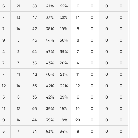
6
21
58
41%
22%
6
0
0
0
7
13
47
37%
21%
14
0
0
0
7
14
42
38%
19%
8
0
0
0
9
5
45
44%
30%
8
0
0
0
4
3
44
47%
39%
7
0
0
0
7
7
35
43%
26%
4
0
0
0
7
11
42
40%
23%
11
0
0
0
12
14
56
42%
22%
12
0
0
0
5
6
36
42%
29%
6
0
0
0
11
12
46
39%
19%
10
0
0
0
9
14
44
39%
18%
20
0
0
0
5
7
34
53%
34%
8
0
0
0