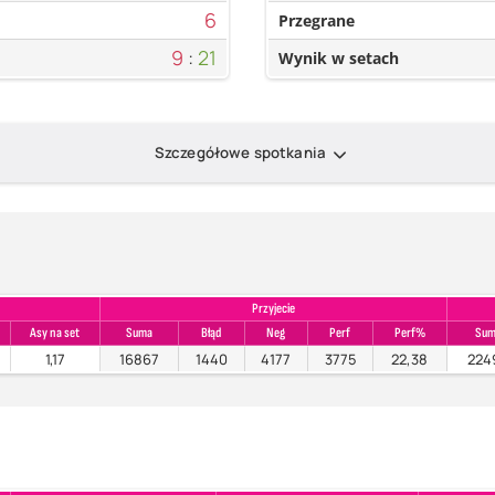
6
Przegrane
9
:
21
Wynik w setach
Szczegółowe spotkania
Przyjecie
Asy na set
Suma
Błąd
Neg
Perf
Perf%
Sum
1,17
16867
1440
4177
3775
22,38
224