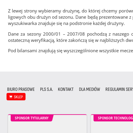
Z lewej strony wybieramy drużynę, do której chcemy porówna
ligowych obu drużyn od sezonu. Dane będą prezentowane z pu
wyszukiwarka znajduje się na podstronie każdej drużyny.
Dane za sezony 2000/01 – 2007/08 pochodzą z naszego cy
ostateczną weryfikacją, które zakończą się w najbliższych dw
Pod bilansami znajdują się wyszczególnione wszystkie me
BIURO PRASOWE
PLS S.A.
KONTAKT
DLA MEDIÓW
REGULAMIN SER
SKLEP
SPONSOR TYTULARNY
SPONSOR TECHNOLOG