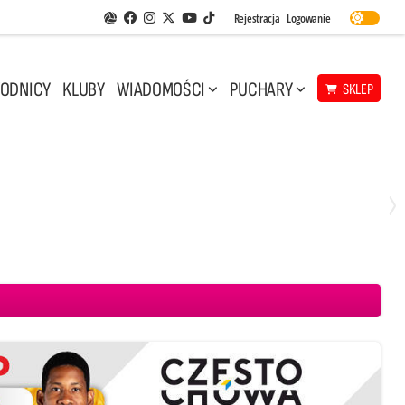
Facebook
Instagram
Twitter
Youtube
Rejestracja
Logowanie
Aplikacja Siatkarskie Ligi
TikTok
ODNICY
KLUBY
WIADOMOŚCI
PUCHARY
SKLEP
Niedziela, 10 Maj, 14:45
3
1
 CMC Warta Zawiercie
Aluron CMC Warta Zawiercie
BOGDANKA LUK Lublin