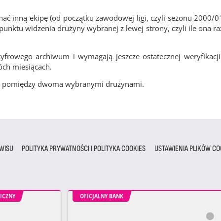
ć inną ekipę (od początku zawodowej ligi, czyli sezonu 2000/0
nktu widzenia drużyny wybranej z lewej strony, czyli ile ona ra
frowego archiwum i wymagają jeszcze ostatecznej weryfikacji
óch miesiącach.
cze pomiędzy dwoma wybranymi drużynami.
WISU
POLITYKA PRYWATNOŚCI I POLITYKA COOKIES
USTAWIENIA PLIKÓW CO
ICZNY
OFICJALNY BANK