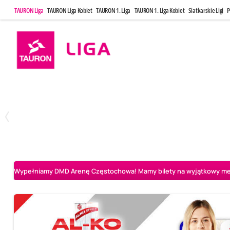
TAURON Liga
TAURON Liga Kobiet
TAURON 1. Liga
TAURON 1. Liga Kobiet
Siatkarskie Ligi
P
Niedziela, 3 Maj, 14:45
Środa, 6 Maj,
2
3
PGE Projekt Warszawa
Asseco Resovia Rzeszów
Asseco Resovia Rze
Wypełniamy DMD Arenę Częstochowa! Mamy bilety na wyjątkowy mecz 