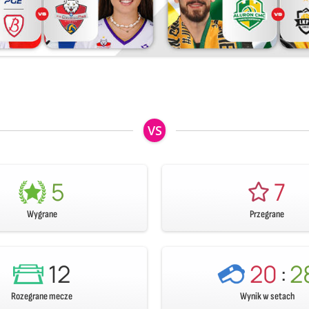
VS
5
7
Wygrane
Przegrane
12
20
:
2
Rozegrane mecze
Wynik w setach