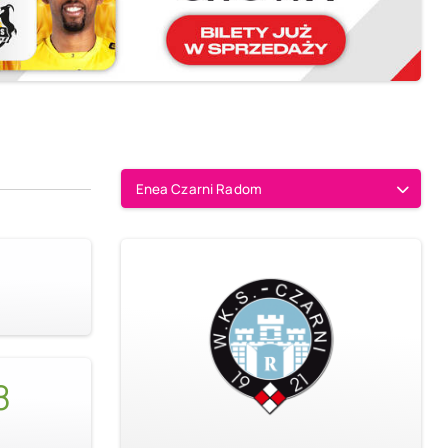
Enea Czarni Radom
8