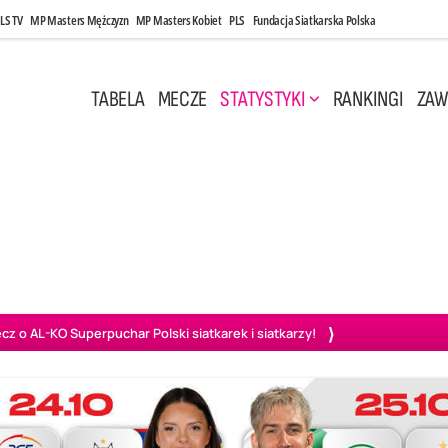
LS TV
MP Masters Mężczyzn
MP Masters Kobiet
PLS
Fundacja Siatkarska Polska
TABELA
MECZE
STATYSTYKI
RANKINGI
ZAW
 17:30
Środa, 6 Maj, 20:00
0
3
1
3
szów
PGE Projekt Warszawa
BOGDANKA LUK Lublin
Aluron
o AL-KO Superpuchar Polski siatkarek i siatkarzy!