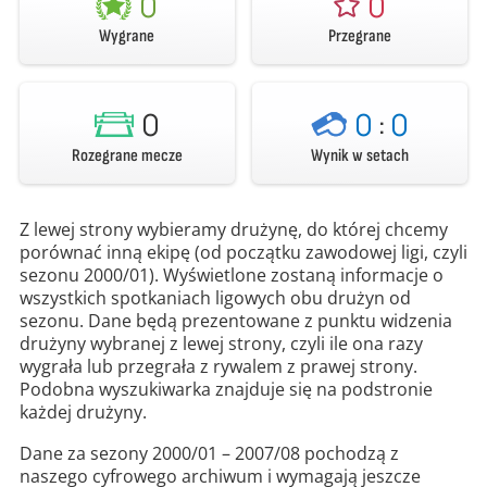
0
0
Wygrane
Przegrane
0
0
:
0
Rozegrane mecze
Wynik w setach
Z lewej strony wybieramy drużynę, do której chcemy
porównać inną ekipę (od początku zawodowej ligi, czyli
sezonu 2000/01). Wyświetlone zostaną informacje o
wszystkich spotkaniach ligowych obu drużyn od
sezonu. Dane będą prezentowane z punktu widzenia
drużyny wybranej z lewej strony, czyli ile ona razy
wygrała lub przegrała z rywalem z prawej strony.
Podobna wyszukiwarka znajduje się na podstronie
każdej drużyny.
Dane za sezony 2000/01 – 2007/08 pochodzą z
naszego cyfrowego archiwum i wymagają jeszcze