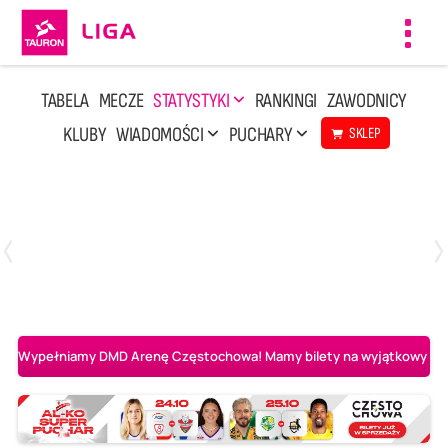
Toggl
navig
TABELA
MECZE
STATYSTYKI
RANKINGI
ZAWODNICY
KLUBY
WIADOMOŚCI
PUCHARY
SKLEP
Poniedziałek, 20 Kwi, 17:30
2
3
Indykpol AZS Olsztyn
PGE GiEK SKRA Bełchatów
Wypełniamy DMD Arenę Częstochowa! Mamy bilety na wyjątkowy mecz 