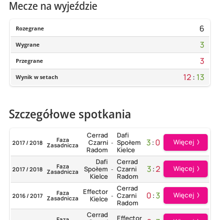
Mecze na wyjeździe
6
Rozegrane
3
Wygrane
3
Przegrane
12
:
13
Wynik w setach
Szczegółowe spotkania
Cerrad
Dafi
Faza
3
:
0
Więcej
Czarni
Społem
2017 / 2018
-
Zasadnicza
Radom
Kielce
Dafi
Cerrad
Faza
3
:
2
Więcej
Społem
Czarni
2017 / 2018
-
Zasadnicza
Kielce
Radom
Cerrad
Effector
Faza
0
:
3
Więcej
Czarni
2016 / 2017
-
Zasadnicza
Kielce
Radom
Cerrad
Effector
Faza