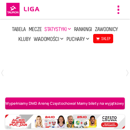
Toggl
navig
TABELA
MECZE
STATYSTYKI
RANKINGI
ZAWODNICY
KLUBY
WIADOMOŚCI
PUCHARY
SKLEP
Poniedziałek, 20 Kwi, 17:30
2
3
Indykpol AZS Olsztyn
PGE GiEK SKRA Bełchatów
Wypełniamy DMD Arenę Częstochowa! Mamy bilety na wyjątkowy mecz 