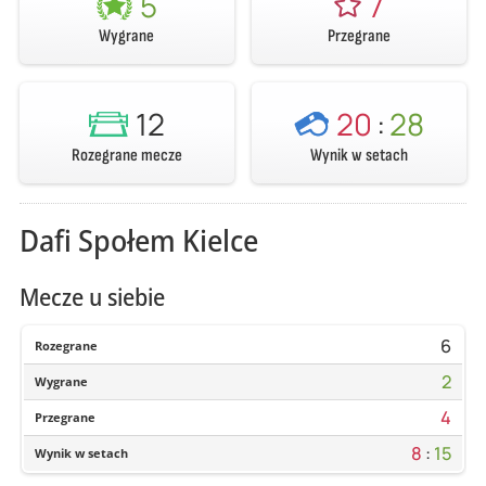
5
7
Wygrane
Przegrane
12
20
:
28
Rozegrane mecze
Wynik w setach
Dafi Społem Kielce
Mecze u siebie
6
Rozegrane
2
Wygrane
4
Przegrane
8
:
15
Wynik w setach