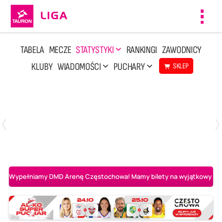
Toggl
navig
TABELA
MECZE
STATYSTYKI
RANKINGI
ZAWODNICY
KLUBY
WIADOMOŚCI
PUCHARY
SKLEP
Poniedziałek, 20 Kwi, 17:30
2
3
Indykpol AZS Olsztyn
PGE GiEK SKRA Bełchatów
Wypełniamy DMD Arenę Częstochowa! Mamy bilety na wyjątkowy mecz 