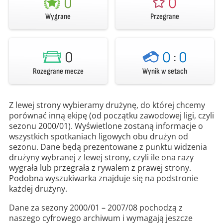
0
0
Wygrane
Przegrane
0
0
:
0
Rozegrane mecze
Wynik w setach
Z lewej strony wybieramy drużynę, do której chcemy
porównać inną ekipę (od początku zawodowej ligi, czyli
sezonu 2000/01). Wyświetlone zostaną informacje o
wszystkich spotkaniach ligowych obu drużyn od
sezonu. Dane będą prezentowane z punktu widzenia
drużyny wybranej z lewej strony, czyli ile ona razy
wygrała lub przegrała z rywalem z prawej strony.
Podobna wyszukiwarka znajduje się na podstronie
każdej drużyny.
Dane za sezony 2000/01 – 2007/08 pochodzą z
naszego cyfrowego archiwum i wymagają jeszcze