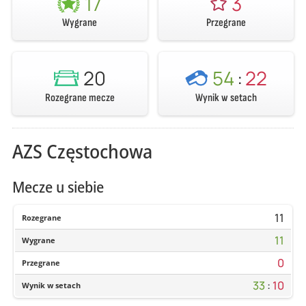
17
3
Wygrane
Przegrane
20
54
:
22
Rozegrane mecze
Wynik w setach
AZS Częstochowa
Mecze u siebie
11
Rozegrane
11
Wygrane
0
Przegrane
33
:
10
Wynik w setach