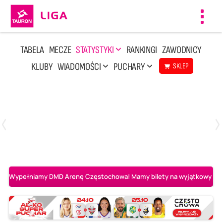
Toggl
navig
TABELA
MECZE
STATYSTYKI
RANKINGI
ZAWODNICY
KLUBY
WIADOMOŚCI
PUCHARY
SKLEP
Środa, 6 Maj, 20:00
1
3
BOGDANKA LUK Lublin
Aluron CMC Warta Zawiercie
Wypełniamy DMD Arenę Częstochowa! Mamy bilety na wyjątkowy mecz 