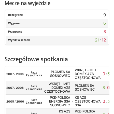
Mecze na wyjeździe
9
Rozegrane
6
Wygrane
3
Przegrane
21
:
12
Wynik w setach
Szczegółowe spotkania
WKRĘT - MET
PŁOMIEŃ SA
Faza
0
:
3
DOMEX AZS
2007 / 2008
-
Zasadnicza
SOSNOWIEC
CZĘSTOCHOWA
WKRĘT - MET
PŁOMIEŃ SA
Faza
3
:
0
DOMEX AZS
2007 / 2008
-
Zasadnicza
SOSNOWIEC
CZĘSTOCHOWA
PKE-POLSKA
KS AZS
Faza
0
:
3
ENERGIA SSA
CZĘSTOCHOWA
2005 / 2006
-
Zasadnicza
SOSNOWIEC
SSA
KS AZS
PKE-POLSKA
Faza