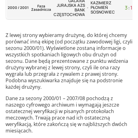
GALAXIA
KAZIMIERZ
JURAJSKA AZS
Faza
3
:
1
PŁOMIEŃ
2000 / 2001
-
Zasadnicza
BANK
SOSNOWIEC
CZĘSTOCHOWA
Z lewej strony wybieramy drużynę, do której chcemy
porównać inną ekipę (od początku zawodowej ligi, czyli
sezonu 2000/01). Wyświetlone zostaną informacje o
wszystkich spotkaniach ligowych obu drużyn od
sezonu. Dane będą prezentowane z punktu widzenia
drużyny wybranej z lewej strony, czyli ile ona razy
wygrała lub przegrała z rywalem z prawej strony.
Podobna wyszukiwarka znajduje się na podstronie
każdej drużyny.
Dane za sezony 2000/01 – 2007/08 pochodzą z
naszego cyfrowego archiwum i wymagają jeszcze
ostatecznej weryfikacji w pisanych protokołach
meczowych. Trwają prace nad ich ostateczną
weryfikacją, które zakończą się w najbliższych dwóch
miesiącach.